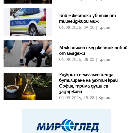
Кой е жестоко убития от
тийнейджъри мъж
06.08.2026, 09:00 | Крими
Мъж почина след жесток побой
от младежи
06.08.2026, 08:03 | Крими
Разкриха нелегален цех за
бутилиране на зехтин край
София, трима души са
задържани
05.08.2026, 15:23 | Крими