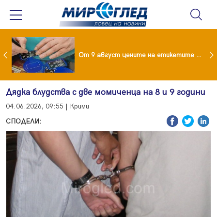
 за изграждане на 13-етажна "мегаджамия" разгневи жителите на Лондон
От 9 август цените на етикетите само в евро
Дядка блудства с две момиченца на 8 и 9 години
04.06.2026, 09:55 | Крими
СПОДЕЛИ: