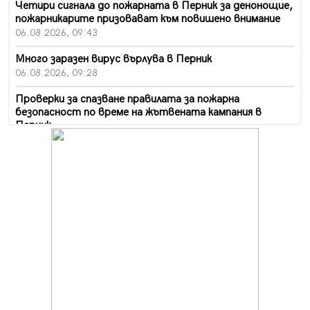
Четири сигнала до пожарната в Перник за денонощие,
пожарникарите призовават към повишено внимание
06.08.2026, 09:43
Много заразен вирус върлува в Перник
06.08.2026, 09:28
Проверки за спазване правилата за пожарна
безопасност по време на жътвената кампания в
Перник
06.08.2026, 07:51
Ето какви забавления ще има през август в Перник
06.08.2026, 00:48
Пернишки експерт за фишинг измамите:
Проверявайте съмнителните линкове в bezopasno.net
05.08.2026, 15:42
На 95 години почина Лиляна Десова
05.08.2026, 15:18
Радев: Работи се активно за запазването на