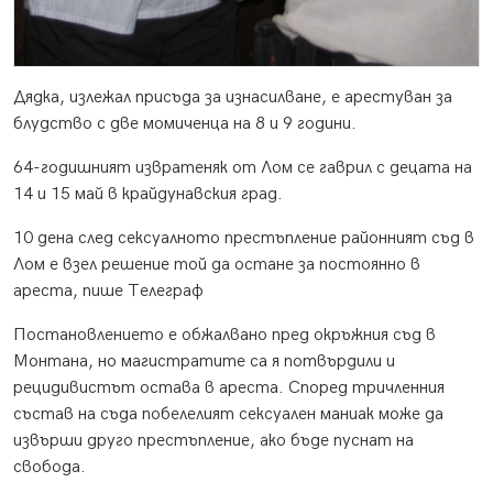
Дядка, излежал присъда за изнасилване, е арестуван за
блудство с две момиченца на 8 и 9 години.
64-годишният извратеняк от Лом се гаврил с децата на
14 и 15 май в крайдунавския град.
10 дена след сексуалното престъпление районният съд в
Лом е взел решение той да остане за постоянно в
ареста, пише Телеграф
Постановлението е обжалвано пред окръжния съд в
Монтана, но магистратите са я потвърдили и
рецидивистът остава в ареста. Според тричленния
състав на съда побелелият сексуален маниак може да
извърши друго престъпление, ако бъде пуснат на
свобода.