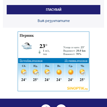
Радев: Работи се активно за запазването на
средствата по Плана за справедлив преход за
ГЛАСУВАЙ
въглищните райони
05.08.2026, 14:57
Виж резултатите
Звезди от световна сцена в Перник ще пеят на
Пернишката крепост
05.08.2026, 14:01
„Топлофикация Перник“ напредва с дигитализацията
на отчетния процес
05.08.2026, 11:48