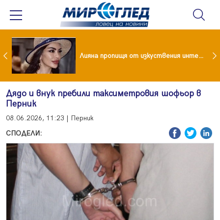
Популярен риалити герой заряза жена си заради друга
Лияна пропищя от изкуствения интелект
Дядо и внук пребили таксиметровия шофьор в
Перник
08.06.2026, 11:23 | Перник
СПОДЕЛИ: