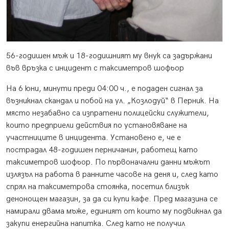
56-годишен мъж и 18-годишният му внук са задържани
във връзка с инцидент с таксиметров шофьор
На 6 юни, минути преди 04:00 ч., е подаден сигнал за
възникнал скандал и побой на ул. „Козлодуй“ в Перник. На
място незабавно са изпратени полицейски служители,
които предприели действия по установяване на
участниците в инцидента. Установено е, че е
пострадал 48-годишен перничанин, работещ като
таксиметров шофьор. По първоначални данни мъжът
излязъл на работа в ранните часове на деня и, след като
спрял на таксиметрова стоянка, посетил близък
денонощен магазин, за да си купи кафе. Пред магазина се
намирали двама мъже, единият от които му подвикнал да
закупи енергийна напитка. След като не получил