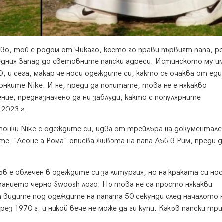
во, той е родом от Чикаго, което го прави първият папа, р
дния Запад до световните папски адреси. Истинското му и
 и сега, макар че носи одеждите си, както се очаква от еди
онките Nike. И не, преди да попитате, това не е някакво
ие, предназначено да ни заблуди, както с популярните
 2023 г.
тонки Nike с одеждите си, идва от трейлъра на документале
е. "Леоне а Рома" описва живота на папа Лъв в Рим, преди 
 е облечен в одеждите си за литургия, но на краката си но
анието черно Swoosh лого. Но това не са просто някакви
 видите под одеждите на папата 50 секунди след началото 
з 1970 г. и никой вече не може да ги купи. Какъв папски три