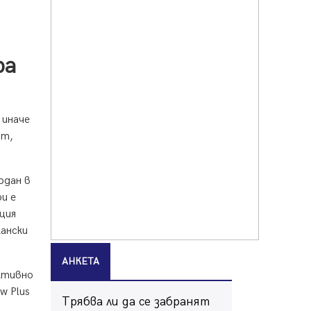
06.08.2026, 00:48
Пернишки експерт за фишинг
измамите: Проверявайте
ра
съмнителните линкове в
bezopasno.net
05.08.2026, 15:42
На 95 години почина Лиляна
 иначе
Десова
фт,
05.08.2026, 15:18
Радев: Работи се активно за
запазването на средствата по
рдан в
Плана за справедлив преход за
и е
въглищните райони
ция
05.08.2026, 14:57
кански
Звезди от световна сцена в
Перник ще пеят на Пернишката
АНКЕТА
крепост
ктивно
05.08.2026, 14:01
w Plus
Трябва ли да се забранят