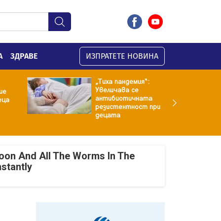
А
ЗДРАВЕ
ИЗПРАТЕТЕ НОВИНА
„Тиха пандемия“:
Увеличава се
ие
антибиотичната
еца
резистентност при
децата
oon And All The Worms In The
nstantly