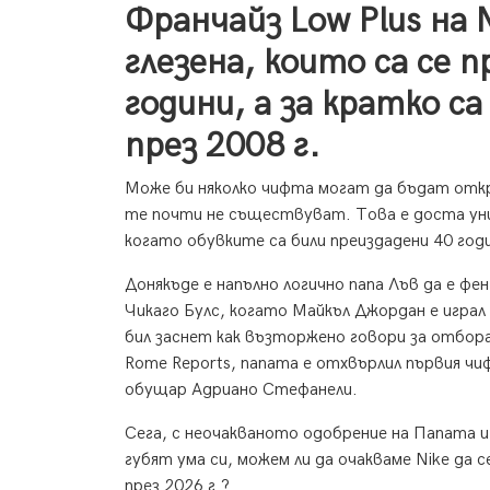
Франчайз Low Plus на N
глезена, които са се 
години, а за кратко с
през 2008 г.
Може би няколко чифта могат да бъдат откр
те почти не съществуват. Това е доста уник
когато обувките са били преиздадени 40 годи
Донякъде е напълно логично папа Лъв да е фе
Чикаго Булс, когато Майкъл Джордан е играл
бил заснет как възторжено говори за отбор
Rome Reports, папата е отхвърлил първия чи
обущар Адриано Стефанели.
Сега, с неочакваното одобрение на Папата 
губят ума си, можем ли да очакваме Nike да с
през 2026 г.?