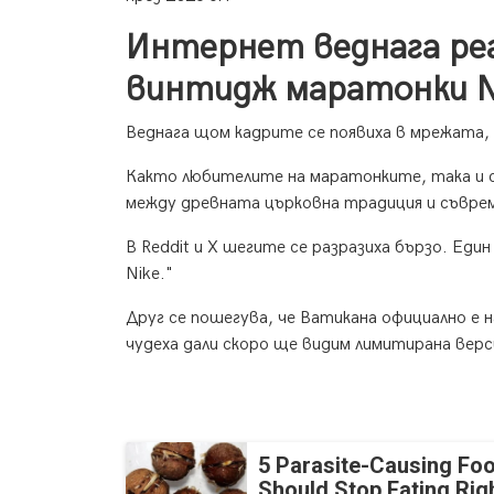
Интернет веднага реа
винтидж маратонки N
Веднага щом кадрите се появиха в мрежата, "
Както любителите на маратонките, така и 
между древната църковна традиция и съврем
В Reddit и X шегите се разразиха бързо. Еди
Nike."
Друг се пошегува, че Ватикана официално е н
чудеха дали скоро ще видим лимитирана верси
5 Parasite-Causing Fo
Should Stop Eating Ri