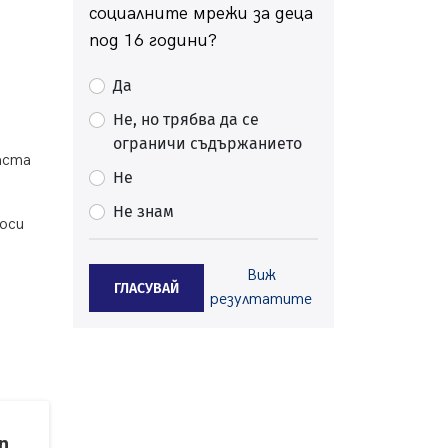
„Топлофикация Перник“
социалните мрежи за деца
напредва с дигитализацията на
под 16 години?
отчетния процес
05.08.2026, 11:48
Да
Радев: Работи се усилено за
спасяване на средствата по
Не, но трябва да се
Плана за справедлив преход за
ограничи съдържанието
Стара Загора, Кюстендил и
аста
Перник
Не
05.08.2026, 11:34
Не знам
носи
Вече няма чакащи с години за
присъединяване към мрежата на
„ВиК“ в Перник
Виж
ГЛАСУВАЙ
05.08.2026, 11:22
резултатите
След сигнали: Санкции за шумни
младежи и предупреждения
заради тормоз над жена в
Перник
05.08.2026, 10:03
n
Непълнолетни с електрически