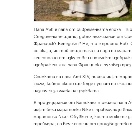
Папа Лъв е папа от съвременната епоха. Пър
Съединените щати, довел англичанин от Сре
Франциск? Бенедикт? Не, то е просто Боб. О,
се оказа, че той също така си пада по марат
генерирано от изкуствен интелект изображен
изображения на папа Франциск с пуловер през
Снимката на папа Лъв XIV, носещ чифт мара
филм, който скоро ще бъде пуснат по екранит
назначен за глава на църквата.
В продуцирания от Ватикана трейлър папа Лъв
чифт бели маратонки Nike с привличащо вним
маратонки Nike. Обувките, които можете да
трейлъра, са вече спрени от производство пре