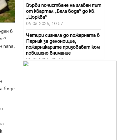
Върви почистване на главен път
от квартал „Бела вода“ до кв.
„Църква“
06.08.2026, 10:57
оден в
Четири сигнала до пожарната в
ме?
Перник за денонощие,
н папа,
пожарникарите призовават към
повишено внимание
06.08.2026, 09:43
Много заразен вирус върлува в
Перник
н
06.08.2026, 09:28
да бъде
Проверки за спазване правилата
за пожарна безопасност по
време на жътвената кампания в
си
Перник
06.08.2026, 07:51
на
Ето какви забавления ще има
к.
през август в Перник