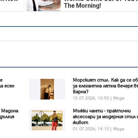
The Morning!
те
Морският стил. Как да се о
а есен
за елегантна лятна вечеря в
Варна?
15.07.2026, 10:50 | Мода
а Мадона
Мъжки чанти - практични
-дългия
аксесоари за модерния стил 
живот
01.07.2026, 14:10 | Мода