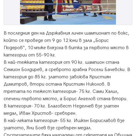
В последния ден на Държавния личен шампионат по бокс,
който се проведе от 9 до 12 юни в зала „Борис
Гюдеров“, 10 мъже влязоха в битка за първото място в
категории от 55-90 кг.
В най-тежката категория от 90 кг. шампион стана
Семион Болдирев, а среброто грабна Росели Бачевски. В
категория до 85 кг. златото завоюва Кристиян
Димитров, втори остана Кристиян Николов. В
третата по тежест категория- 75 кг. Сами Халил,
спечели първото място, а Борис Ангелов стана втори.
В категория- 70 кг. Благовест Неделчев взе златен
медал, Иван Христов- сребърен.
В най-леката категория- 55 кг. Ишкън Бориславов взе
златото, Яни Боев взе сребърен медал.
Състезателите бяха наградени от секретаря на Община