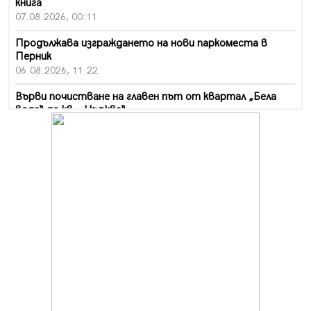
книга
07.08.2026, 00:11
Продължава изграждането на нови паркоместа в
Перник
06.08.2026, 11:22
Върви почистване на главен път от квартал „Бела
вода“ до кв. „Църква“
06.08.2026, 10:57
Четири сигнала до пожарната в Перник за денонощие,
пожарникарите призовават към повишено внимание
06.08.2026, 09:43
Много заразен вирус върлува в Перник
06.08.2026, 09:28
Проверки за спазване правилата за пожарна
безопасност по време на жътвената кампания в
Перник
06.08.2026, 07:51
Ето какви забавления ще има през август в Перник