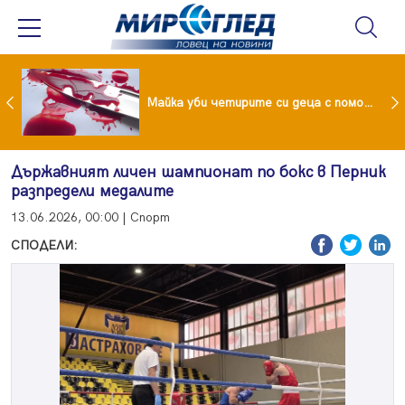
Проф.Кантарджиев: Пазете се от комарите и полово предаваните инфекции
Майка уби четирите си деца с помощта на баба им, след което се самоуби
Държавният личен шампионат по бокс в Перник
разпредели медалите
13.06.2026, 00:00 | Спорт
СПОДЕЛИ: