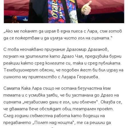
„Ако ме поканят да играя в една пиеса с Лара, съм готов
да се пожертвам и да изляза чисто гол на сцената.“
С това неочаквано признание Драгомир Драганов,
познат на зрителите като Драго Чая, предизвика бурни
реакции както сред колегите си, така и сред публиката.
Телевизионерът обясни, че подобен жест би бил израз на
силното му приятелство с Лазара Георгиева.
Самата Кака Лара също не остана безучастна към
темата и с усмивка заяви, че би застанала до Драго на
сцената „независимо дали е гол, или облечен“. Оказва се,
че двамата вече обсъждат общ театрален проект.
След години съвместна работа като водещи на
предаването „Полет над нощта“, те са решили да