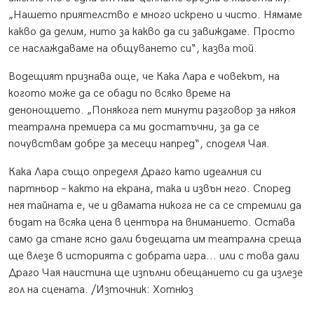
„Нашето приятелство е много искрено и чисто. Нямаме
какво да делим, нито за какво да си завиждаме. Просто
се наслаждаваме на общуването си“, казва той.
Водещият признава още, че Кака Лара е човекът, на
когото може да се обади по всяко време на
денонощието. „Понякога пет минути разговор за някоя
театрална премиера са ми достатъчни, за да се
почувствам добре за месеци напред“, споделя Чая.
Кака Лара също определя Драго като идеалния си
партньор – както на екрана, така и извън него. Според
нея тайната е, че и двамата никога не са се стремили да
бъдат на всяка цена в центъра на вниманието. Остава
само да стане ясно дали бъдещата им театрална среща
ще влезе в историята с добрата игра... или с това дали
Драго Чая наистина ще изпълни обещанието си да излезе
гол на сцената. /Източник: Хотнюз