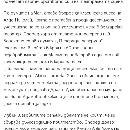
пренесат партньорството си и на театралната сцена.
По думите на Чая, става въпрос за класическа пиеса на
Алдо Николай, която е поставяна преди десетилетия с
участието на едни от най-големите имена в българския
театър. Според хора от театралните среди най-
вероятно става дума за „Пеперуди, пеперуди“ –
спектакъл, в който в края на 60-те години
незабравимата Таня Масалитинова прави една от най-
запомнящите се роли в кариерата си.
„Пиесата я намери нашата обща приятелка, която ни е
като сестра – Люба Пашова. Засега обаче още не сме
седнали да четем текста заедно и организацията ни
малко куца“, признава Драго. Дали обещанието му да се
появи по Адамово облекло ще се превърне в реалност,
засега остава загадка.
Извън шеговитите реплики двамата не крият, че ги
свързва дългогодишно приятелство. Според Драго
именно то е една от най-ценните връзки в живота му.