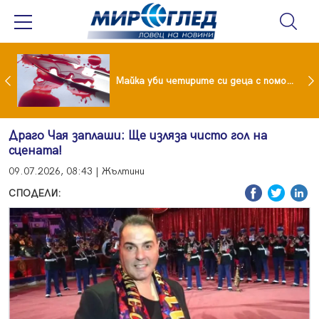
Проф.Кантарджиев: Пазете се от комарите и полово предаваните инфекции
Майка уби четирите си деца с помощта на баба им, след което се самоуби
Драго Чая заплаши: Ще изляза чисто гол на
сцената!
09.07.2026, 08:43 | Жълтини
СПОДЕЛИ: