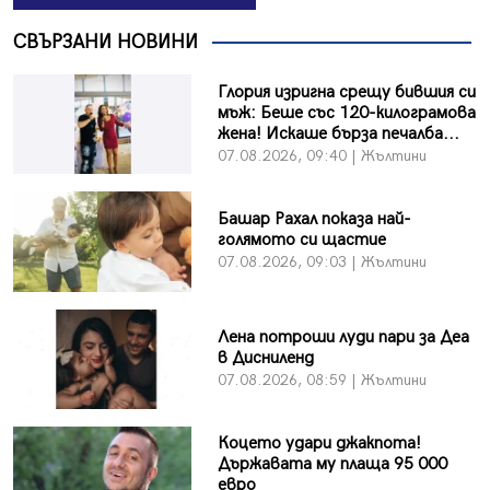
СВЪРЗАНИ НОВИНИ
Глория изригна срещу бившия си
мъж: Беше със 120-килограмова
жена! Искаше бърза печалба...
07.08.2026, 09:40 | Жълтини
Башар Рахал показа най-
голямото си щастие
07.08.2026, 09:03 | Жълтини
Лена потроши луди пари за Деа
в Дисниленд
07.08.2026, 08:59 | Жълтини
Коцето удари джакпота!
Държавата му плаща 95 000
евро