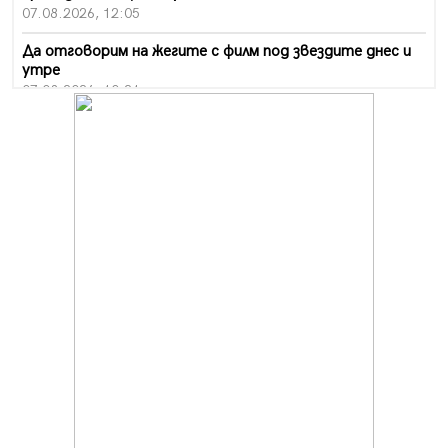
07.08.2026, 12:05
Да отговорим на жегите с филм под звездите днес и
утре
07.08.2026, 10:21
Първите крачки в помощ на пенсионерите в Перник,
вече са факт
07.08.2026, 09:18
Пак ограничават камионите по магистралите в петък
и неделя. Ето обходните маршрути
07.08.2026, 07:55
Ето какво вдъхнови Здравка Евтимова за новата ѝ
книга
07.08.2026, 00:11
Продължава изграждането на нови паркоместа в
Перник
06.08.2026, 11:22
Върви почистване на главен път от квартал „Бела