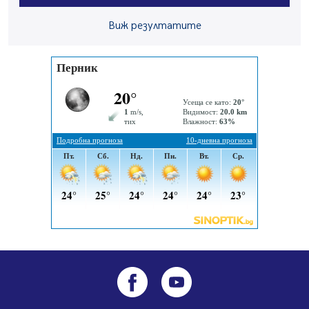
Здравният министър Катя Ивкова и депутата от
Виж резултатите
Перник Мартин Жлябинков обходиха здравни
заведения в Перник
05.08.2026, 09:06
Извънредният и пълномощен посланик на Иран на
посещение в музея в Перник
05.08.2026, 09:02
Млади мъже от Перник в инициатива „Перник
подкрепя своите пенсионери“
05.08.2026, 08:57