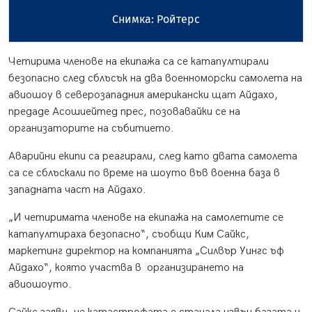
Снимка: Ройтерс
Четирима членове на екипажа са се катапултирали
безопасно след сблъсък на два военноморски самолета на
авиошоу в северозападния американски щат Айдахо,
предаде Асошиейтед прес, позовавайки се на
организаторите на събитието.
Аварийни екипи са реагирали, след като двата самолета
са се сблъскали по време на шоуто във военна база в
западната част на Айдахо.
„И четиримата членове на екипажа на самолетите се
катапултираха безопасно“, съобщи Ким Сайкс,
маркетинг директор на компанията „Силвър Уингс ъф
Айдахо“, която участва в организирането на
авиошоуто.