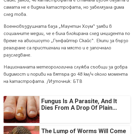
Сайкс заяви, че катастрофата е станала извън базата и
самата не е видяла катастрофата, но забелязала дима
след това.
Военновъздушната база „Маунтин Хоум“ заяви в
социалните медии, че е била блокирана след инцидента по
време на авиошоуто „Гънфайтър Скайс“. Екипи за бързо
реагиране са пристигнали на място и е започнало
разследване.
Националната метеорологична служба съобщи за добра
видимост и пориви на вятъра до 48 км/ч около момента
на катастрофата. /Източник: БТВ
Fungus Is A Parasite, And It
Dies From A Drop Of Plain...
The Lump of Worms Will Come