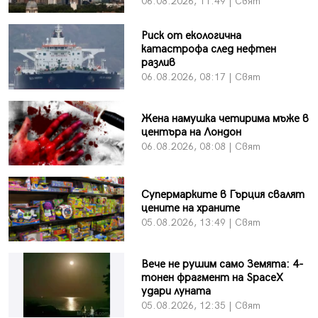
06.08.2026, 11:49 | Свят
Риск от екологична
катастрофа след нефтен
разлив
06.08.2026, 08:17 | Свят
Жена намушка четирима мъже в
центъра на Лондон
06.08.2026, 08:08 | Свят
Супермарките в Гърция свалят
цените на храните
05.08.2026, 13:49 | Свят
Вече не рушим само Земята: 4-
тонен фрагмент на SpaceX
удари луната
05.08.2026, 12:35 | Свят