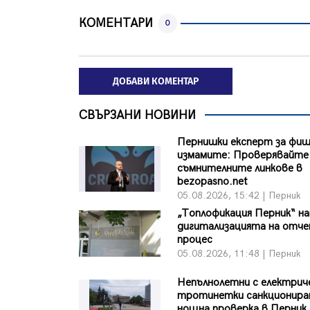
КОМЕНТАРИ
0
ДОБАВИ КОМЕНТАР
СВЪРЗАНИ НОВИНИ
Пернишки експерт за фиш
измамите: Проверявайте
съмнителните линкове в
bezopasno.net
05.08.2026, 15:42 | Перник
„Топлофикация Перник“ на
дигитализацията на отч
процес
05.08.2026, 11:48 | Перник
Непълнолетни с електрич
тротинетки санкционира
нощна проверка в Перник