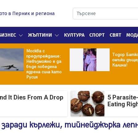
ото в Перник и региона
БИЗНЕС
ЖЪЛТИНИ
КУЛТУРА
СПОРТ
СВЯТ
МОД
Москва с
Тодор Батк
предупреждание:
омъжи дъщер
Невъзможно е да
Калина!
бъде победена
ядрена сила като
Русия
And It Dies From A Drop
5 Parasite
Eating Rig
 заради кърлежи, тийнейджърка леп