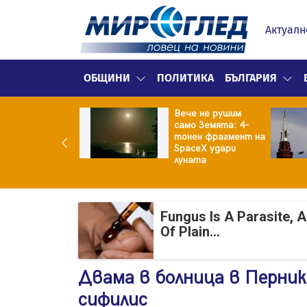
Актуалн
ОБЩИНИ
ПОЛИТИКА
БЪЛГАРИЯ
Вече не рушим
ермарките в
само Земята: 4-
ция свалят
тонен фрагмент на
ите на храните
SpaceX удари
луната
Fungus Is A Parasite, 
Of Plain...
Двама в болница в Перник
сифилис