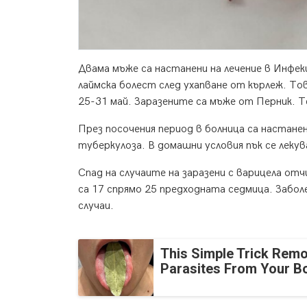
Двама мъже са настанени на лечение в Инфе
лаймска болест след ухапване от кърлеж. То
25-31 май. Заразените са мъже от Перник. Те
През посочения период в болница са настане
туберкулоза. В домашни условия пък се лекув
Спад на случаите на заразени с варицела о
са 17 спрямо 25 предходната седмица. Заболел
случаи.
This Simple Trick Remo
Parasites From Your B