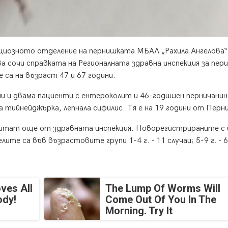
кциозното отделение на пернишката МБАЛ „Рахила Ангелова“
ва сочи справката на Регионалната здравна инспекция за пер
 са на възраст 47 и 67 години.
ни и двама пациенти с ентероколит и 46-годишен перничанин
а тийнейджърка, лепнала сифилис. Тя е на 19 години от Перни
тчитат още от здравната инспекция. Новорегистрираните с
ите са във възрастовите групи 1-4 г. - 11 случаи; 5-9 г. - 6
ves All
The Lump Of Worms Will
ody!
Come Out Of You In The
Morning. Try It