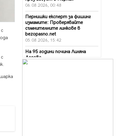
06.08.2026, 00:48
Пернишки експерт за фишинг
измамите: Проверявайте
съмнителните линкове в
 с
bezopasno.net
иода
05.08.2026, 15:42
На 95 години почина Лиляна
 с
Десова
05.08.2026, 15:18
к.
Радев: Работи се активно за
 шарка
запазването на средствата по
Плана за справедлив преход за
въглищните райони
05.08.2026, 14:57
Звезди от световна сцена в
Перник ще пеят на Пернишката
крепост
05.08.2026, 14:01