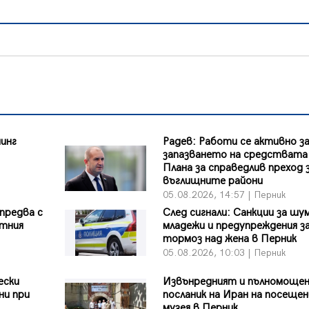
инг
Радев: Работи се активно з
запазването на средствата
Плана за справедлив преход 
въглищните райони
05.08.2026, 14:57 | Перник
предва с
След сигнали: Санкции за шу
етния
младежи и предупреждения з
тормоз над жена в Перник
05.08.2026, 10:03 | Перник
ески
Извънредният и пълномоще
ни при
посланик на Иран на посещен
музея в Перник