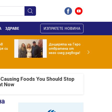
А
ЗДРАВЕ
ИЗПРАТЕТЕ НОВИНА
ов
Дъщерята на Геро
я си
отвратена от
него след развода!
-Causing Foods You Should Stop
ht Now
на