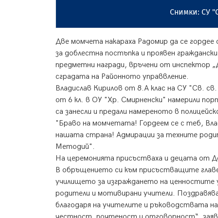
Снимки: СУ "
Две момчета накараха Радомир да се гордее 
за доблестна постъпка и проявен граждански 
предметни награди, връчени от инспектор „
сградата на Районното управвление.
Владислав Кирилов от 8.А клас на СУ "Св. св
от 6 кл. в ОУ "Хр. Смирненски" намерили пор
са занесли и предали намереното в полицейс
"
Браво на момчетата! Гордеем се с теб, Вла
нашата страна! Адмирации за техните родит
Методий".
На церемонията присъстваха и децата от Д
В обръщението си към присъстващите главе
училището за изграждането на ценностите 
родители и мотивирани учители. Поздравява
благодаря на учителите и ръководствата н
честност, почтеност и отговорност“, заяв