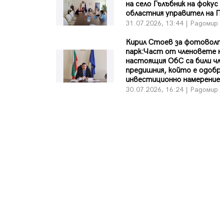
на село Гълъбник на фокус
областния управител на 
31.07.2026, 13:44 | Радомир
Кирил Стоев за фотовол
парк:Част от членовете 
настоящия ОбС са били чл
предишния, който е одоб
инвестиционно намерени
30.07.2026, 16:24 | Радомир