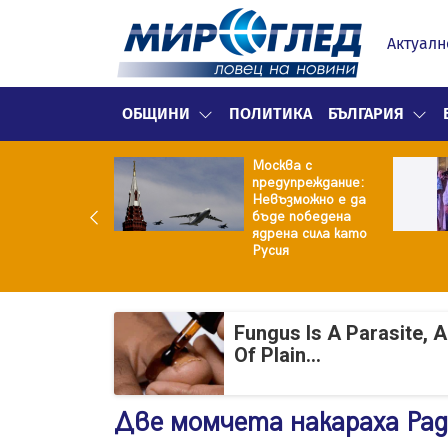
Актуалн
ОБЩИНИ
ПОЛИТИКА
БЪЛГАРИЯ
е не рушим
Москва с
о Земята: 4-
предупреждание:
ен фрагмент на
Невъзможно е да
ceX удари
бъде победена
ата
ядрена сила като
Русия
Fungus Is A Parasite, 
Of Plain...
Две момчета накараха Радо