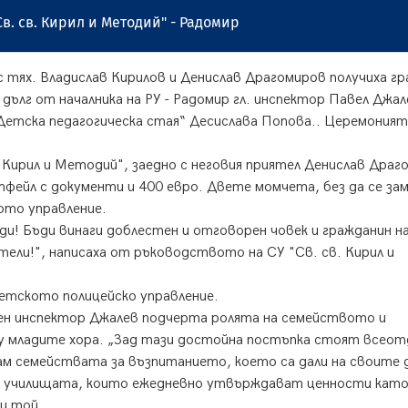
Св. св. Кирил и Методий" - Радомир
с тях. Владислав Кирилов и Денислав Драгомиров получиха г
дълг от началника на РУ - Радомир гл. инспектор Павел Джал
Детска педагогическа стая“ Десислава Попова.. Церемоният
. Кирил и Методий", заедно с неговия приятел Денислав Драг
тфейл с документи и 400 евро. Двете момчета, без да се за
кото управление.
ди! Бъди винаги доблестен и отговорен човек и гражданин н
ели!", написаха от ръководството на СУ "Св. св. Кирил и
етското полицейско управление.
н инспектор Джалев подчерта ролята на семейството и
у младите хора. „Зад тази достойна постъпка стоят всеот
м семействата за възпитанието, което са дали на своите д
а училищата, които ежедневно утвърждават ценности кат
и той.