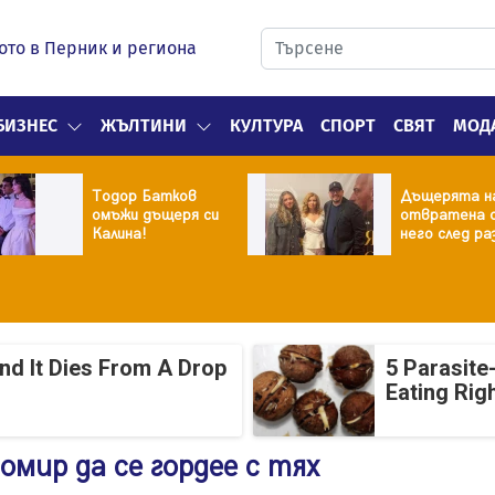
ото в Перник и региона
БИЗНЕС
ЖЪЛТИНИ
КУЛТУРА
СПОРТ
СВЯТ
МОД
Тодор Батков
Дъщерята н
омъжи дъщеря си
отвратена 
Калина!
него след ра
And It Dies From A Drop
5 Parasite
Eating Rig
мир да се гордее с тях