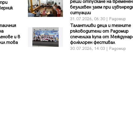
реши отпускане на временен
 при
безлихвен заем при извънред
Перник
ситуации
31.07.2026, 06:30 | Радомир
таичния
Талантливи деца и техните
на
ръководители от Радомир
енове и в
спечелиха купа от Междунар
рил това
фолклорен фестивал
е
30.07.2026, 14:03 | Радомир