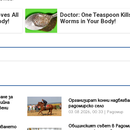
ves All
Doctor: One Teaspoon Kills
ody!
Worms in Your Body!
ане за
Организират конни надбягва
гийна
радомирско село
вени
03.08.2026, 00:33 | Радомир
Общинският съвет в Радом
яването