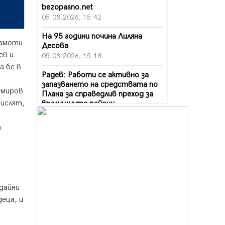
bezopasno.net
05.08.2026, 15:42
На 95 години почина Лиляна
рамоти
Десова
ев и
05.08.2026, 15:18
а бе в
Радев: Работи се активно за
запазването на средствата по
омиров
Плана за справедлив преход за
мислят,
въглищните райони
05.08.2026, 14:57
а
Звезди от световна сцена в
Перник ще пеят на Пернишката
крепост
05.08.2026, 14:01
„Топлофикация Перник“
дайни
напредва с дигитализацията на
еца, и
отчетния процес
05.08.2026, 11:48
о