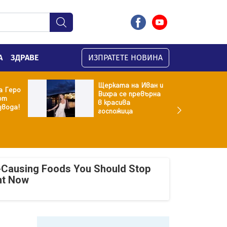
А
ЗДРАВЕ
ИЗПРАТЕТЕ НОВИНА
Щерката на Иван и
а Геро
Вихра се превърна
от
в красива
звода!
госпожица
-Causing Foods You Should Stop
ht Now