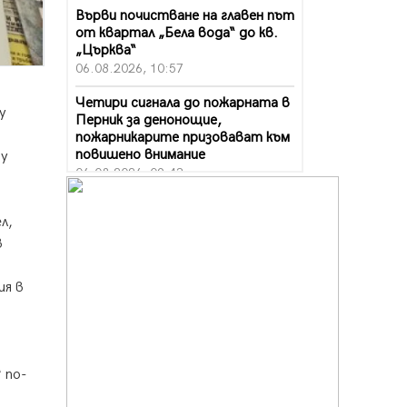
Върви почистване на главен път
от квартал „Бела вода“ до кв.
„Църква“
06.08.2026, 10:57
,
Четири сигнала до пожарната в
у
Перник за денонощие,
пожарникарите призовават към
повишено внимание
му
06.08.2026, 09:43
Много заразен вирус върлува в
л,
Перник
06.08.2026, 09:28
в
Проверки за спазване правилата
ия в
за пожарна безопасност по
време на жътвената кампания в
Перник
06.08.2026, 07:51
 по-
Ето какви забавления ще има
през август в Перник