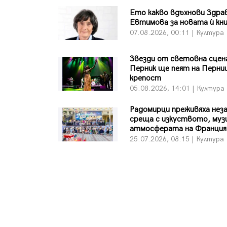
Ето какво вдъхнови Здра
Евтимова за новата ѝ кн
07.08.2026, 00:11 | Култура
Звезди от световна сцен
Перник ще пеят на Перн
крепост
05.08.2026, 14:01 | Култура
Радомирци преживяха нез
среща с изкуството, муз
атмосферата на Франция
25.07.2026, 08:15 | Култура