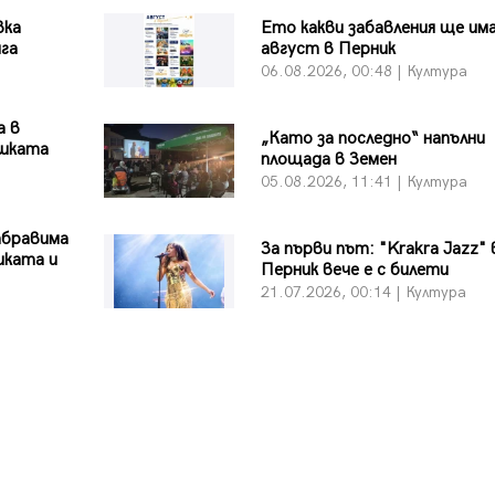
вка
Ето какви забавления ще има
ига
август в Перник
06.08.2026, 00:48 | Култура
а в
„Като за последно“ напълни
ишката
площада в Земен
05.08.2026, 11:41 | Култура
абравима
За първи път: "Krakra Jazz" 
иката и
Перник вече е с билети
21.07.2026, 00:14 | Култура