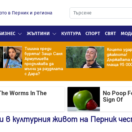
ото в Перник и региона
БИЗНЕС
ЖЪЛТИНИ
КУЛТУРА
СПОРТ
СВЯТ
МОД
Тишина преди
Коцето уда
бурята! Защо Саня
джакпота!
Армутлиева
Държавата 
продължава да
плаща 95 00
мълчи за раздялата
с Дара?
The Worms In The
No Poop Fo
Sign Of
и в културния живот на Перник че