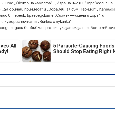
ичните „Окото на лампата“, „Игра на илюзии“ (преведена на
„Да обичаш принцеса“ и „Здравей, аз съм Перник!“ , Каталог
ис в Перник, краеведските „Сигмен — имена и хора“ и
 и хумористичната „Винкел с пуканки“.
 преди години биобиблиографски указател за неговото твор
ves All
5 Parasite-Causing Foods
ody!
Should Stop Eating Right