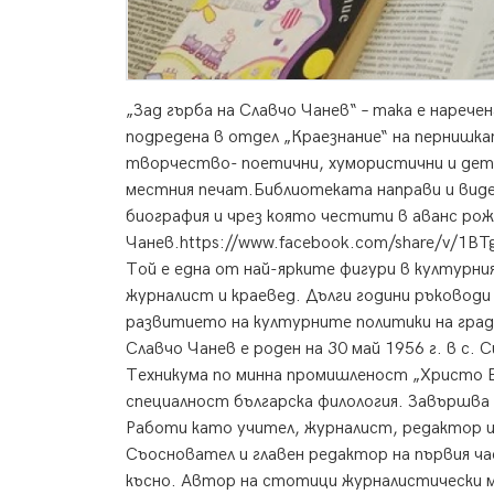
„Зад гърба на Славчо Чанев“ – така е нареч
подредена в отдел „Краезнание“ на пернишк
творчество- поетични, хумористични и детск
местния печат.Библиотеката направи и вид
биография и чрез която честити в аванс рож
Чанев.
https://www.facebook.com/share/v/1BT
Той е една от най-ярките фигури в културни
журналист и краевед. Дълги години ръководи
развитието на културните политики на град
Славчо Чанев е роден на 30 май 1956 г. в с. С
Техникума по минна промишленост „Христо 
специалност българска филология. Завършва 
Работи като учител, журналист, редактор и
Съосновател и главен редактор на първия ча
късно. Автор на стотици журналистически м