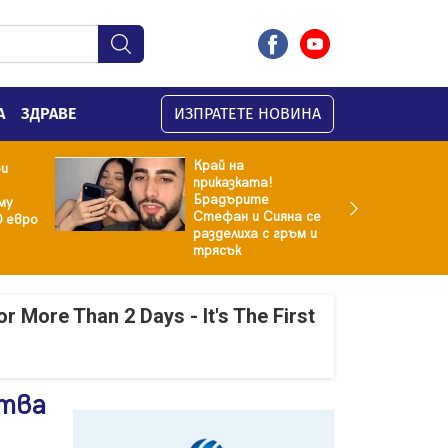
А
ЗДРАВЕ
ИЗПРАТЕТЕ НОВИНА
Край на
ри
приказката!
Брадърите
му
Стефан и Сияна се
0 евро
разделиха с гръм и
трясък
r More Than 2 Days - It's The First
ства