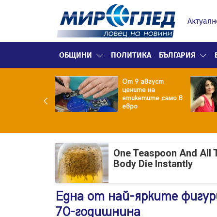
Актуалн
ОБЩИНИ
ПОЛИТИКА
БЪЛГАРИЯ
ект за
От 9 август
раждане на 13-
цените на
жна
етикетите само в
гаджамия"
евро
гневи жителите
Лондон
One Teaspoon And All 
Body Die Instantly
Една от най-ярките фигур
70-годишнина