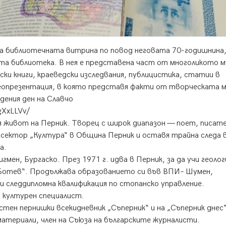
ена библиотечната витрина по повод неговата 70-годишнина
ата библиотека. В нея е представена част от многоликото м
и книги, краеведски изследвания, публицистика, статии в
еопрезентация, в която представя факти от творческата 
дения ден на Славчо
gXxLLVv/
я живот на Перник. Творец с широк диапазон — поет, писате
 сектор „Култура“ в Община Перник и оставя трайна следа 
а.
игмен, Бургаско. През 1971 г. идва в Перник, за да учи геолог
Ботев“. Продължава образованието си във ВПИ– Шумен,
и следдипломна квалификация по стопанско управление.
 културен специалист.
стен пернишки всекидневник „Съперник“ и на „Съперник днес“
атериали, член на Съюза на българските журналисти.