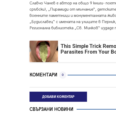
Славчо Чанев е автор на общо 9 книги- поет
сръбски), „Пирамиди от мълчание“, детските 
военните паметници и монументалната живоп
„Будиславец“ с имената на улиците в Перник,
Регионална библиотека „Св. Минков“ издаде
This Simple Trick Remo
Parasites From Your B
КОМЕНТАРИ
0
ДОБАВИ КОМЕНТАР
СВЪРЗАНИ НОВИНИ