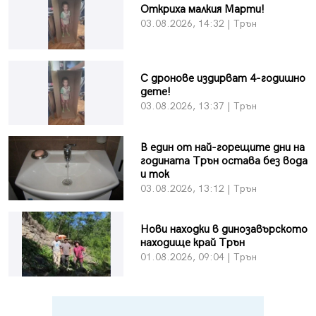
Откриха малкия Марти!
03.08.2026, 14:32 | Трън
С дронове издирват 4-годишно
дете!
03.08.2026, 13:37 | Трън
В един от най-горещите дни на
годината Трън остава без вода
и ток
03.08.2026, 13:12 | Трън
Нови находки в динозавърското
находище край Трън
01.08.2026, 09:04 | Трън