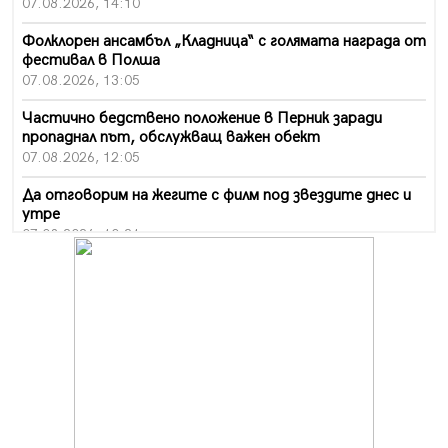
07.08.2026, 14:10
Фолклорен ансамбъл „Кладница“ с голямата награда от
фестивал в Полша
07.08.2026, 13:05
Частично бедствено положение в Перник заради
пропаднал път, обслужващ важен обект
07.08.2026, 12:05
Да отговорим на жегите с филм под звездите днес и
утре
07.08.2026, 10:21
Първите крачки в помощ на пенсионерите в Перник,
вече са факт
07.08.2026, 09:18
Пак ограничават камионите по магистралите в петък
и неделя. Ето обходните маршрути
07.08.2026, 07:55
Ето какво вдъхнови Здравка Евтимова за новата ѝ
книга