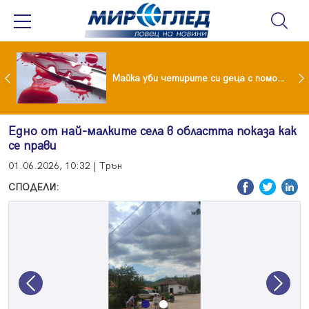
Проф.Кантарджиев: Пазете се от комарите и полово предаваните инфекции
Майка уби четирите си деца с помощта на баба им, след което се самоуби
Едно от най-малките села в областта показа как
се прави
01.06.2026, 10:32 | Трън
СПОДЕЛИ:
Previous
Next