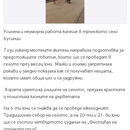
Усилена и неуморна работа кипеше в трънското село
Бусинци.
Този уикенд местните жители направиха подготовка за
предстоящите събития, които ще се проведат в
селото през месец юни. Малки и големи запретнаха
ръкави и заедно показаха как се получават нещата,
когато имат обща цел и са задружни.
Хората изметоха улиците на селото, орязаха храстите
и почистиха клоните на дърветата.
На 6-ти юни се очаква да се проведе ежегодният
Традиционен събор на селото, а на 20-ти и 21- ви юни
ще се състои четвъртото издание на „Фестивал на
сръчните ръце“.