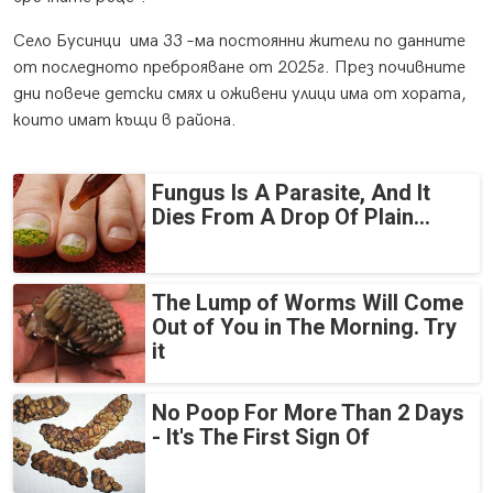
Село Бусинци има 33 –ма постоянни жители по данните
от последното преброяване от 2025г. През почивните
дни повече детски смях и оживени улици има от хората,
които имат къщи в района.
Fungus Is A Parasite, And It
Dies From A Drop Of Plain...
The Lump of Worms Will Come
Out of You in The Morning. Try
it
No Poop For More Than 2 Days
- It's The First Sign Of