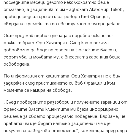
последните месеци делото неколкократно беше
отлагано, а защитникът им – адвокат Любомир Таков,
проведе редица срещи и разговори във Франция,
свързани с условията по евентуалното им предаване.
Още през май първи изненада с подобно искане по-
малкият брат Юри Хачатрян. След като пожела
доброволно да бъде предаден на френските власти,
съдът уважи молбата му, а внесената гаранция беше
освободена.
По информация от защитата Юри Хачатрян не е бил
задържан след пристигането си във Франция и към
момента се намира на свобода.
„След проведените разговори и получените гаранции от
френските власти клиентите ми взеха информирано
решение за своето процесуално поведение. Вярваме, че
правата им ще бъдат напълно защитени и че ще
получат справедливо отношение“, коментира пред съда