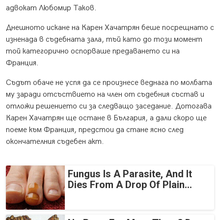
адвокат Любомир Таков.
Днешното искане на Карен Хачатрян беше посрещнато с
изненада в съдебната зала, тъй като до този момент
той категорично оспорваше предаването си на
Франция.
Съдът обаче не успя да се произнесе веднага по молбата
му заради отсъствието на член от съдебния състав и
отложи решението си за следващо заседание. Дотогава
Карен Хачатрян ще остане в България, а дали скоро ще
поеме към Франция, предстои да стане ясно след
окончателния съдебен акт.
Fungus Is A Parasite, And It
Dies From A Drop Of Plain...