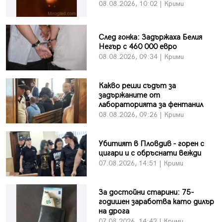
08.08.2026, 10:02 | Крими
След гонка: Задържаха Белия
Негър с 460 000 евро
08.08.2026, 09:34 | Крими
Какво реши съдът за
задържаните от
лабораторията за фентанил
08.08.2026, 09:26 | Крими
Убитият в Пловдив - горен с
цигари и с обръснати вежди
07.08.2026, 14:51 | Крими
За достойни старини: 75-
годишен заработва като дилър
на дрога
07.08.2026, 14:42 | Крими