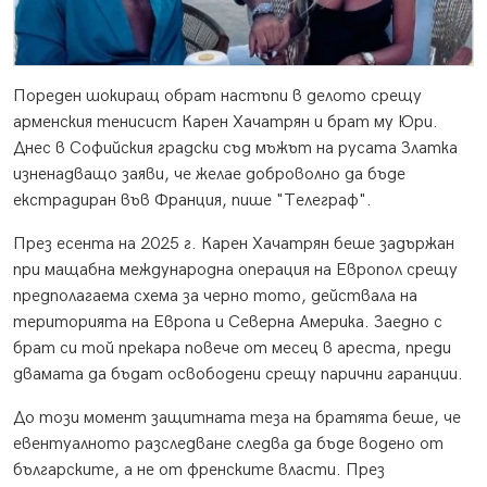
Пореден шокиращ обрат настъпи в делото срещу
арменския тенисист Карен Хачатрян и брат му Юри.
Днес в Софийския градски съд мъжът на русата Златка
изненадващо заяви, че желае доброволно да бъде
екстрадиран във Франция, пише "Телеграф".
През есента на 2025 г. Карен Хачатрян беше задържан
при мащабна международна операция на Европол срещу
предполагаема схема за черно тото, действала на
територията на Европа и Северна Америка. Заедно с
брат си той прекара повече от месец в ареста, преди
двамата да бъдат освободени срещу парични гаранции.
До този момент защитната теза на братята беше, че
евентуалното разследване следва да бъде водено от
българските, а не от френските власти. През