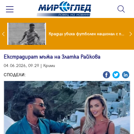
Проф. Кантарджиев каза кои са най-застрашени от западно нилска треска
Крадци убиха футболен национал с павета
Екстрадират мъжа на Златка Райкова
04.06.2026, 09:29 | Крими
СПОДЕЛИ: