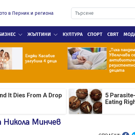
ото в Перник и региона
БИЗНЕС
ЖЪЛТИНИ
КУЛТУРА
СПОРТ
СВЯТ
МОД
„Тиха пандем
Увеличава с
Енджи Касабие
антибиотич
загубила 4 деца
резистентно
децата
And It Dies From A Drop
5 Parasite
Eating Rig
а Никола Минчев