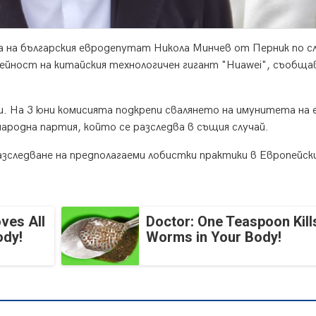
 на българския евродепутат Никола Минчев от Перник по с
дейност на китайския технологичен гигант "Huawei", съобща
. На 3 юни комисията подкрепи свалянето на имунитета на 
родна партия, който се разследва в същия случай.
разследване на предполагаеми лобистки практики в Европейск
ves All
Doctor: One Teaspoon Kills
ody!
Worms in Your Body!