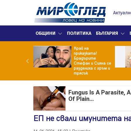
Актуалн
ОБЩИНИ
ПОЛИТИКА
БЪЛГАРИЯ
Край на
ето удари
приказката!
кпота!
Брадърите
жавата му
Стефан и Сияна се
ща 95 000 евро
разделиха с гръм и
трясък
Fungus Is A Parasite, 
Of Plain...
ЕП не свали имунитета н