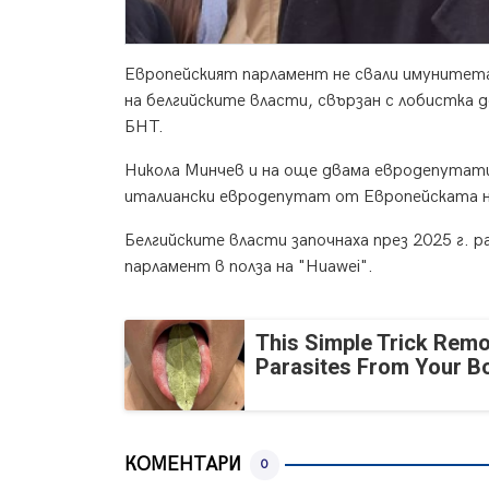
Европейският парламент не свали имунитета
на белгийските власти, свързан с лобистка 
БНТ.
Никола Минчев и на още двама евродепутати
италиански евродепутат от Европейската на
Белгийските власти започнаха през 2025 г. 
парламент в полза на "Huawei".
This Simple Trick Remo
Parasites From Your B
КОМЕНТАРИ
0