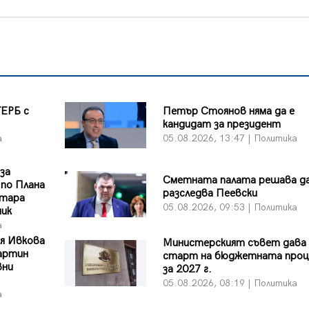
ГЕРБ с
Петър Стоянов няма да е
кандидат за президент
а
05.08.2026, 13:47 | Политика
 за
Сметната палата решава да
 по Плана
разследва Пеевски
Стара
05.08.2026, 09:53 | Политика
ник
а
я Ивкова
Министерският съвет дава
артин
старт на бюджетната проц
вни
за 2027 г.
05.08.2026, 08:19 | Политика
а