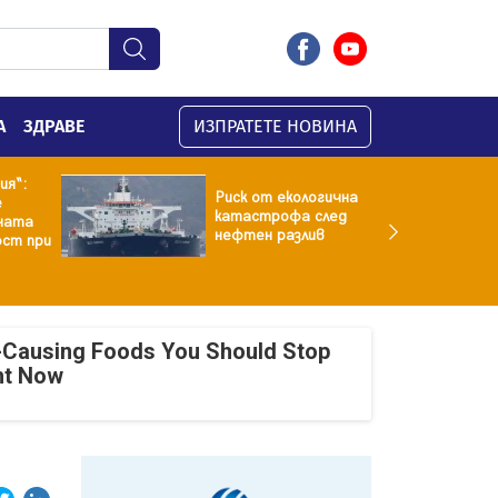
А
ЗДРАВЕ
ИЗПРАТЕТЕ НОВИНА
ия“:
Риск от екологична
е
катастрофа след
ната
нефтен разлив
ст при
-Causing Foods You Should Stop
ht Now