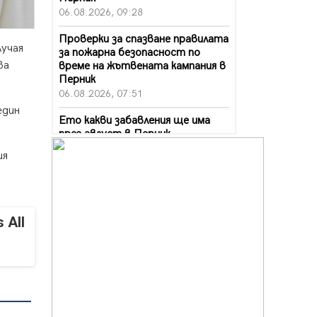
06.08.2026, 09:28
Проверки за спазване правилата
лучая
за пожарна безопасност по
ва
време на жътвената кампания в
Перник
06.08.2026, 07:51
един
Ето какви забавления ще има
през август в Перник
06.08.2026, 00:48
ия
Пернишки експерт за фишинг
измамите: Проверявайте
съмнителните линкове в
bezopasno.net
 All
05.08.2026, 15:42
На 95 години почина Лиляна
Десова
05.08.2026, 15:18
Радев: Работи се активно за