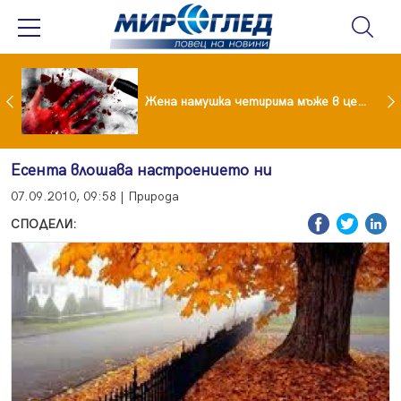
екологична катастрофа след нефтен разлив
Жена намушка четирима мъже в центъра на Лондон
Есента влошава настроението ни
07.09.2010, 09:58 | Природа
СПОДЕЛИ: