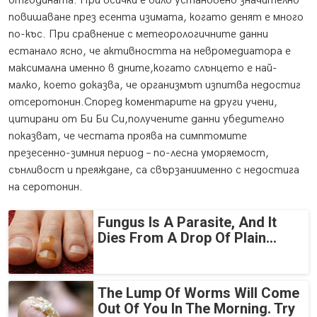
отгодината. При всички е било установено значително
повишаване през есента изимата, когато денят е много
по-къс. При сравнение с метеорологичните данни
естанало ясно, че активността на невромедиатора е
максимална именно в дните,когато слънцето е най-
малко, което доказва, че организмът изпитва недостиг
отсеротонин.Според коментарите на други учени,
цитирани от Би Би Си,получените данни убедително
показват, че честата проява на симптомите
презесенно-зимния период – по-лесна уморяемост,
сънливост и преяждане, са свързаниименно с недостига
на серотонин.
Fungus Is A Parasite, And It
Dies From A Drop Of Plain...
The Lump Of Worms Will Come
Out Of You In The Morning. Try