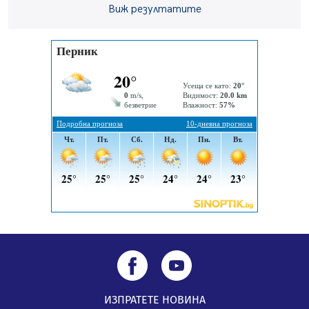
04.08.2026, 15:31
Виж резултатите
Новите влакове снабдени с климатик и Wi-Fi връзка
тръгват от понеделник
04.08.2026, 14:24
56-годишен е загиналият водач на камион, паднал от
мост на "Струма"
04.08.2026, 12:08
Най-чаканият ремонт в Перник започва този петък
04.08.2026, 09:11
ИЗПРАТЕТЕ НОВИНА