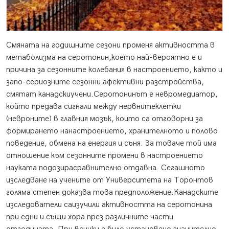
Смяната на годишните сезони променя активността в
метаболизма на серотонин,което най-вероятно е и
причина за сезонните колебания в настроението, както и
запо-сериозните сезонни афективни разстройства,
смятат канадскиучени.
Серотонинът е невромедиатор,
който предава сигнали между нервнитеклетки
(невроните) в главния мозък, които са отговорни за
формирането нанастроението, хранителното и полово
поведение, обмена на енергия и съня. За товаче той има
отношение към сезонните промени в настроението
науката подозирасравнително отдавна. Сегашното
изследване на учените от Университета на Торонтов
голяма степен доказва това предположение.Канадските
изследователи саизучили активността на серотонина
при едни и същи хора през различните части