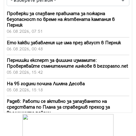
Проверки за спазване правилата за пожарна
безопасност по време на жътвената кампания в
Перник
06.08.2026, 07:51
Ето какви забавления ще има през август в Перник
06.08.2026, 00:48
Пернишки експерт за фишинг измамите:
Проверявайте съмнителните линкове в bezopasno.net
05.08.2026, 15:42
На 95 години почина Лиляна Десова
05.08.2026, 15:18
Радев: Работи се активно за запазването на
средствата по Плана за справедлив преход за
въглищните райони
05.08.2026, 14:57
Звезди от световна сцена в Перник ще пеят на