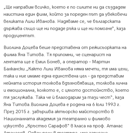
„Ще направим всичко, което е по силите ни да създадем
наистина един филм, който за пореден път да увековечи
великата Лили Иванова. Надяваме се, че българската
държава също ще ни подаде ръка и ще ни помогне“, каза
продуцентът.
Виолина Доцева беше представена от режисьорката на
филма Яна Титова. Тя припомни, че сценарист на
лентата ще е Емил Бонев, а оператор – Мартин
Балкански.„Както Лили Иванова няма мечти, тя има цели,
така и ние имаме една единствена цел – да представим
нейната история толкова вдъхновяваща, толкова лична
и емоционална, колкото е, с цялото достойнство, което
тя заслужава. Така че ѝ благодарим за тази чест“, каза
Яна Титова.Виолина Доцева е родена на 6 юли 1993 г.
През 2015 г. завършва актьорско майсторство в
Националната академия за театрално и филмово
изкуство „Кръстьо Сарафов“ в класа на проф. Атанас