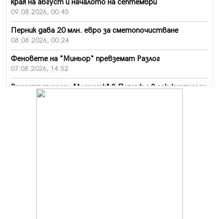
края на август и началото на септември
09.08.2026, 00:45
Перник дава 20 млн. евро за сметопочистване
08.08.2026, 00:24
Феновете на "Миньор" превземат Разлог
07.08.2026, 14:52
Ремонтът на ул. "Ален мак" в Перник е в заключителен
етап
07.08.2026, 14:10
Фолклорен ансамбъл „Кладница“ с голямата награда от
фестивал в Полша
07.08.2026, 13:05
Частично бедствено положение в Перник заради
пропаднал път, обслужващ важен обект
07.08.2026, 12:05
Да отговорим на жегите с филм под звездите днес и
утре