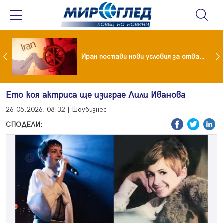
Как кетогенната диета се отразява на някои психични разстройства
Иран постави нови условия за отварянето на Ормузкия проток
Ето коя актриса ще изиграе Лили Иванова
26.05.2026, 08:32 | Шоубизнес
СПОДЕЛИ: