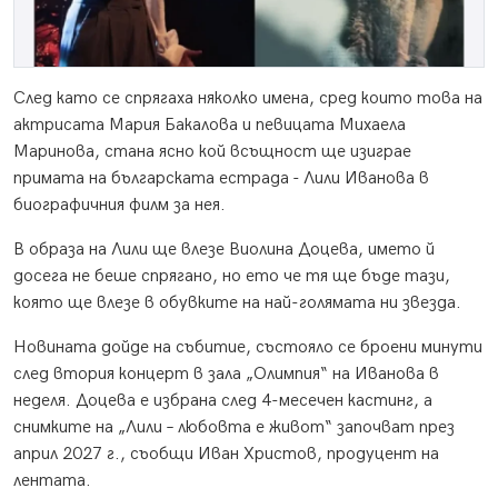
След като се спрягаха няколко имена, сред които това на
актрисата Мария Бакалова и певицата Михаела
Маринова, стана ясно кой всъщност ще изиграе
примата на българската естрада - Лили Иванова в
биографичния филм за нея.
В образа на Лили ще влезе Виолина Доцева, името й
досега не беше спрягано, но ето че тя ще бъде тази,
която ще влезе в обувките на най-голямата ни звезда.
Новината дойде на събитие, състояло се броени минути
след втория концерт в зала „Олимпия“ на Иванова в
неделя. Доцева е избрана след 4-месечен кастинг, а
снимките на „Лили – любовта е живот“ започват през
април 2027 г., съобщи Иван Христов, продуцент на
лентата.