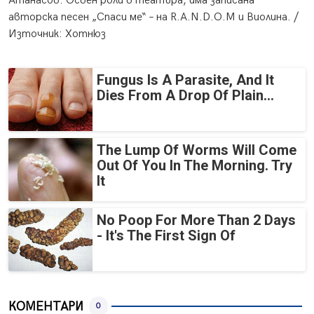
Атанасов. Освен роли в театъра, има записана
авторска песен „Спаси ме“ – на R.A.N.D.O.M и Виолина. /
Източник: Хотнюз
Fungus Is A Parasite, And It
Dies From A Drop Of Plain...
The Lump Of Worms Will Come
Out Of You In The Morning. Try
It
No Poop For More Than 2 Days
- It's The First Sign Of
КОМЕНТАРИ
0