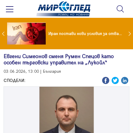
Как кетогенната диета се отразява на някои психични разстройства
Иран постави нови условия за отварянето на Ормузкия проток
Евгени Симеонов сменя Румен Спецов като
особен търговски управител на „Лукойл“
03.06.2026, 13:00 | България
СПОДЕЛИ: