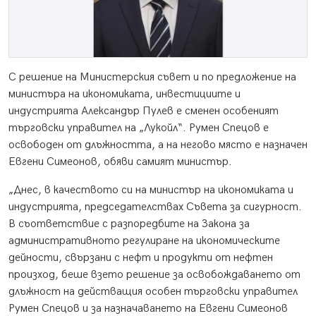
С решение на Министерския съвет и по предложение на
министъра на икономиката, инвестициите и
индустрията Александър Пулев е сменен особеният
търговски управител на „Лукойл“. Румен Спецов е
освободен от длъжността, а на негово място е назначен
Евгени Симеонов, обяви самият министър.
„Днес, в качеството си на министър на икономиката и
индустрията, председателствах Съвета за сигурност.
В съответствие с разпоредбите на Закона за
административното регулиране на икономическите
дейности, свързани с нефт и продукти от нефтен
произход, беше взето решение за освобождаването от
длъжност на действащия особен търговски управител
Румен Спецов и за назначаването на Евгени Симеонов