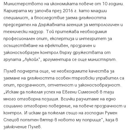
Министерството на икономиката повече от 10 години.
Кариерата му започва през 2016 г. като младши
специалист, а впоследствие заема длъжността
председател на Държавната агенция за метрологичен и
технически надзор. Той притежава необходимия
професионален опит, експертиза и интегритет за
осъществяване на ефективен, прозрачен и
законосъобразен контрол върху дружествата от
групата „Лукойл", аргументира се още министърът.
Пулев подчерта още, че необходимите качества за
заемане на длъжността особен търговски управител са
опит, прозрачност, отчетност и законосъобразност.
„Искам да пожелая успех на Евгени Симеонов в тази
много отговорна позиция. Всички разчитаме на едно
социално отговорно поведение, на повече прозрачност и
контрол. И искам да пожелая също на господин Румен
Спецов попътен вятър в новото му поприще", каза в
заключение Пулев.