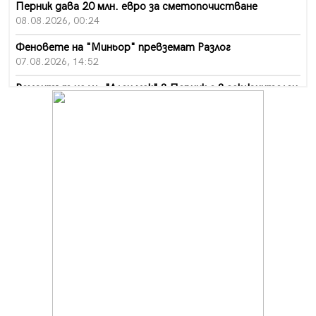
Перник дава 20 млн. евро за сметопочистване
08.08.2026, 00:24
Феновете на "Миньор" превземат Разлог
07.08.2026, 14:52
Ремонтът на ул. "Ален мак" в Перник е в заключителен
етап
07.08.2026, 14:10
Фолклорен ансамбъл „Кладница“ с голямата награда от
фестивал в Полша
07.08.2026, 13:05
Частично бедствено положение в Перник заради
пропаднал път, обслужващ важен обект
07.08.2026, 12:05
Да отговорим на жегите с филм под звездите днес и
утре
07.08.2026, 10:21
Първите крачки в помощ на пенсионерите в Перник,