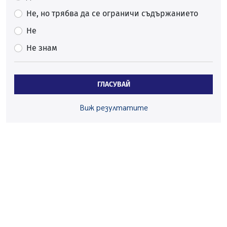
06.08.2026, 09:28
Не, но трябва да се ограничи съдържанието
Проверки за спазване правилата за пожарна
Не
безопасност по време на жътвената кампания в
Не знам
Перник
06.08.2026, 07:51
Ето какви забавления ще има през август в Перник
ГЛАСУВАЙ
06.08.2026, 00:48
Пернишки експерт за фишинг измамите:
Виж резултатите
Проверявайте съмнителните линкове в bezopasno.net
05.08.2026, 15:42
На 95 години почина Лиляна Десова
05.08.2026, 15:18