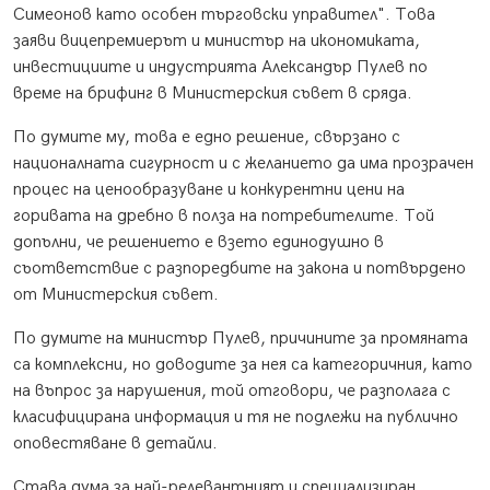
Симеонов като особен търговски управител". Това
заяви вицепремиерът и министър на икономиката,
инвестициите и индустрията Александър Пулев по
време на брифинг в Министерския съвет в сряда.
По думите му, това е едно решение, свързано с
националната сигурност и с желанието да има прозрачен
процес на ценообразуване и конкурентни цени на
горивата на дребно в полза на потребителите. Той
допълни, че решението е взето единодушно в
съответствие с разпоредбите на закона и потвърдено
от Министерския съвет.
По думите на министър Пулев, причините за промяната
са комплексни, но доводите за нея са категоричния, като
на въпрос за нарушения, той отговори, че разполага с
класифицирана информация и тя не подлежи на публично
оповестяване в детайли.
Става дума за най-релевантният и специализиран