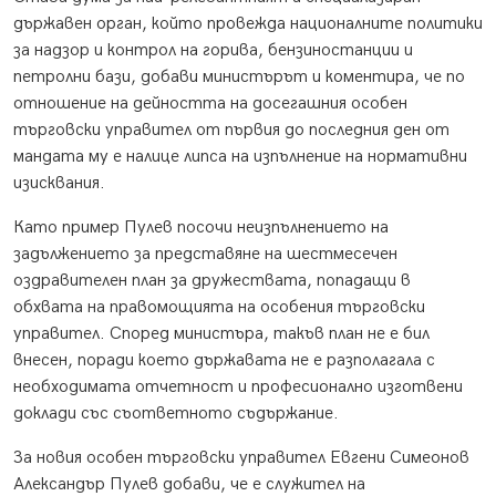
държавен орган, който провежда националните политики
за надзор и контрол на горива, бензиностанции и
петролни бази, добави министърът и коментира, че по
отношение на дейността на досегашния особен
търговски управител от първия до последния ден от
мандата му е налице липса на изпълнение на нормативни
изисквания.
Като пример Пулев посочи неизпълнението на
задължението за представяне на шестмесечен
оздравителен план за дружествата, попадащи в
обхвата на правомощията на особения търговски
управител. Според министъра, такъв план не е бил
внесен, поради което държавата не е разполагала с
необходимата отчетност и професионално изготвени
доклади със съответното съдържание.
За новия особен търговски управител Евгени Симеонов
Александър Пулев добави, че е служител на