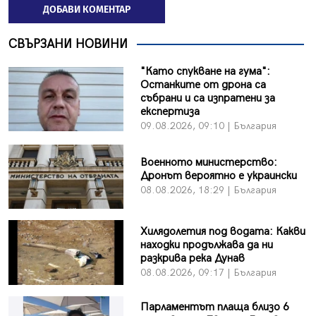
ДОБАВИ КОМЕНТАР
СВЪРЗАНИ НОВИНИ
"Като спукване на гума":
Останките от дрона са
събрани и са изпратени за
експертиза
09.08.2026, 09:10 | България
Военното министерство:
Дронът вероятно е украински
08.08.2026, 18:29 | България
Хилядолетия под водата: Какви
находки продължава да ни
разкрива река Дунав
08.08.2026, 09:17 | България
Парламентът плаща близо 6