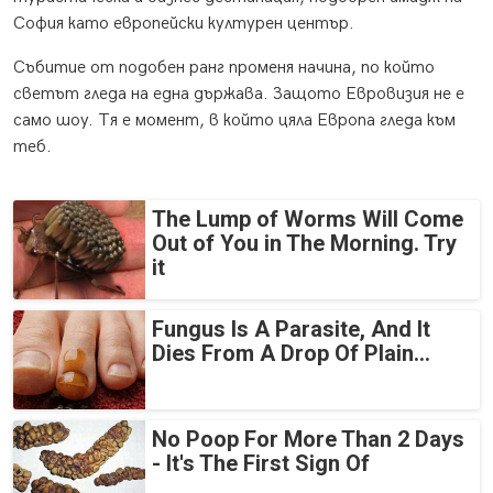
София като европейски културен център.
Събитие от подобен ранг променя начина, по който
светът гледа на една държава. Защото Евровизия не е
само шоу. Тя е момент, в който цяла Европа гледа към
теб.
The Lump of Worms Will Come
Out of You in The Morning. Try
it
Fungus Is A Parasite, And It
Dies From A Drop Of Plain...
No Poop For More Than 2 Days
- It's The First Sign Of