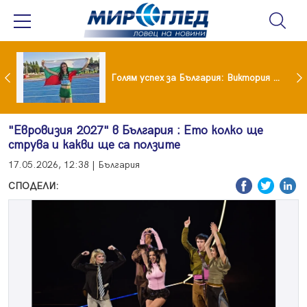
Когато всичко те дразни: тези трикове променят настроението за минути
Голям успех за България: Виктория Ангелова грабна световна титла в тройния скок
"Евровизия 2027" в България : Ето колко ще
струва и какви ще са ползите
17.05.2026, 12:38 | България
СПОДЕЛИ: