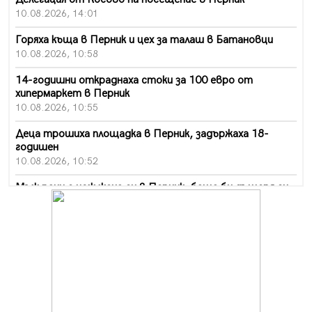
10.08.2026, 14:01
Горяха къща в Перник и цех за талаш в Батановци
10.08.2026, 10:58
14-годишни откраднаха стоки за 100 евро от
хипермаркет в Перник
10.08.2026, 10:55
Деца трошиха площадка в Перник, задържаха 18-
годишен
10.08.2026, 10:52
Мъж рани с нож жена си в Перник, баща би дъщеря си
в Радомир
10.08.2026, 10:47
Кой е 20 000-ия посетител на изложбата на Дали в
Перник
10.08.2026, 08:36
Шестото издание "Пейка" в Перник: Много музика и
настроение