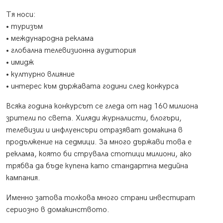
Тя носи:
• туризъм
• международна реклама
• глобална телевизионна аудитория
• имидж
• културно влияние
• интерес към държавата години след конкурса
Всяка година конкурсът се гледа от над 160 милиона
зрители по света. Хиляди журналисти, блогъри,
телевизии и инфлуенсъри отразяват домакина в
продължение на седмици. За много държави това е
реклама, която би струвала стотици милиони, ако
трябва да бъде купена като стандартна медийна
кампания.
Именно затова толкова много страни инвестират
сериозно в домакинството.