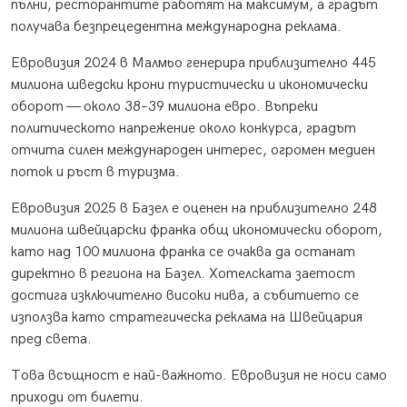
пълни, ресторантите работят на максимум, а градът
получава безпрецедентна международна реклама.
Евровизия 2024 в Малмьо генерира приблизително 445
милиона шведски крони туристически и икономически
оборот — около 38–39 милиона евро. Въпреки
политическото напрежение около конкурса, градът
отчита силен международен интерес, огромен медиен
поток и ръст в туризма.
Евровизия 2025 в Базел е оценен на приблизително 248
милиона швейцарски франка общ икономически оборот,
като над 100 милиона франка се очаква да останат
директно в региона на Базел. Хотелската заетост
достига изключително високи нива, а събитието се
използва като стратегическа реклама на Швейцария
пред света.
Това всъщност е най-важното. Евровизия не носи само
приходи от билети.