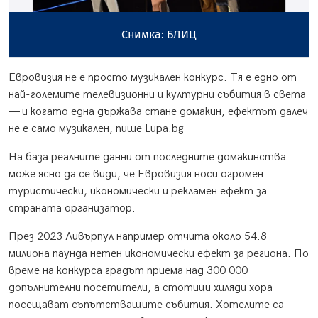
Снимка: БЛИЦ
Евровизия не е просто музикален конкурс. Тя е едно от
най-големите телевизионни и културни събития в света
— и когато една държава стане домакин, ефектът далеч
не е само музикален, пише Lupa.bg
На база реалните данни от последните домакинства
може ясно да се види, че Евровизия носи огромен
туристически, икономически и рекламен ефект за
страната организатор.
През 2023 Ливърпул например отчита около 54.8
милиона паунда нетен икономически ефект за региона. По
време на конкурса градът приема над 300 000
допълнителни посетители, а стотици хиляди хора
посещават съпътстващите събития. Хотелите са