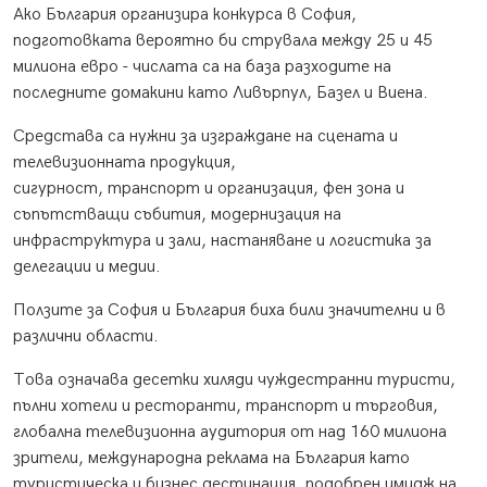
Ако България организира конкурса в София,
подготовката вероятно би струвала между 25 и 45
милиона евро - числата са на база разходите на
последните домакини като Ливърпул, Базел и Виена.
Средстава са нужни за изграждане на сцената и
телевизионната продукция,
сигурност, транспорт и организация, фен зона и
съпътстващи събития, модернизация на
инфраструктура и зали, настаняване и логистика за
делегации и медии.
Ползите за София и България биха били значителни и в
различни области.
Това означава десетки хиляди чуждестранни туристи,
пълни хотели и ресторанти, транспорт и търговия,
глобална телевизионна аудитория от над 160 милиона
зрители, международна реклама на България като
туристическа и бизнес дестинация, подобрен имидж на