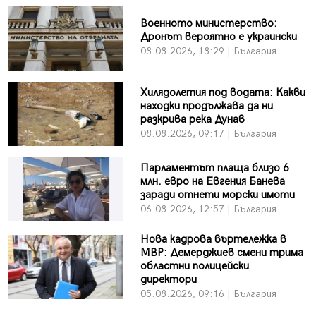
Военното министерство:
Дронът вероятно е украински
08.08.2026, 18:29 | България
Хилядолетия под водата: Какви
находки продължава да ни
разкрива река Дунав
08.08.2026, 09:17 | България
Парламентът плаща близо 6
млн. евро на Евгения Банева
заради отнети морски имоти
06.08.2026, 12:57 | България
Нова кадрова въртележка в
МВР: Демерджиев смени трима
областни полицейски
директори
05.08.2026, 09:16 | България