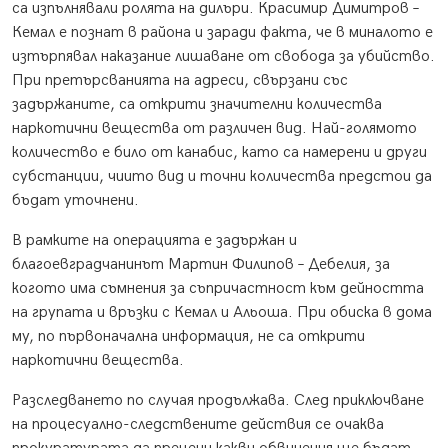
са изпълнявали ролята на дилъри. Красимир Димитров –
Кемал е познат в района и заради факта, че в миналото е
изтърпявал наказание лишаване от свобода за убийство.
При претърсванията на адреси, свързани със
задържаните, са открити значителни количества
наркотични вещества от различен вид. Най-голямото
количество е било от канабис, като са намерени и други
субстанции, чиито вид и точни количества предстои да
бъдат уточнени.
В рамките на операцията е задържан и
благоевградчанинът Мартин Филипов – Дебелия, за
когото има съмнения за съпричастност към дейността
на групата и връзки с Кемал и Альоша. При обиска в дома
му, по първоначална информация, не са открити
наркотични вещества.
Разследването по случая продължава. След приключване
на процесуално-следствените действия се очаква