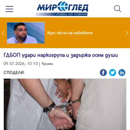
 До 90 часа месечно във фейсбук и инстаграм за непълнолетни
Азис скочи на гейовете
ГДБОП удари наркогрупа и задържа осем души
09.07.2026, 10:10 | Крими
СПОДЕЛИ: