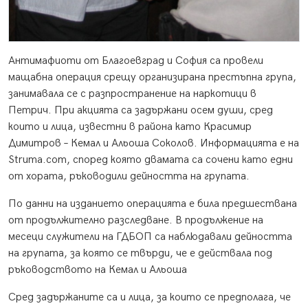
Антимафиоти от Благоевград и София са провели
мащабна операция срещу организирана престъпна група,
занимавала се с разпространение на наркотици в
Петрич. При акцията са задържани осем души, сред
които и лица, известни в района като Красимир
Димитров – Кемал и Альоша Соколов. Информацията е на
Struma.com, според която двамата са сочени като едни
от хората, ръководили дейността на групата.
По данни на изданието операцията е била предшествана
от продължително разследване. В продължение на
месеци служители на ГДБОП са наблюдавали дейността
на групата, за която се твърди, че е действала под
ръководството на Кемал и Альоша
Сред задържаните са и лица, за които се предполага, че