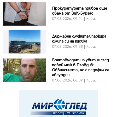
Прокуратурата прибра още
двама от ВиК-Бургас
07.08.2026, 09:51 | Крими
Държавен служител паркира
джипа си на пясъка
07.08.2026, 09:38 | Крими
Братовчедът на убития след
побой мъж в Пловдив:
Обвиненията, че е педофил са
абсурдни
07.08.2026, 08:39 | Крими