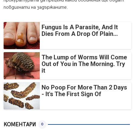
прокуратурата да прецени какви обвинения ще бъдат
повдигнати на задържаните.
Fungus Is A Parasite, And It
Dies From A Drop Of Plain...
The Lump of Worms Will Come
Out of You in The Morning. Try
it
No Poop For More Than 2 Days
- It's The First Sign Of
КОМЕНТАРИ
0