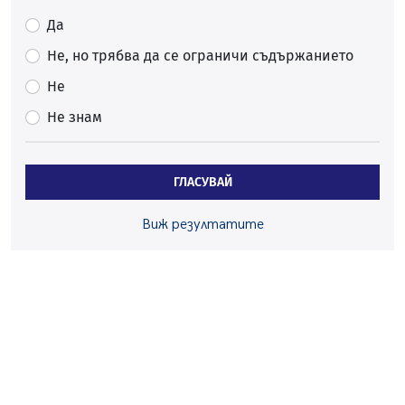
въглищните райони
Да
05.08.2026, 14:57
Не, но трябва да се ограничи съдържанието
Звезди от световна сцена в Перник ще пеят на
Пернишката крепост
Не
05.08.2026, 14:01
Не знам
„Топлофикация Перник“ напредва с дигитализацията
на отчетния процес
05.08.2026, 11:48
ГЛАСУВАЙ
Радев: Работи се усилено за спасяване на средствата
по Плана за справедлив преход за Стара Загора,
Виж резултатите
Кюстендил и Перник
05.08.2026, 11:34
Вече няма чакащи с години за присъединяване към
мрежата на „ВиК“ в Перник
05.08.2026, 11:22
След сигнали: Санкции за шумни младежи и
предупреждения заради тормоз над жена в Перник
05.08.2026, 10:03