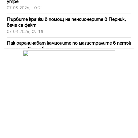
утре
07.08.2026, 10:21
Първите крачки в помощ на пенсионерите в Перник,
вече са факт
07.08.2026, 09:18
Пак ограничават камионите по магистралите в петък
и неделя. Ето обходните маршрути
07.08.2026, 07:55
Ето какво вдъхнови Здравка Евтимова за новата ѝ
книга
07.08.2026, 00:11
Продължава изграждането на нови паркоместа в
Перник
06.08.2026, 11:22
Върви почистване на главен път от квартал „Бела
вода“ до кв. „Църква“
06.08.2026, 10:57