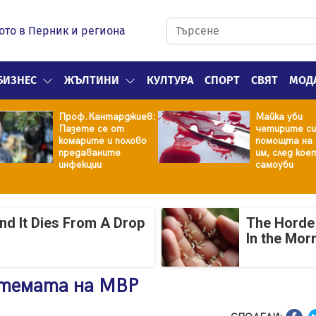
ото в Перник и региона
БИЗНЕС
ЖЪЛТИНИ
КУЛТУРА
СПОРТ
СВЯТ
МОД
Проф.Кантарджиев:
Майка уби
Пазете се от
четирите си
комарите и полово
помощта на 
предаваните
им, след кое
инфекции
самоуби
And It Dies From A Drop
The Horde 
In the Mor
истемата на МВР