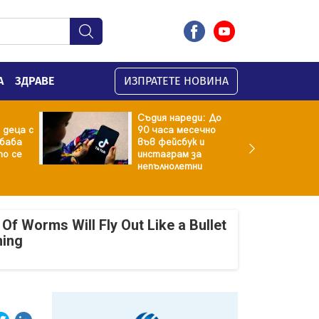
А
ЗДРАВЕ
ИЗПРАТЕТЕ НОВИНА
Съдия нареди: До
 деца с
90 часа месечно
баба
във фейсбук и
то се
инстаграм за
непълнолетни
Of Worms Will Fly Out Like a Bullet
ning