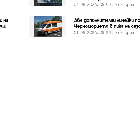
я
04.08.2026, 08:05 | България
и на
Две допълнителни линейки п
уци
Черноморието в пика на сез
я
01.08.2026, 08:28 | България