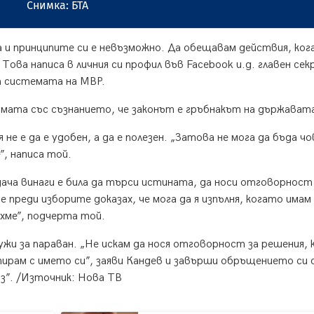
Снимка: БТА
 и принципите си е невъзможно. Да обещавам действия, ког
 Това написа в личния си профил във Facebook и.д. главен се
ка системата на МВР.
рмата със съзнанието, че законът е гръбнакът на държават
не е да е удобен, а да е полезен. „Затова не мога да бъда чо
, написа той.
дача винаги е била да търси истината, да носи отговорност
 преди изборите доказах, че мога да я изпълня, когато имам
ахме”, подчерта той.
жи за параван. „Не искам да нося отговорност за решения,
дпирам с името си”, заяви Кандев и завърши обръщението си 
аз”. /Източник: Нова ТВ