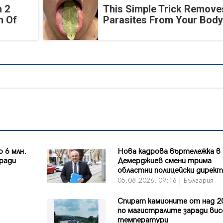
 2
This Simple Trick Removes
n Of
Parasites From Your Body
 6 млн.
Нова кадрова въртележка в
аради
Демерджиев смени трима
областни полицейски дирек
я
05.08.2026, 09:16 | България
Спират камионите от над 2
по магистралите заради ви
температури