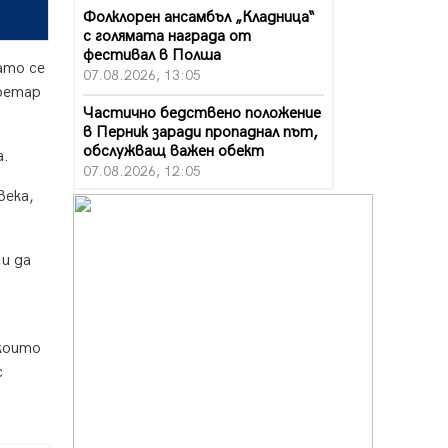
Фолклорен ансамбъл „Кладница“
с голямата награда от
фестивал в Полша
ато се
07.08.2026, 13:05
кретар
Частично бедствено положение
в Перник заради пропаднал път,
обслужващ важен обект
а.
07.08.2026, 12:05
века,
Да отговорим на жегите с филм
под звездите днес и утре
07.08.2026, 10:21
 и да
Първите крачки в помощ на
пенсионерите в Перник, вече са
факт
07.08.2026, 09:18
 които
с
Пак ограничават камионите по
магистралите в петък и неделя.
Ето обходните маршрути
07.08.2026, 07:55