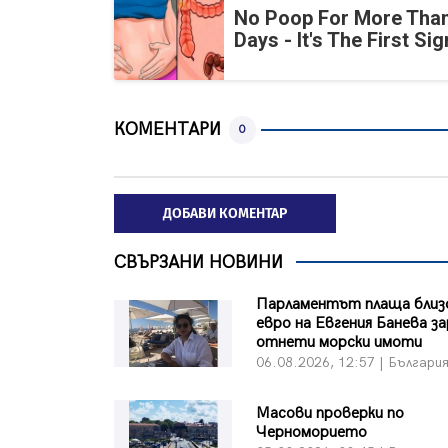
No Poop For More Than
Days - It's The First Sig
КОМЕНТАРИ
0
ДОБАВИ КОМЕНТАР
СВЪРЗАНИ НОВИНИ
Парламентът плаща близо
евро на Евгения Банева з
отнети морски имоти
06.08.2026, 12:57 | Българи
Масови проверки по
Черноморието