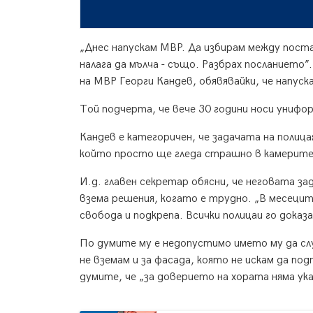
„Днес напускам МВР. Да избирам между поста
налага да мълча - също. Разбрах посланието”.
на МВР Георги Кандев, обявявайки, че напус
Той подчерта, че вече 30 години носи унифо
Кандев е категоричен, че задачата на полицая 
който просто ще гледа страшно в камерите”
И.д. главен секретар обясни, че неговата за
взема решения, когато е трудно. „В месеците
свобода и подкрепа. Всички полицаи го доказ
По думите му е недопустимо името му да слу
не вземам и за фасада, която не искам да по
думите, че „за доверието на хората няма ук