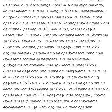
на април, още 2 милиарда и 550 милиона евро разходи,
които чакат плащане, 1 млрд. и 100 млн. неразплатени
общински проекти само за тази година. Освен това
през 2025 г. е изтеглен авансов корпоративен данък от
банките в размер на 363 млн. евро, което оказва
негативно влияние върху приходната част на бюджета
за 2026 г. Още нещо - неблагоприятно въздействие
върху приходите, респективно дефицитът за 2026
година оказва и решението на правителството през
миналата година за разпределяне на междинен
дивидент от държавните дружества през 2025 г.,
внесен на база сто процента от текущата им печалба
към 30 юни 2025 година. По този начин сума в общ
размер на 566 млн. и 700 хиляди евро няма да постъпи
като приход в бюджета за 2026 г., тъй като е авансово
преведена през 2025 г. Чрез тези две операции, които
минават за финансова акробатика, е постигната
фискалната цел за 2025 година, но днес правят