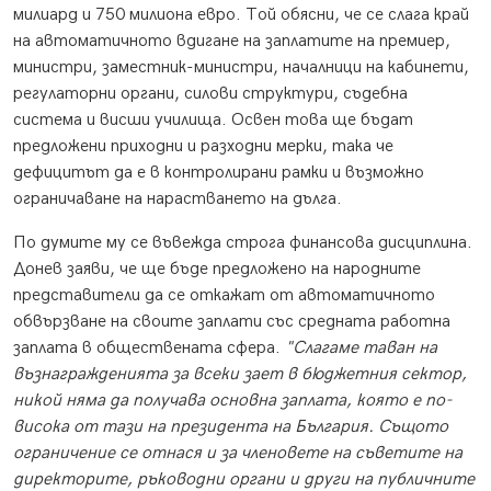
милиард и 750 милиона евро. Той обясни, че се слага край
на автоматичното вдигане на заплатите на премиер,
министри, заместник-министри, началници на кабинети,
регулаторни органи, силови структури, съдебна
система и висши училища. Освен това ще бъдат
предложени приходни и разходни мерки, така че
дефицитът да е в контролирани рамки и възможно
ограничаване на нарастването на дълга.
По думите му се въвежда строга финансова дисциплина.
Донев заяви, че ще бъде предложено на народните
представители да се откажат от автоматичното
обвързване на своите заплати със средната работна
заплата в обществената сфера.
"Слагаме таван на
възнагражденията за всеки зает в бюджетния сектор,
никой няма да получава основна заплата, която е по-
висока от тази на президента на България. Същото
ограничение се отнася и за членовете на съветите на
директорите, ръководни органи и други на публичните