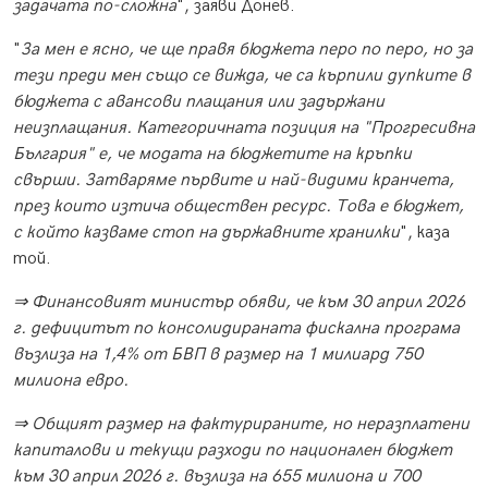
задачата по-сложна
", заяви Донев.
"
За мен е ясно, че ще правя бюджета перо по перо, но за
тези преди мен също се вижда, че са кърпили дупките в
бюджета с авансови плащания или задържани
неизплащания. Категоричната позиция на "Прогресивна
България" е, че модата на бюджетите на кръпки
свърши. Затваряме първите и най-видими кранчета,
през които изтича обществен ресурс. Това е бюджет,
с който казваме стоп на държавните хранилки
", каза
той.
⇒ Финансовият министър обяви, че към 30 април 2026
г. дефицитът по консолидираната фискална програма
възлиза на 1,4% от БВП в размер на 1 милиард 750
милиона евро.
⇒ Общият размер на фактурираните, но неразплатени
капиталови и текущи разходи по национален бюджет
към 30 април 2026 г. възлиза на 655 милиона и 700