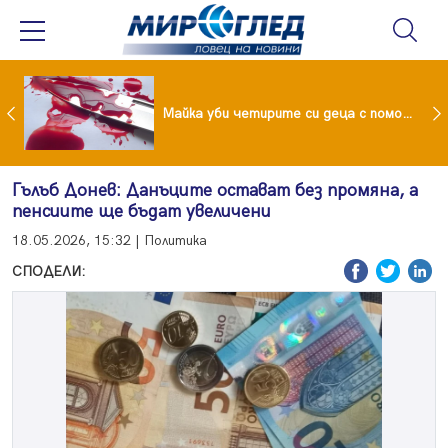
Проф.Кантарджиев: Пазете се от комарите и полово предаваните инфекции
Майка уби четирите си деца с помощта на баба им, след което се самоуби
Гълъб Донев: Данъците остават без промяна, а
пенсиите ще бъдат увеличени
18.05.2026, 15:32 | Политика
СПОДЕЛИ: