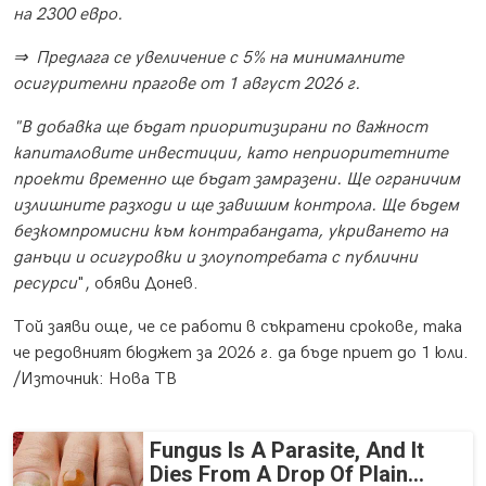
на 2300 евро.
⇒ Предлага се увеличение с 5% на минималните
осигурителни прагове от 1 август 2026 г.
"В добавка ще бъдат приоритизирани по важност
капиталовите инвестиции, като неприоритетните
проекти временно ще бъдат замразени. Ще ограничим
излишните разходи и ще завишим контрола. Ще бъдем
безкомпромисни към контрабандата, укриването на
данъци и осигуровки и злоупотребата с публични
ресурси
", обяви Донев.
Той заяви още, че се работи в съкратени срокове, така
че редовният бюджет за 2026 г. да бъде приет до 1 юли.
/Източник: Нова ТВ
Fungus Is A Parasite, And It
Dies From A Drop Of Plain...