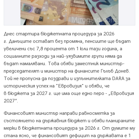
Днес стартира бюджетната процедура за 2026
г. Данъците остават без промяна, пенсиите ще бъдат
увеличени със 7,8 процента от 1 юли тази година, а
социалните разходи за най-уязвимите групи няма да
бъдат намалявани. Това обяви заместник министър-
председателят и министър на финансите Гълъб Донев.
Той не пропусна да поздрави и изпълнителката DARA за
историческия успех на "Евровизия" и обяви, че
в бюджета за 2027 г. ще има още едно перо - „Евровизия
2027”.
Финансовият министър направи равносметка за
състоянието на държавния бюджет и обяви планираните
мерки в бюджетната процедура за 2026 г. От думите му
стана ясно, че финансовият дефицит на държавата е 1