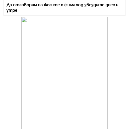
Да отговорим на жегите с филм под звездите днес и
утре
07.08.2026, 10:21
Първите крачки в помощ на пенсионерите в Перник,
вече са факт
07.08.2026, 09:18
Пак ограничават камионите по магистралите в петък
и неделя. Ето обходните маршрути
07.08.2026, 07:55
Ето какво вдъхнови Здравка Евтимова за новата ѝ
книга
07.08.2026, 00:11
Продължава изграждането на нови паркоместа в
Перник
06.08.2026, 11:22
Върви почистване на главен път от квартал „Бела
вода“ до кв. „Църква“
06.08.2026, 10:57