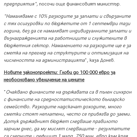
предприятия",
посочи още финансовият министър.
"Намаляваме с 10% разходите за заплати и свързаните
с тях осигуровки по бюджетите от 1 септември тази
година, без да се намаляват индивидуалните заплати и
възнагражденията на работниците и служителите в
бюджетния сектор. Намалението на разходите ще е за
сметка на преглед на структурите и оптимизация на
числеността на администрацията
", каза Донев.
Новите законопроекти: Глоби до 100 000 евро за
необосновано увеличение на цените
"
Очаквано финансите на държавата са в пълен синхрон
с финансите на средностатистическото българско
семейство. Разходите надскачат доходите, много
сметки стоят неплатени, често се прибягва до заеми.
Дотук държавният бюджет следваше правилото
харчим днес, да му мислят следващите - резултатите
са следните - дефицит 1 млрд. 750 млн. евро към края