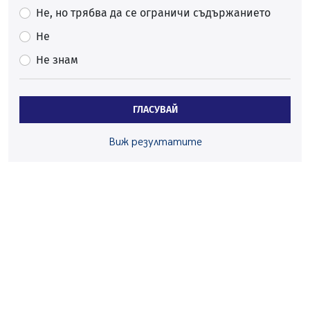
Ето какви забавления ще има през август в Перник
Не, но трябва да се ограничи съдържанието
06.08.2026, 00:48
Не
Пернишки експерт за фишинг измамите:
Не знам
Проверявайте съмнителните линкове в bezopasno.net
05.08.2026, 15:42
На 95 години почина Лиляна Десова
ГЛАСУВАЙ
05.08.2026, 15:18
Радев: Работи се активно за запазването на
Виж резултатите
средствата по Плана за справедлив преход за
въглищните райони
05.08.2026, 14:57
Звезди от световна сцена в Перник ще пеят на
Пернишката крепост
05.08.2026, 14:01