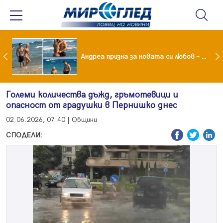
Драма вместо щастие: Звезда от "Татковци" е в болница с високорискова бременност
Андреа призна за новата си любов – руснакът Игор
Големи количества дъжд, гръмотевици и
опасност от градушки в Пернишко днес
02.06.2026, 07:40 | Общини
СПОДЕЛИ: