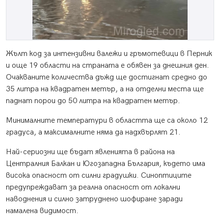
Жълт код за интензивни валежи и гръмотевици в Перник
и още 19 области на страната е обявен за днешния ден.
Очакваните количества дъжд ще достигнат средно до
35 литра на квадратен метър, а на отделни места ще
паднат порои до 50 литра на квадратен метър.
Минималните температури в областта ще са около 12
градуса, а максималните няма да надхвърлят 21.
Най-сериозни ще бъдат явленията в района на
Централния Балкан и Югозападна България, където има
висока опасност от силни градушки. Синоптиците
предупреждават за реална опасност от локални
наводнения и силно затруднено шофиране заради
намалена видимост.