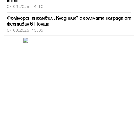
етап
07.08.2026, 14:10
Фолклорен ансамбъл „Кладница“ с голямата награда от
фестивал в Полша
07.08.2026, 13:05
Частично бедствено положение в Перник заради
пропаднал път, обслужващ важен обект
07.08.2026, 12:05
Да отговорим на жегите с филм под звездите днес и
утре
07.08.2026, 10:21
Първите крачки в помощ на пенсионерите в Перник,
вече са факт
07.08.2026, 09:18
Пак ограничават камионите по магистралите в петък
и неделя. Ето обходните маршрути
07.08.2026, 07:55
Ето какво вдъхнови Здравка Евтимова за новата ѝ