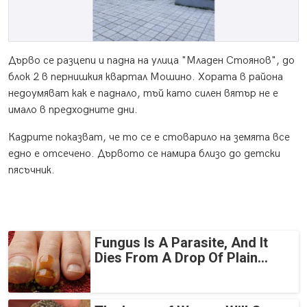
Дърво се разцепи и падна на улица "Младен Стоянов", до
блок 2 в пернишкия квартал Мошино. Хората в района
недоумяват как е паднало, тъй като силен вятър не е
имало в предходните дни.
Кадрите показват, че то се е стоварило на земята все
едно е отсечено. Дървото се намира близо до детски
пясъчник.
Fungus Is A Parasite, And It
Dies From A Drop Of Plain...