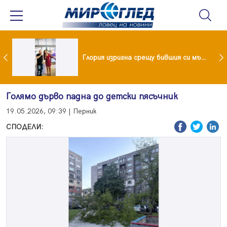
 и майка си построиха къща от 8000 стъклени бутилки
Глория изригна срещу бившия си мъж: Беше със 120-килограмова жена! Искаше бърза печалба...
Голямо дърво падна до детски пясъчник
19.05.2026, 09:39 | Перник
СПОДЕЛИ: