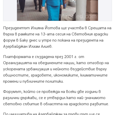
Президентът Илияна Йотова ще участва в Срещата на
върха в рамките на 13-ата сесия на Световния градски
форум в Баку днес и утре по покана на президента на
Азербайджан Илхам Алиев.
Платформата е създадена през 2001 г. от
Организацията на обединените нации, като отговор на
ускорената урбанизация и нейното въздействие върху
общностите, градовете, икономиките, климатичните
промени и публичните политики.
Форумът, който се провежда на всеки две години в
различни държави, се е утвърдил като най-значимото
световно събитие в областта на градското развитие.
По инициатива на Азербайджан за първи път ще се