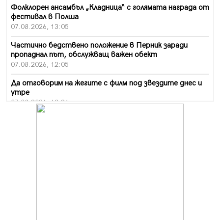
Фолклорен ансамбъл „Кладница“ с голямата награда от
фестивал в Полша
07.08.2026, 13:05
Частично бедствено положение в Перник заради
пропаднал път, обслужващ важен обект
07.08.2026, 12:05
Да отговорим на жегите с филм под звездите днес и
утре
07.08.2026, 10:21
Първите крачки в помощ на пенсионерите в Перник,
вече са факт
07.08.2026, 09:18
Пак ограничават камионите по магистралите в петък
и неделя. Ето обходните маршрути
07.08.2026, 07:55
Ето какво вдъхнови Здравка Евтимова за новата ѝ
книга
07.08.2026, 00:11