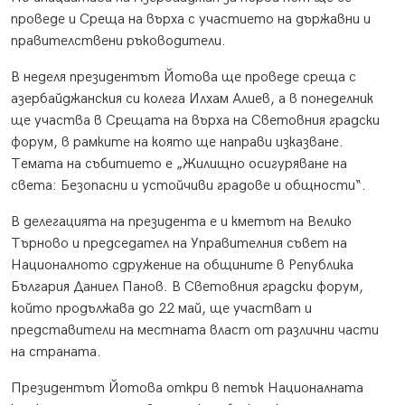
проведе и Среща на върха с участието на държавни и
правителствени ръководители.
В неделя президентът Йотова ще проведе среща с
азербайджанския си колега Илхам Алиев, а в понеделник
ще участва в Срещата на върха на Световния градски
форум, в рамките на която ще направи изказване.
Темата на събитието е „Жилищно осигуряване на
света: Безопасни и устойчиви градове и общности“.
В делегацията на президента е и кметът на Велико
Търново и председател на Управителния съвет на
Националното сдружение на общините в Република
България Даниел Панов. В Световния градски форум,
който продължава до 22 май, ще участват и
представители на местната власт от различни части
на страната.
Президентът Йотова откри в петък Националната