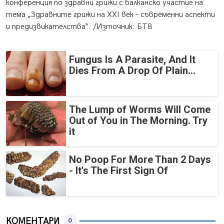
конференция по здравни грижи с балканско участие на
тема „Здравните грижи на XXI век – съвременни аспекти
и предизвикателства“. /Източник: БТВ
Fungus Is A Parasite, And It
Dies From A Drop Of Plain...
The Lump of Worms Will Come
Out of You in The Morning. Try
it
No Poop For More Than 2 Days
- It's The First Sign Of
КОМЕНТАРИ
0