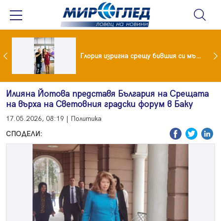
 и майка си построиха къща от 8000 стъклени бутилки
Глория изригна срещу бившия си мъж: Беше със 120-килограмова жена! Искаше бърза печалба...
Илияна Йотова представя България на Срещата
на върха на Световния градски форум в Баку
17.05.2026, 08:19 | Политика
СПОДЕЛИ: