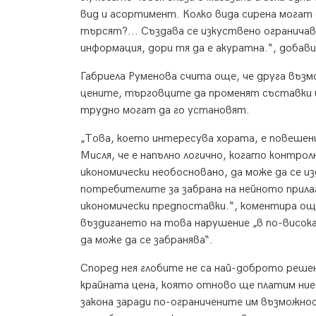
вид и асортимент. Колко вида сирена могат 
търсят?... Създава се изкуствено огранича
информация, дори тя да е акуратна.“, добави
Габриела Руменова счита още, че друга възмо
цените, търговците да променят съставки и
трудно могат да го установят.
„Това, което интересува хората, е повешени
Мисля, че е напълно логично, когато контрол
икономически необосновано, да може да се и
потребителите за забрана на нейното прилаг
икономически предпоставки.“, коментира ощ
въздигането на това нарушение „в по-висока
да може да се забранява“.
Според нея глобите не са най-доброто решен
крайната цена, която отново ще платим ни
закона заради по-ограничените им възможнос