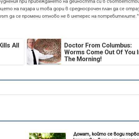
руднения при привеждането на дейността си в съответстви
лицето на пазара и това дори в средносрочен план да се отра
рът да се промени отново не в интерес на потребителите.“,
lls All
Doctor From Columbus:
Worms Come Out Of You I
The Morning!
Домат, който се води първ