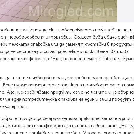
превенция на икономически необоснованото повишаване на ц
 от недобросъвестни търговци. Съществува обаче риск ня
бителската опаковка или да заменят съставки в продукти 
ли да не се стига до силно забележимо поскъпване. За това
а онлайн платформата “Ние, потребителите” Габриела Руме
ата за цените е чувствителна, потребителите да обръщат
. Вече имаме примери от практиката производители да нам
те. Ако ние сравняваме продукти само по цените и не обърн
вяме една потребителска опаковка на един и същи продукт 
ие експертът.
 добри, е трудно да се аргументира практическата полза от
а“, както и от платформата за цените на веригите. „Не см
а бучка сирене, кашкавал и един колбас. Много са продуктите