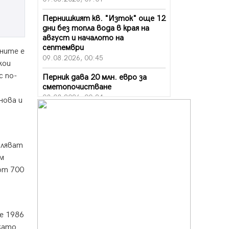
Пернишкият кв. "Изток" още 12
дни без топла вода в края на
август и началото на
септември
ените е
09.08.2026, 00:45
кои
с по-
Перник дава 20 млн. евро за
сметопочистване
08.08.2026, 00:24
нова и
Феновете на "Миньор"
превземат Разлог
07.08.2026, 14:52
аляват
Ремонтът на ул. "Ален мак" в
ем
Перник е в заключителен етап
от 700
07.08.2026, 14:10
Фолклорен ансамбъл „Кладница“
с голямата награда от
фестивал в Полша
е 1986
07.08.2026, 13:05
 като