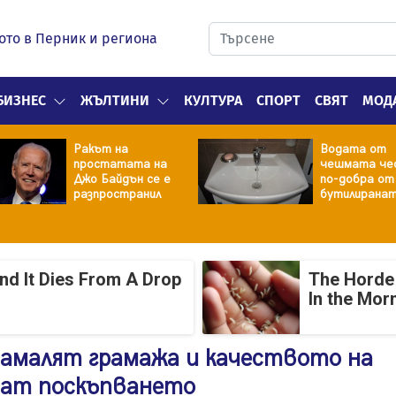
ото в Перник и региона
БИЗНЕС
ЖЪЛТИНИ
КУЛТУРА
СПОРТ
СВЯТ
МОД
Ракът на
Водата от
простатата на
чешмата че
Джо Байдън се е
по-добра от
разпространил
бутилирана
And It Dies From A Drop
The Horde 
In the Mor
намалят грамажа и качеството на
чат поскъпването