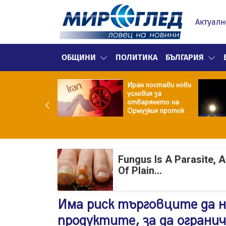
Актуалн
ОБЩИНИ
ПОЛИТИКА
БЪЛГАРИЯ
 кетогенната
Иран постави нови
та се отразява
условия за
якои психични
отварянето на
стройства
Ормузкия проток
Fungus Is A Parasite, 
Of Plain...
Има риск търговците да 
продуктите, за да ограни