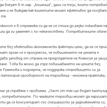
да влязат в т.нар. „кошница“, дали са тези, които потреб
ване и не виждам как клиентите могат ефективно да ползват
 тя.
жност е в стремежа си да не се стига до рязко покачване н
ли да ги заменят с по-некачествени. Потребителите обаче
те без обективни икономически фактори цени, да не се при
ният орган се е произнесъл, че повишението на цената е
здава заповед от страна на председателя на Комисия за защ
ане. Това би могло да спре повишаването на цените без
е Руменова и подчерта, че поддържа становището си за
 категория орговорност на търговеца – нелоялна практика,
ие за справяне с проблема. „Част от тях ще бъдат калтули
е, потребителите. По-малките търговци могат да нарушат
ти да се консултират със специалисти за задълженията си,