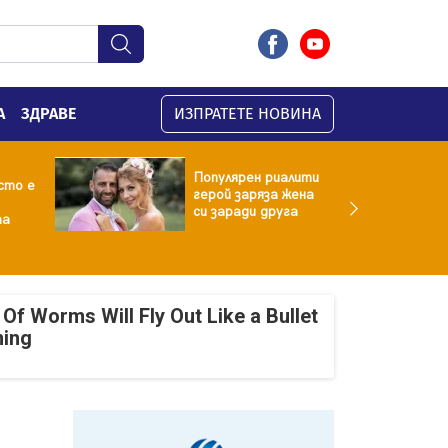
А
ЗДРАВЕ
ИЗПРАТЕТЕ НОВИНА
Популярен риалити
сто е
герой заряза жена
си заради друга
та
Of Worms Will Fly Out Like a Bullet
ning