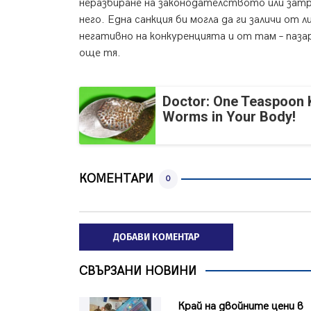
неразбиране на законодателството или зат
него. Една санкция би могла да ги заличи от 
негативно на конкуренцията и от там – паза
още тя.
Doctor: One Teaspoon Ki
Worms in Your Body!
КОМЕНТАРИ
0
ДОБАВИ КОМЕНТАР
СВЪРЗАНИ НОВИНИ
Край на двойните цени в