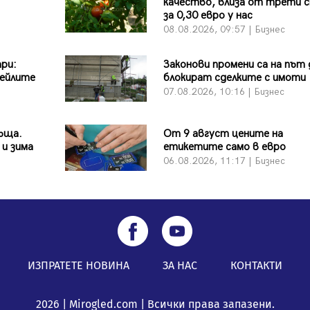
качество, влиза от трети 
за 0,30 евро у нас
08.08.2026, 09:57 | Бизнес
ари:
Законови промени са на път 
ейлите
блокират сделките с имоти
07.08.2026, 10:16 | Бизнес
ъща.
От 9 август цените на
 и зима
етикетите само в евро
06.08.2026, 11:17 | Бизнес
ИЗПРАТЕТЕ НОВИНА
ЗА НАС
КОНТАКТИ
2026 | Mirogled.com | Всички права запазени.