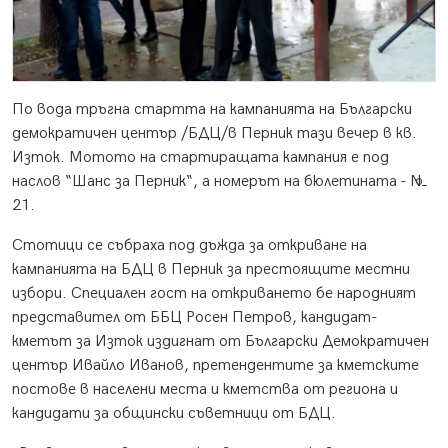
По вода тръгна стартта на кампанията на Български
демократичен център /БДЦ/в Перник тази вечер в кв.
Изток. Мотото на стартиращата кампания е под
наслов “Шанс за Перник“, а номерът на бюлетината - №
21.
Стотици се събраха под дъжда за откриване на
кампанията на БДЦ в Перник за престоящите местни
избори. Специален гост на откриването бе народният
представител от ББЦ Росен Петров, кандидат-
кметът за Изток издигнат от Български Демократичен
център Ивайло Иванов, претендентите за кметските
постове в населени места и кметства от региона и
кандидати за общински съветници от БДЦ.