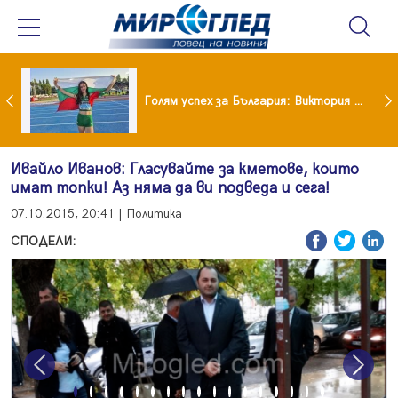
Когато всичко те дразни: тези трикове променят настроението за минути
Голям успех за България: Виктория Ангелова грабна световна титла в тройния скок
Ивайло Иванов: Гласувайте за кметове, които
имат топки! Аз няма да ви подведа и сега!
07.10.2015, 20:41 | Политика
СПОДЕЛИ:
Previous
Next