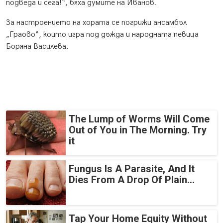
подведа и сега!“, бяха думите на Иванов.
За настроението на хората се погрижи ансамбъл
„Граово“, които игра под дъжда и народната певица
Боряна Василева.
The Lump of Worms Will Come
Out of You in The Morning. Try
it
Fungus Is A Parasite, And It
Dies From A Drop Of Plain...
Tap Your Home Equity Without