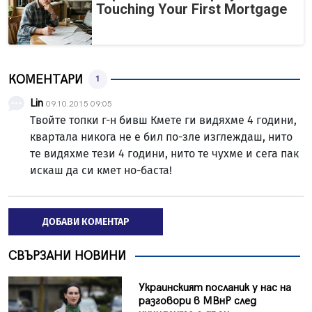
Touching Your First Mortgage
КОМЕНТАРИ
1
Lin
09.10.2015 09:05
Твойте топки г-н бивш Кмете ги видяхме 4 години,
квартала никога не е бил по-зле изглеждаш, нито
те видяхме тези 4 години, нито те чухме и сега пак
искаш да си кмет но-баста!
ДОБАВИ КОМЕНТАР
СВЪРЗАНИ НОВИНИ
Украинският посланик у нас на
разговори в МВнР след