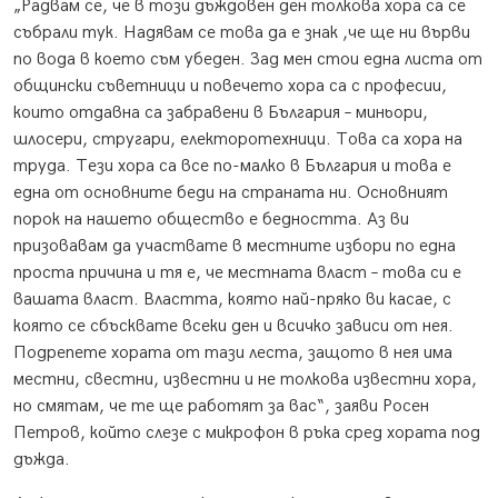
„Радвам се, че в този дъждовен ден толкова хора са се
събрали тук. Надявам се това да е знак ,че ще ни върви
по вода в което съм убеден. Зад мен стои една листа от
общински съветници и повечето хора са с професии,
които отдавна са забравени в България – миньори,
шлосери, стругари, електоротехници. Това са хора на
труда. Тези хора са все по-малко в България и това е
една от основните беди на страната ни. Основният
порок на нашето общество е бедността. Аз ви
призовавам да участвате в местните избори по една
проста причина и тя е, че местната власт – това си е
вашата власт. Властта, която най-пряко ви касае, с
която се сбъсквате всеки ден и всичко зависи от нея.
Подрепете хората от тази леста, защото в нея има
местни, свестни, известни и не толкова известни хора,
но смятам, че те ще работят за вас“, заяви Росен
Петров, който слезе с микрофон в ръка сред хората под
дъжда.