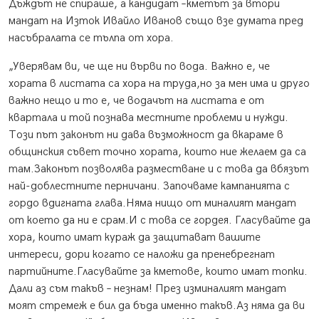
Дъждът не спираше, а кандидат –кметът за втори
мандат на Изток Ивайло Иванов също взе думата пред
насъбралата се тълпа от хора.
„Уверявам ви, че ще ни върви по вода. Важно е, че
хората в листата са хора на труда,но за мен има и друго
важно нещо и то е, че водачът на листата е от
квартала и той познава местните проблеми и нужди.
Този път законът ни дава възможност да вкараме в
общинския съвет точно хората, които ние желаем да са
там.Законът позволява разместване и с това да вбязът
най-доблестните перничани. Започваме кампанията с
гордо вдигната глава.Няма нищо от миналият мандат
от което да ни е срам.И с това се гордея. Гласувайте да
хора, които имат кураж да защитават вашите
интереси, дори когато се наложи да пренебрегнат
партийните.Гласувайте за кметове, които имат топки.
Дали аз съм такъв – незнам! През изминалият мандат
моят стремеж е бил да бъда именно такъв.Аз няма да ви