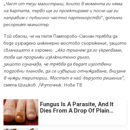
„
Част от тези магистрали, които в момента ги няма
на картата, първо ще ги проектираме и после ще ги
направим с публично-частно партньорство
”, допълни
ресорният министър.
Той обясни, че на пътя Пампорово-Смолян трябва да
бъде изградено инженерно мостово съоръжение, защото
свлачището е огромно. „
Ако тръгнем да го укрепваме,
това ще продължи изключително дълго,
защото означава, че трябва да бъдат изготвени
подробни планове, да се извърши отчуждаване, влизане
в чужди територии. Мостът е най-бързото решение”
,
смята Шишков. /Източник: Нова ТВ
Fungus Is A Parasite, And It
Dies From A Drop Of Plain...