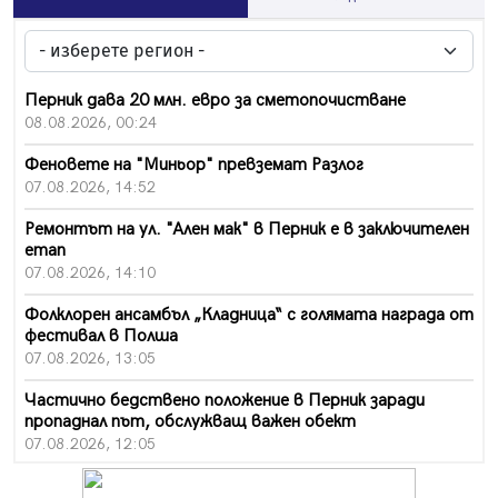
Перник дава 20 млн. евро за сметопочистване
08.08.2026, 00:24
Феновете на "Миньор" превземат Разлог
07.08.2026, 14:52
Ремонтът на ул. "Ален мак" в Перник е в заключителен
етап
07.08.2026, 14:10
Фолклорен ансамбъл „Кладница“ с голямата награда от
фестивал в Полша
07.08.2026, 13:05
Частично бедствено положение в Перник заради
пропаднал път, обслужващ важен обект
07.08.2026, 12:05
Да отговорим на жегите с филм под звездите днес и