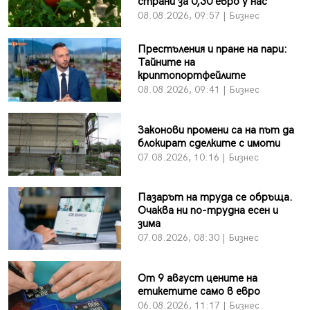
страни за 0,30 евро у нас
08.08.2026, 09:57 | Бизнес
Престъления и пране на пари:
Тайните на
криптопортфейлите
08.08.2026, 09:41 | Бизнес
Законови промени са на път да
блокират сделките с имоти
07.08.2026, 10:16 | Бизнес
Пазарът на труда се обръща.
Очаква ни по-трудна есен и
зима
07.08.2026, 08:30 | Бизнес
От 9 август цените на
етикетите само в евро
06.08.2026, 11:17 | Бизнес