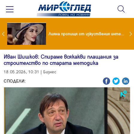
Популярен риалити герой заряза жена си заради друга
Лияна пропищя от изкуствения интелект
Иван Шишков: Спираме всякакви плащания за
строителство по старата методика
18.05.2026, 10:31 | Бизнес
СПОДЕЛИ: