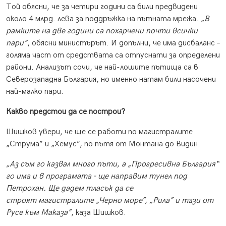
Той обясни, че за четири години са били предвидени
около 4 млрд. лева за поддръжка на пътната мрежа. „
В
рамките на две години са похарчени почти всички
пари”
, обясни министърът. И допълни, че има дисбаланс –
голяма част от средствата са отпуснати за определени
райони. Анализът сочи, че най-лошите пътища са в
Северозападна България, но именно натам били насочени
най-малко пари.
Какво предстои да се построи?
Шишков увери, че ще се работи по магистралите
„Струма” и „Хемус”, по пътя от Монтана до Видин.
„Аз съм го казвал много пъти, а „Прогресивна България“
го има и в програмата - ще направим тунел под
Петрохан. Ще дадем тласък да се
строят магистралите „Черно море”, „Рила” и тази от
Русе към Маказа”
, каза Шишков.