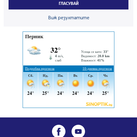
ГЛАСУВАЙ
въглищните райони
05.08.2026, 14:57
Виж резултатите
Звезди от световна сцена в Перник ще пеят на
Пернишката крепост
05.08.2026, 14:01
„Топлофикация Перник“ напредва с дигитализацията
на отчетния процес
05.08.2026, 11:48