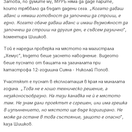
Затова, по думите му, МРРБ няма да даде парите,
които трябвало да бъдат дадени сега. „
Когато даваш
аванс и нямаш готовност да започнеш да строиш, е
едно. Когато обаче даваш аванс и имаш възможност да
започнеш да строиш на другия ден, е съвсем различно
”,
коментира Шишков.
Той е наредил проверка на мястото на магистрала
„Хемус”, където беше заснето наводнение. Видеото
беше пуснато от бащата на загиналата при
катастрофа 12-годишна Сияна - Николай Попов.
Участъкът е пуснат в експлоатация в края на миналата
година. „
Това не е лошо техническо решение, а
незаконосъобразно. На тази канавка не ѝ е мястото
там. Не знам дали проектът е сгрешен, или има грешка
в изпълнението, но мястото ще бъде коригирано. Не
може да остане в това състояние, защото е опасно
”,
каза Шишков.