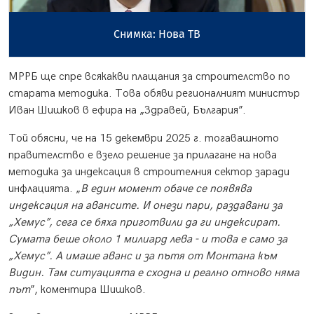
Снимка: Нова ТВ
МРРБ ще спре всякакви плащания за строителство по
старата методика. Това обяви регионалният министър
Иван Шишков в ефира на „Здравей, България”.
Той обясни, че на 15 декември 2025 г. тогавашното
правителство е взело решение за прилагане на нова
методика за индексация в строителния сектор заради
инфлацията. „
В един момент обаче се появява
индексация на авансите. И онези пари, раздавани за
„Хемус”, сега се бяха приготвили да ги индексират.
Сумата беше около 1 милиард лева - и това е само за
„Хемус”. А имаше аванс и за пътя от Монтана към
Видин. Там ситуацията е сходна и реално отново няма
път
”, коментира Шишков.