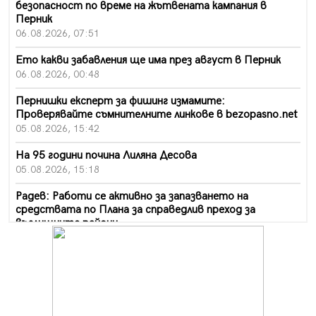
безопасност по време на жътвената кампания в
Перник
06.08.2026, 07:51
Ето какви забавления ще има през август в Перник
06.08.2026, 00:48
Пернишки експерт за фишинг измамите:
Проверявайте съмнителните линкове в bezopasno.net
05.08.2026, 15:42
На 95 години почина Лиляна Десова
05.08.2026, 15:18
Радев: Работи се активно за запазването на
средствата по Плана за справедлив преход за
въглищните райони
05.08.2026, 14:57
Звезди от световна сцена в Перник ще пеят на
Пернишката крепост
05.08.2026, 14:01