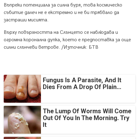
Въпреки потенциала за силна буря, това космическо
събитие далеч не е екстремно и не би трябвало да
застраши мисията.
Върху повърхността на Слънцето се наблюдава и
огромна коронална дупка, което е предпоставка за още
силни слънчеви ветрове. /Източник: БТВ
Fungus Is A Parasite, And It
Dies From A Drop Of Plain...
The Lump Of Worms Will Come
Out Of You In The Morning. Try
It