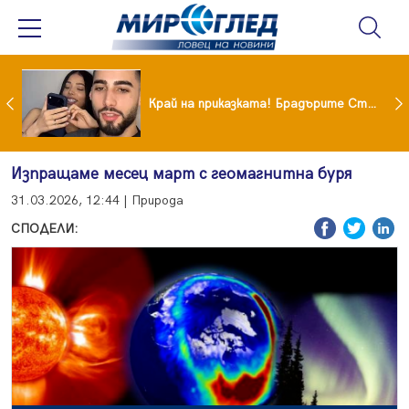
Коцето удари джакпота! Държавата му плаща 95 000 евро
Край на приказката! Брадърите Стефан и Сияна се разделиха с гръм и трясък
Изпращаме месец март с геомагнитна буря
31.03.2026, 12:44 | Природа
СПОДЕЛИ: