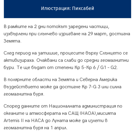
Илюстрация: Пиксабей
В рамките на 2 дни потокът заредени частици,
изхвърлени при слънчево изригване на 29 март, достигна
Земята.
След период на затишие, процесите върху Слънцето се
активизираха. Очаквани са слаби до средни геомагнитни
бури. Те ще бъдат от степени Кр 5-Кр 6 / G1 – G2.
В полярните области на Земята и Северна Америка
въздействието може да достигне Кр 7-G 3 или силна
геомагнитна буря.
Според данните от Националната администрация по
океаните и атмосферата на САЩ (НАОА),мисията
Artemis II на НАСА до Луната може да излети в
геомагнитна буря на 1 април.