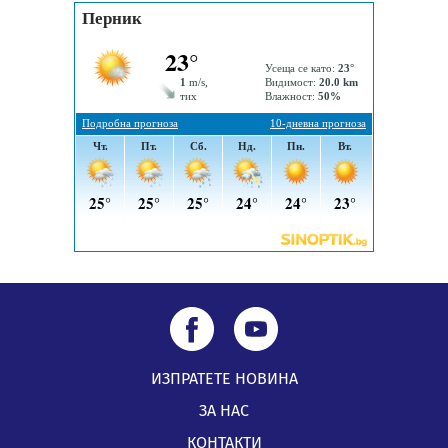
тръгват от понеделник
04.08.2026, 14:24
56-годишен е загиналият водач на камион, паднал от
мост на "Струма"
04.08.2026, 12:08
Най-чаканият ремонт в Перник започва този петък
04.08.2026, 09:11
ИЗПРАТЕТЕ НОВИНА
ЗА НАС
КОНТАКТИ