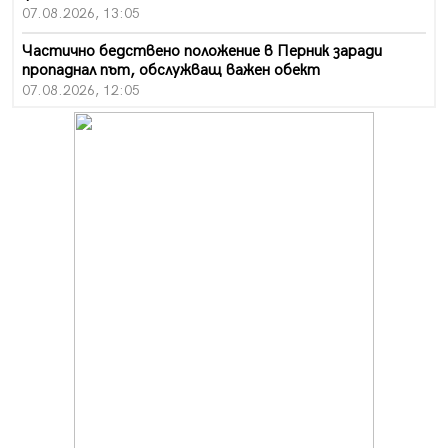
07.08.2026, 13:05
Частично бедствено положение в Перник заради
пропаднал път, обслужващ важен обект
07.08.2026, 12:05
Да отговорим на жегите с филм под звездите днес и
утре
07.08.2026, 10:21
Първите крачки в помощ на пенсионерите в Перник,
вече са факт
07.08.2026, 09:18
Пак ограничават камионите по магистралите в петък
и неделя. Ето обходните маршрути
07.08.2026, 07:55
Ето какво вдъхнови Здравка Евтимова за новата ѝ
книга
07.08.2026, 00:11
Продължава изграждането на нови паркоместа в