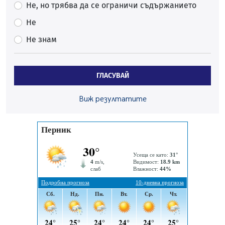
Проверявайте съмнителните линкове в bezopasno.net
Не, но трябва да се ограничи съдържанието
05.08.2026, 15:42
Не
На 95 години почина Лиляна Десова
Не знам
05.08.2026, 15:18
Радев: Работи се активно за запазването на
средствата по Плана за справедлив преход за
ГЛАСУВАЙ
въглищните райони
05.08.2026, 14:57
Виж резултатите
Звезди от световна сцена в Перник ще пеят на
Пернишката крепост
05.08.2026, 14:01
„Топлофикация Перник“ напредва с дигитализацията
на отчетния процес
05.08.2026, 11:48