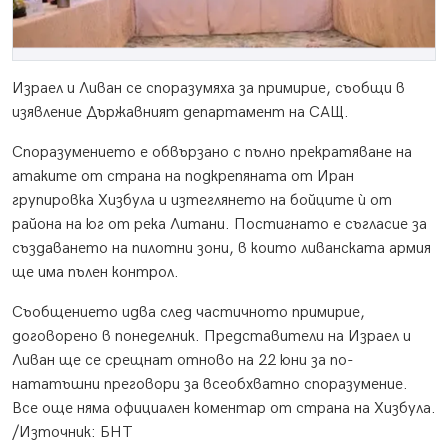
Израел и Ливан се споразумяха за примирие, съобщи в
изявление Държавният департамент на САЩ.
Споразумението е обвързано с пълно прекратяване на
атаките от страна на подкрепяната от Иран
групировка Хизбула и изтеглянето на бойците ѝ от
района на юг от река Литани. Постигнато е съгласие за
създаването на пилотни зони, в които ливанската армия
ще има пълен контрол.
Съобщението идва след частичното примирие,
договорено в понеделник. Представители на Израел и
Ливан ще се срещнат отново на 22 юни за по-
нататъшни преговори за всеобхватно споразумение.
Все още няма официален коментар от страна на Хизбула.
/Източник: БНТ