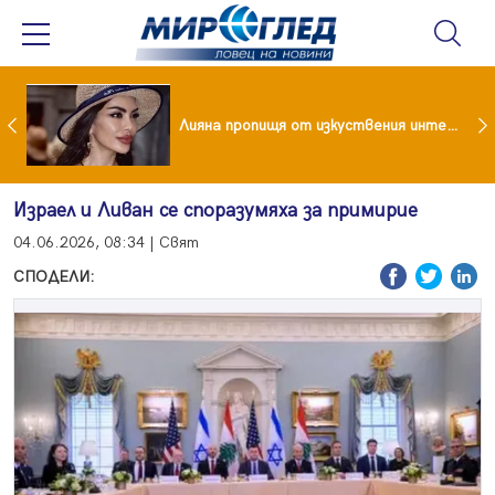
Популярен риалити герой заряза жена си заради друга
Лияна пропищя от изкуствения интелект
Израел и Ливан се споразумяха за примирие
04.06.2026, 08:34 | Свят
СПОДЕЛИ: