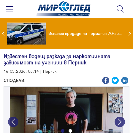
Нови пътни такси в Румъния от 31 август: Колко ще плащат камионите и колите
Испания предаде на Германия 70-годишен заподозрян за банков обир
Известен водещ разказа за наркотичната
зависимост на ученици в Перник
16.05.2026, 08:14 | Перник
СПОДЕЛИ:
Previous
Next