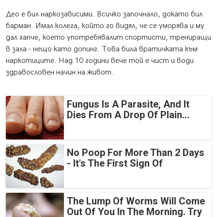
Део е бил наркозависими. Всичко започнало, докато бил
барман. Имал колега, който го видял, че се уморява и му
дал хапче, което употребявалит спортисти, трениращи
в зала - нещо като допинг. Това била вратичката към
наркотиците. Над 10 години вече той е чист и води
здравословен начин на живот.
Fungus Is A Parasite, And It
Dies From A Drop Of Plain...
No Poop For More Than 2 Days
- It's The First Sign Of
The Lump Of Worms Will Come
Out Of You In The Morning. Try