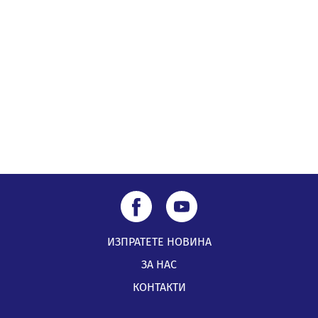
Радев: Работи се усилено за спасяване на средствата
по Плана за справедлив преход за Стара Загора,
Кюстендил и Перник
05.08.2026, 11:34
ИЗПРАТЕТЕ НОВИНА
ЗА НАС
КОНТАКТИ