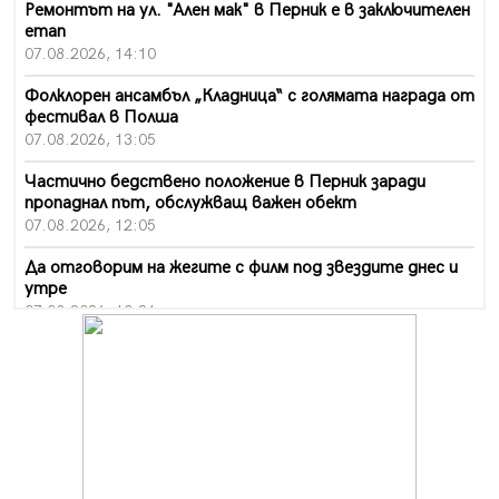
Ремонтът на ул. "Ален мак" в Перник е в заключителен
етап
07.08.2026, 14:10
Фолклорен ансамбъл „Кладница“ с голямата награда от
фестивал в Полша
07.08.2026, 13:05
Частично бедствено положение в Перник заради
пропаднал път, обслужващ важен обект
07.08.2026, 12:05
Да отговорим на жегите с филм под звездите днес и
утре
07.08.2026, 10:21
Първите крачки в помощ на пенсионерите в Перник,
вече са факт
07.08.2026, 09:18
Пак ограничават камионите по магистралите в петък
и неделя. Ето обходните маршрути
07.08.2026, 07:55