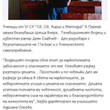
Ученици от VІ СУ "Св. Св. Кирил и Методий" в Перник
имаха вълнуваща среща вчера. Телевизионният водещ и
известен рапър Деян Славчев - Део разговаря с
възпитаниците на 11а клас и с Ученическото
самоуправление.
"Водещият сподели своя опит за наркотичната
зависимост и спасението от нея. Неговият разказ
разтърси децата... Простичко и по човешки Део им
разказа за ужаса в света на наркотиците, за
невероятните усилия и цената на спасението. Децата
усетиха топлата му човечност, душевната чистота,
невероятната сила на характера му и благородството
на личността му", казва директорът на училището
Адриана Ольова.