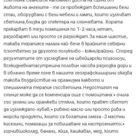
светлина.Сеансите напомнят доста на сцени от
живота на ангелите - те се провеждат вспециални бели
стаи, оборудвани с бели мебели и лампи, които излъчват
светлина,близка до спектъра на слънчевата. Хората
прекарват в тези помещения по 1-2 часа,четат,
разговарят или просто се разхождат.За наше щастие,
такава терапиясе налага най-вече в крайните северни
(съответно за другото полукълбо – южни)райони. Според
резултатите от изследване на швейцарски психолози,
всекидневнатасутрешна половин часова разходка дори и
в облачно време поне в нашите географскиширини оказва
такова въздействие на организма каквото и
специалната терапия съссветлина.Недостигът на
слънце може да се компенсира още с помощтана:• очила
със зелени или оранжеви стъкла, които правят светът
да изглеждапо-хубав;• рибено масло или просто риба и
морски продукти, които са богатина омега -3 мастни
киселини, помагащи за повишаване на настроението;•
горчившоколад, банани, яйца, кашкавал, мед, които