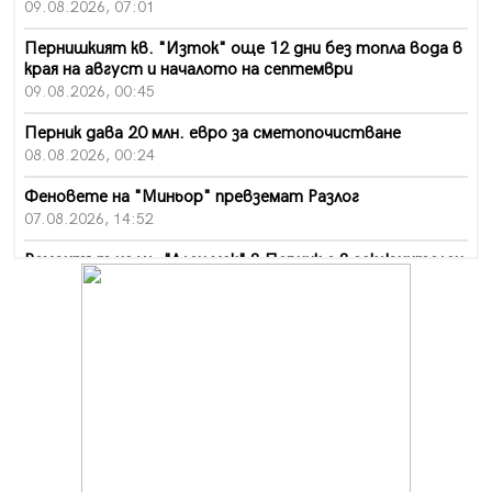
09.08.2026, 07:01
Пернишкият кв. "Изток" още 12 дни без топла вода в
края на август и началото на септември
09.08.2026, 00:45
Перник дава 20 млн. евро за сметопочистване
08.08.2026, 00:24
Феновете на "Миньор" превземат Разлог
07.08.2026, 14:52
Ремонтът на ул. "Ален мак" в Перник е в заключителен
етап
07.08.2026, 14:10
Фолклорен ансамбъл „Кладница“ с голямата награда от
фестивал в Полша
07.08.2026, 13:05
Частично бедствено положение в Перник заради
пропаднал път, обслужващ важен обект
07.08.2026, 12:05