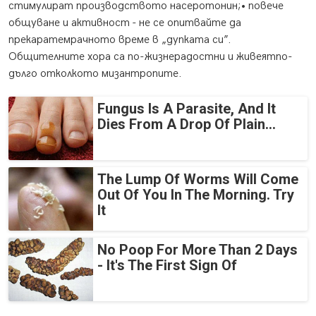
стимулират производството насеротонин;• повече
общуване и активност - не се опитвайте да
прекаратемрачното време в „дупката си”.
Общителните хора са по-жизнерадостни и живеятпо-
дълго отколкото мизантропите.
Fungus Is A Parasite, And It
Dies From A Drop Of Plain...
The Lump Of Worms Will Come
Out Of You In The Morning. Try
It
No Poop For More Than 2 Days
- It's The First Sign Of