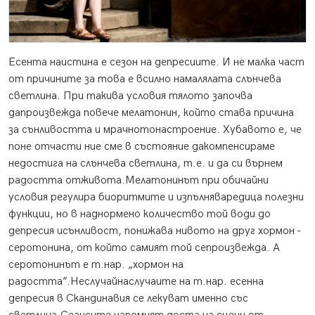
Есента наистина е сезон на депресиите. И не малка част
от причините за това е всилно намалялата слънчева
светлина. При такива условия тялото започва
дапроизвежда повече мелатонин, който става причина
за сънливостта и мрачнотонастроение.
Хубавото е, че
поне отчасти ние сме в състояние дакомпенсираме
недостига на слънчева светлина, т.е. и да си върнем
радостта отживота.Мелатонинът при обичайни
условия регулира биоритмите и изпълняваредица полезни
функции, но в наднормено количество той води до
депресия исънливост, понижава нивото на друг хормон -
серотонина, от който самият той сепроизвежда. А
серотонинът е т.нар. „хормон на
радостта”.Неслучайнаслучаите на т.нар. есенна
депресия в Скандинавия се лекуват именно със