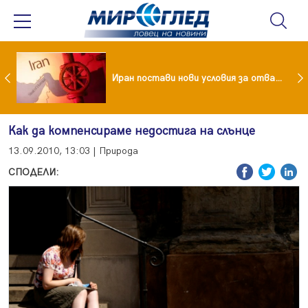
Как кетогенната диета се отразява на някои психични разстройства
Иран постави нови условия за отварянето на Ормузкия проток
Как да компенсираме недостига на слънце
13.09.2010, 13:03 | Природа
СПОДЕЛИ: