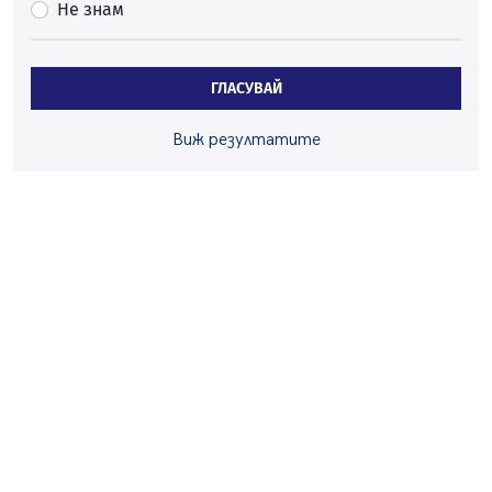
Не знам
05.08.2026, 09:30
Здравният министър Катя Ивкова и депутата от
Перник Мартин Жлябинков обходиха здравни
ГЛАСУВАЙ
заведения в Перник
05.08.2026, 09:06
Виж резултатите
Извънредният и пълномощен посланик на Иран на
посещение в музея в Перник
05.08.2026, 09:02
Млади мъже от Перник в инициатива „Перник
подкрепя своите пенсионери“
05.08.2026, 08:57
5 случая на хепатит от началото на юли до сега в
Перник
05.08.2026, 00:32