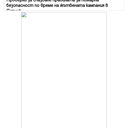
Проверки за спазване правилата за пожарна
безопасност по време на жътвената кампания в
Перник
06.08.2026, 07:51
Ето какви забавления ще има през август в Перник
06.08.2026, 00:48
Пернишки експерт за фишинг измамите:
Проверявайте съмнителните линкове в bezopasno.net
05.08.2026, 15:42
На 95 години почина Лиляна Десова
05.08.2026, 15:18
Радев: Работи се активно за запазването на
средствата по Плана за справедлив преход за
въглищните райони
05.08.2026, 14:57
Звезди от световна сцена в Перник ще пеят на
Пернишката крепост
05.08.2026, 14:01