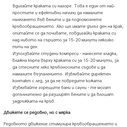
Вдигайте краката си нагоре. Това е един от най-
простите и ефективни начини да намалите
налягането във вените и да подпомогнете
кръвообращението. Ако ще имате дълъг ден на крак,
опитайте се да почивате, повдигайки краката си
над нивото на сърцето за 15-20 минути няколко
пъти на ден.
Използвайте студени компреси – нанесете хладка,
влажна кърпа върху краката си за 15-20 минути, за
да стесните леко кръвоносните съдове и да
намалите възпалението. Избягвайте директен
контакт с лед, за да не повредите кожата.
Избягвайте горещите бани и сауни – те могат
допълнително да разширят вените и да влошат
задръжката на кръв.
Движете се редовно, но с мярка
Редовното движение стимулира кръвообращението и