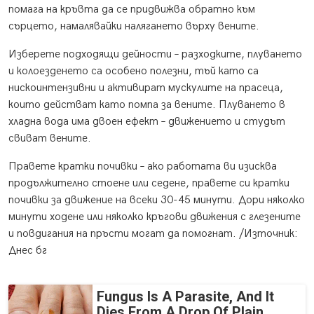
помага на кръвта да се придвижва обратно към
сърцето, намалявайки налягането върху вените.
Изберете подходящи дейности – разходките, плуването
и колоезденето са особено полезни, тъй като са
нискоинтензивни и активират мускулите на прасеца,
които действат като помпа за вените. Плуването в
хладна вода има двоен ефект – движението и студът
свиват вените.
Правете кратки почивки – ако работата ви изисква
продължително стоене или седене, правете си кратки
почивки за движение на всеки 30-45 минути. Дори няколко
минути ходене или няколко кръгови движения с глезените
и повдигания на пръсти могат да помогнат. /Източник:
Днес бг
Fungus Is A Parasite, And It
Dies From A Drop Of Plain...