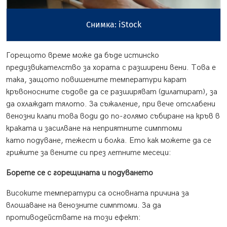
Снимка: iStock
Горещото време може да бъде истинско
предизвикателство за хората с разширени вени. Това е
така, защото повишените температури карат
кръвоносните съдове да се разширяват (дилатират), за
да охлаждат тялото. За съжаление, при вече отслабени
венозни клапи това води до по-голямо събиране на кръв в
краката и засилване на неприятните симптоми
като подуване, тежест и болка. Ето как можете да се
грижите за вените си през летните месеци:
Борете се с горещината и подуването
Високите температури са основната причина за
влошаване на венозните симптоми. За да
противодействате на този ефект: