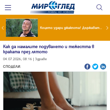
преди бурята! Защо Саня Армутлиева продължава да мълчи за раздялата с Дара?
Коцето удари джакпота! Държавата му плаща 95 000 евро
Как да намалите подуването и тежестта в
краката през лятото
04.07.2026, 08:16 | Здраве
СПОДЕЛИ: