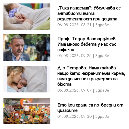
„Тиха пандемия“: Увеличава се
антибиотичната
резистентност при децата
06.08.2026, 08:21 | Здраве
Проф. Тодор Кантарджиев:
Има много бебета у нас със
сифилис
05.08.2026, 09:25 | Здраве
Д-р Петрова: Няма такова
нещо като нехранителна кърма,
няма значение и размерът на
бюста
05.08.2026, 09:07 | Здраве
Ето кои храни са по-вредни от
цигарите
04.08.2026, 09:30 | Здраве