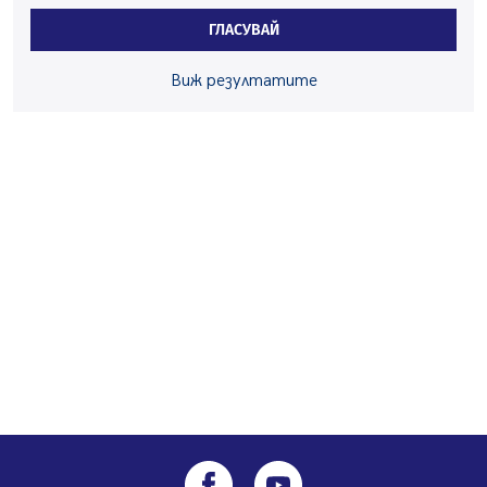
Перник Мартин Жлябинков обходиха здравни
ГЛАСУВАЙ
заведения в Перник
05.08.2026, 09:06
Виж резултатите
Извънредният и пълномощен посланик на Иран на
посещение в музея в Перник
05.08.2026, 09:02
Млади мъже от Перник в инициатива „Перник
подкрепя своите пенсионери“
05.08.2026, 08:57
5 случая на хепатит от началото на юли до сега в
Перник
05.08.2026, 00:32