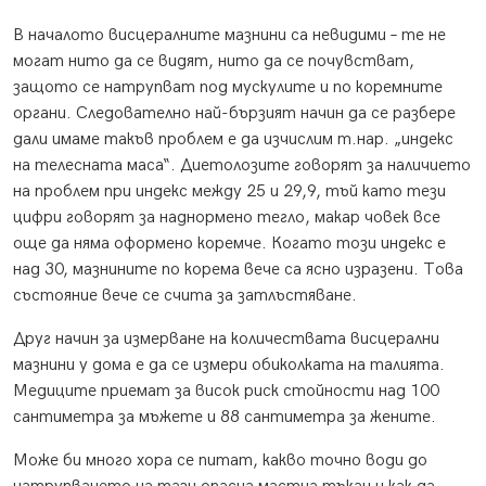
В началото висцералните мазнини са невидими – те не
могат нито да се видят, нито да се почувстват,
защото се натрупват под мускулите и по коремните
органи. Следователно най-бързият начин да се разбере
дали имаме такъв проблем е да изчислим т.нар. „индекс
на телесната маса“. Диетолозите говорят за наличието
на проблем при индекс между 25 и 29,9, тъй като тези
цифри говорят за наднормено тегло, макар човек все
още да няма оформено коремче. Когато този индекс е
над 30, мазнините по корема вече са ясно изразени. Това
състояние вече се счита за затлъстяване.
Друг начин за измерване на количествата висцерални
мазнини у дома е да се измери обиколката на талията.
Медиците приемат за висок риск стойности над 100
сантиметра за мъжете и 88 сантиметра за жените.
Може би много хора се питат, какво точно води до