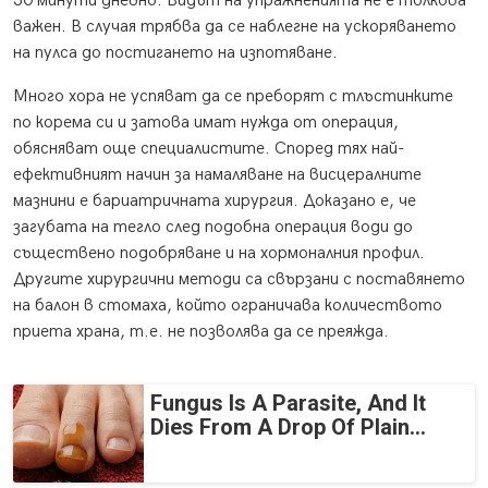
30 минути дневно. Видът на упражненията не е толкова
важен. В случая трябва да се наблегне на ускоряването
на пулса до постигането на изпотяване.
Много хора не успяват да се преборят с тлъстинките
по корема си и затова имат нужда от операция,
обясняват още специалистите. Според тях най-
ефективният начин за намаляване на висцералните
мазнини е бариатричната хирургия. Доказано е, че
загубата на тегло след подобна операция води до
съществено подобряване и на хормоналния профил.
Другите хирургични методи са свързани с поставянето
на балон в стомаха, който ограничава количеството
приета храна, т.е. не позволява да се преяжда.
Fungus Is A Parasite, And It
Dies From A Drop Of Plain...