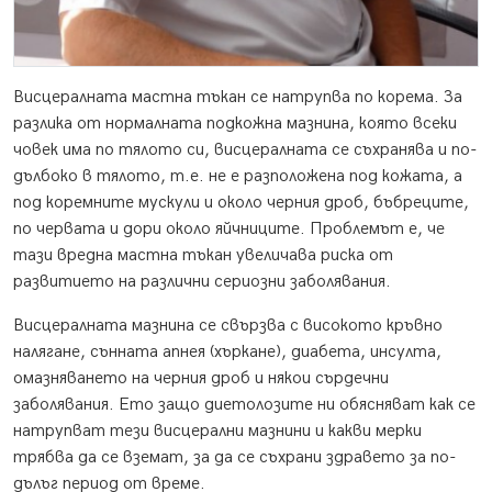
Висцералната мастна тъкан се натрупва по корема. За
разлика от нормалната подкожна мазнина, която всеки
човек има по тялото си, висцералната се съхранява и по-
дълбоко в тялото, т.е. не е разположена под кожата, а
под коремните мускули и около черния дроб, бъбреците,
по червата и дори около яйчниците. Проблемът е, че
тази вредна мастна тъкан увеличава риска от
развитието на различни сериозни заболявания.
Висцералната мазнина се свързва с високото кръвно
налягане, сънната апнея (хъркане), диабета, инсулта,
омазняването на черния дроб и някои сърдечни
заболявания. Ето защо диетолозите ни обясняват как се
натрупват тези висцерални мазнини и какви мерки
трябва да се вземат, за да се съхрани здравето за по-
дълъг период от време.