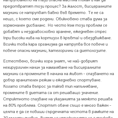
натрупването на тази опасна мастна тъкан и как да
предотвратят този процес? За жалост, висцералните
мазнини се натрупват бавно във времето. Те не са
нещо, с което сме родени. Обикновено става дума за
хормонален дисбаланс. Но често към този проблем се
добавят и нездравословно хранене, ежедневен стрес
(при високи нива на кортизол в кръвта) и обездвижване.
Всички това кара организма да натрупва все повече и
повече опасни мазнини, категорични са диетолозите.
Естествено, всички хора знаят, че най-добрият
нехирургичен начин за намаляване на висцералните
мазнини са промените в начина на живот – спазването на
добър хранителен режим и ежедневно спортуване.
Когато става въпрос за такъв тип напълняване,
промените в диетата са от решаващо значение.
Стриктното спазване на указанията за менюто решава
на 80% проблема. Спортът обаче също е много важен –
целта е да се повиши сърдечната честота в рамките на