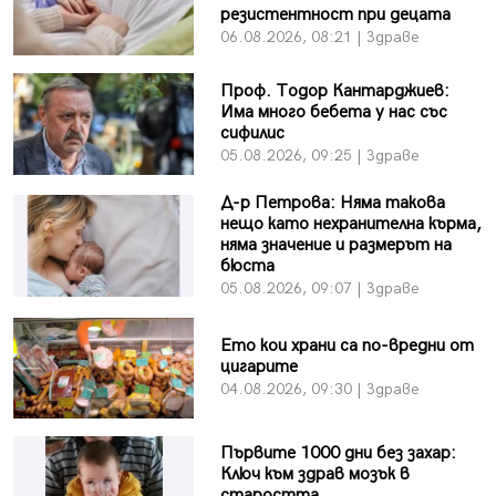
резистентност при децата
06.08.2026, 08:21 | Здраве
Проф. Тодор Кантарджиев:
Има много бебета у нас със
сифилис
05.08.2026, 09:25 | Здраве
Д-р Петрова: Няма такова
нещо като нехранителна кърма,
няма значение и размерът на
бюста
05.08.2026, 09:07 | Здраве
Ето кои храни са по-вредни от
цигарите
04.08.2026, 09:30 | Здраве
Първите 1000 дни без захар:
Ключ към здрав мозък в
старостта