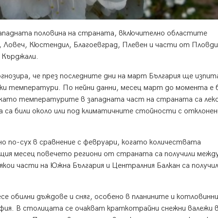
 западната половина на страната, включително областите
 Ловеч, Кюстендил, Благоевград, Плевен и части от Пловди
 Кърджали.
зира, че през последните дни на март България ще изпита
ски температури. По нейни данни, месец март до момента е 
като температурите в западната част на страната са леко
 са били около или под климатичните стойности с отклонен
о по-сух в сравнение с февруари, когато количествата
щия месец повечето региони от страната са получили межд
кои части на Южна България и Централния Балкан са получи
се обилни дъждове и сняг, особено в планините и котловинн
офия. В столицата се очакват краткотрайни снежни валежи 