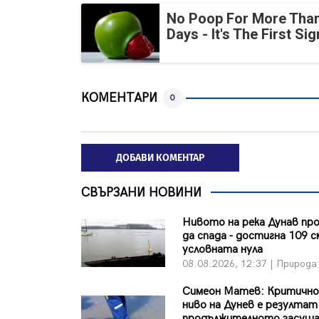
No Poop For More Than
Days - It's The First Sig
КОМЕНТАРИ
0
ДОБАВИ КОМЕНТАР
СВЪРЗАНИ НОВИНИ
Нивото на река Дунав пр
да спада - достигна 109 с
условната нула
08.08.2026, 12:37 | Природа
Симеон Матев: Критично
ниво на Дунев е резулта
продължителното засуша