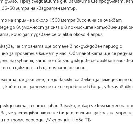
ат дълго. През следващите дни валежите ще продължат, ка
 35–50 литра на квадратен метър.
о на април - на около 1500 метра височина се очакват
еде до възможност за сняг и в по-ниските котловинни район
ата, ново застудяване се очаква около 4 април.
оказва, че страната ще остане в по-дъждовен период с
но за пролетния климат у нас. Обстановката ще се редува 
ени нахлувания, като по-обилни дъждове се очакват най-веч
то на циклона - и в източните региони.
ролетта ще закъснее, тези валежи са важни за земеделието и
г, който при затопляне ще се превърне в вода, увеличавайки
режденията за интензивни валежи, макар че към момента ри
зва, че застудяванията ще бъдат типични за края на март и
и и по-топли периоди. /Източник: Нова ТВ