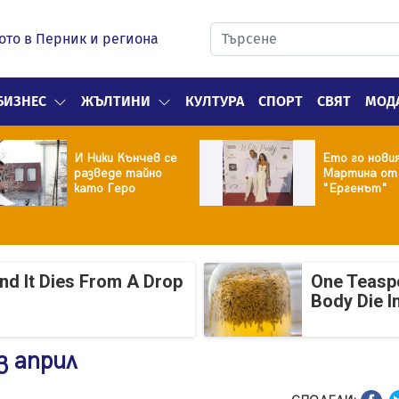
ото в Перник и региона
БИЗНЕС
ЖЪЛТИНИ
КУЛТУРА
СПОРТ
СВЯТ
МОД
И Ники Кънчев се
Ето го нови
разведе тайно
Мартина от
като Геро
"Ергенът"
And It Dies From A Drop
One Teasp
Body Die I
з април