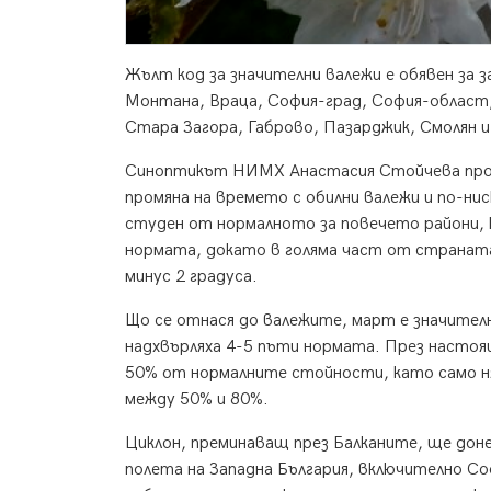
Жълт код за значителни валежи е обявен за
Монтана, Враца, София-град, София-област,
Стара Загора, Габрово, Пазарджик, Смолян и
Синоптикът НИМХ Анастасия Стойчева прогно
промяна на времето с обилни валежи и по-ни
студен от нормалното за повечето райони, 
нормата, докато в голяма част от страната
минус 2 градуса.
Що се отнася до валежите, март е значителн
надхвърляха 4-5 пъти нормата. През настоя
50% от нормалните стойности, като само ня
между 50% и 80%.
Циклон, преминаващ през Балканите, ще доне
полета на Западна България, включително С