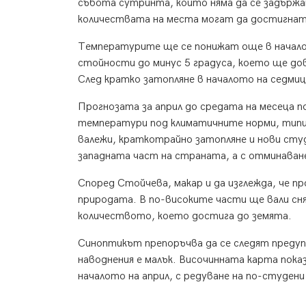
събота сутринта, които няма да се задърж
количествата на места могат да достигнат
Температурите ще се понижат още в началот
стойности до минус 5 градуса, което ще дов
След кратко затопляне в началото на седмиц
Прогнозата за април до средата на месеца п
температури под климатичните норми, типич
валежи, краткотрайно затопляне и нови студ
западната част на страната, а с отминаване
Според Стойчева, макар и да изглежда, че п
природата. В по-високите части ще вали сня
количеството, което достига до земята.
Синоптикът препоръчва да се следят предуп
наводнения е малък. Височинната карта пока
началото на април, с редуване на по-студен