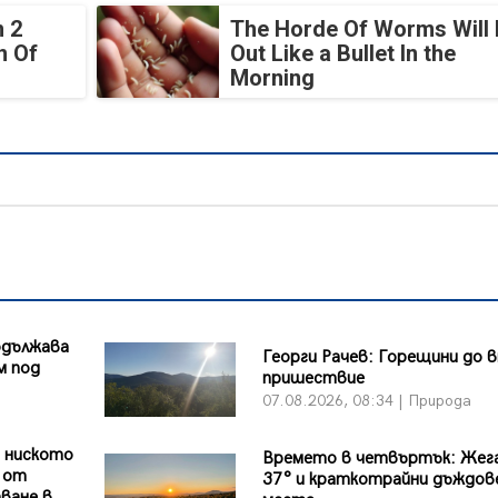
 2
The Horde Of Worms Will 
n Of
Out Like a Bullet In the
Morning
одължава
Георги Рачев: Горещини до 
м под
пришествие
07.08.2026, 08:34 | Природа
 ниското
Времето в четвъртък: Жег
т от
37° и краткотрайни дъждов
ване в