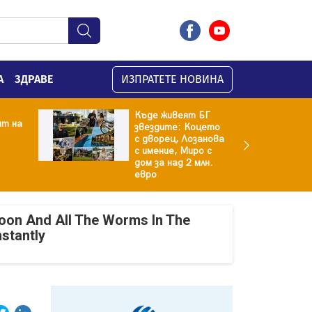
А
ЗДРАВЕ
ИЗПРАТЕТЕ НОВИНА
Къде живеят БГ
ят на
звездите: Коцето
с дворец, Лозанова
с имение, Миро с
дом за над 2 млн.
евро
oon And All The Worms In The
nstantly