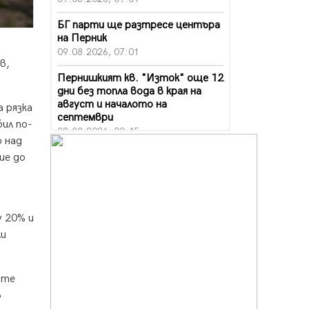
БГ парти ще разтресе центъра
на Перник
09.08.2026, 07:01
в,
Пернишкият кв. "Изток" още 12
дни без топла вода в края на
август и началото на
 рязка
септември
бил по-
09.08.2026, 00:45
 над
Перник дава 20 млн. евро за
ие до
сметопочистване
08.08.2026, 00:24
Феновете на "Миньор"
у 20% и
превземат Разлог
ли
07.08.2026, 14:52
Ремонтът на ул. "Ален мак" в
Перник е в заключителен етап
ите
07.08.2026, 14:10
в