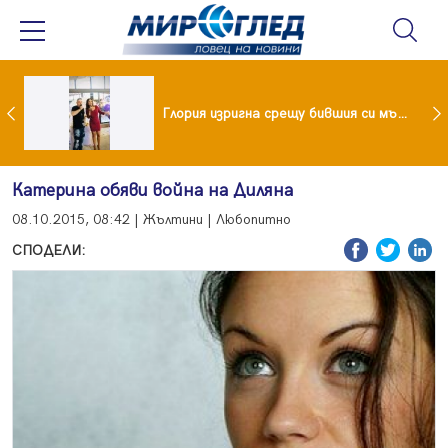
 и майка си построиха къща от 8000 стъклени бутилки
Глория изригна срещу бившия си мъж: Беше със 120-килограмова жена! Искаше бърза печалба...
Катерина обяви война на Диляна
08.10.2015, 08:42 | Жълтини | Любопитно
СПОДЕЛИ: