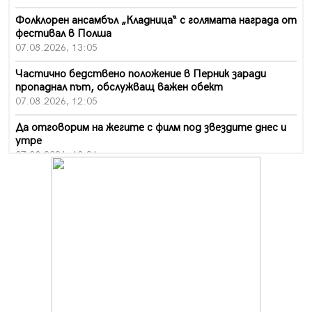
Фолклорен ансамбъл „Кладница“ с голямата награда от
фестивал в Полша
07.08.2026, 13:05
Частично бедствено положение в Перник заради
пропаднал път, обслужващ важен обект
07.08.2026, 12:05
Да отговорим на жегите с филм под звездите днес и
утре
07.08.2026, 10:21
Първите крачки в помощ на пенсионерите в Перник,
вече са факт
07.08.2026, 09:18
Пак ограничават камионите по магистралите в петък
и неделя. Ето обходните маршрути
07.08.2026, 07:55
Ето какво вдъхнови Здравка Евтимова за новата ѝ
книга