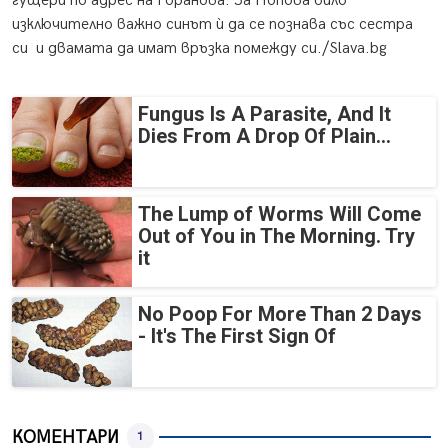
гущери по адрес на Горанова. За Попова било
изключително важно синът ѝ да се познава със сестра
си и двамата да имат връзка помежду си./Slava.bg
Fungus Is A Parasite, And It
Dies From A Drop Of Plain...
The Lump of Worms Will Come
Out of You in The Morning. Try
it
No Poop For More Than 2 Days
- It's The First Sign Of
КОМЕНТАРИ
1