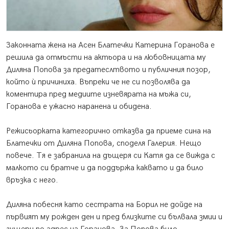
Законната жена на Асен Блатечки Катерина Горанова е
решила да отмъсти на актьора и на любовницата му
Диляна Попова за предатеслтвото и публичния позор,
който ѝ причиниха. Въпреки че не си позволява да
коментира пред медиите изневярата на мъжа си,
Горанова е ужасно наранена и обидена.
Режисьорката категорично отказва да приеме сина на
Блатечки от Диляна Попова, споделя Галерия. Нещо
повече. Тя е забранила на дъщеря си Катя да се вижда с
малкото си братче и да поддържа каквато и да било
връзка с него.
Диляна побесня като сестрата на Борил не дойде на
първият му рожден ден и пред близките си бълвала змии и