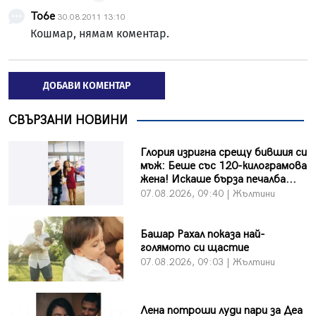
To6e
30.08.2011 13:10
Кошмар, нямам коментар.
ДОБАВИ КОМЕНТАР
СВЪРЗАНИ НОВИНИ
Глория изригна срещу бившия си
мъж: Беше със 120-килограмова
жена! Искаше бърза печалба...
07.08.2026, 09:40 | Жълтини
Башар Рахал показа най-
голямото си щастие
07.08.2026, 09:03 | Жълтини
Лена потроши луди пари за Деа