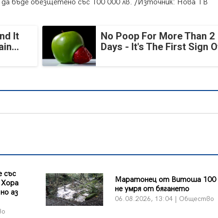
 да бъде обезщетено със 100 000 лв. /Източник: Нова ТВ
nd It
No Poop For More Than 2
in...
Days - It's The First Sign O
 със
Маратонец от Витоша 100 
 Хора
не умря от бягането
но аз
06.08.2026, 13:04 | Общество
во