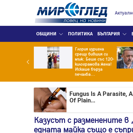
Актуалн
ОБЩИНИ
ПОЛИТИКА
БЪЛГАРИЯ
Глория изригна
ия и майка си
срещу бившия си
троиха къща от
мъж: Беше със 120-
0 стъклени
килограмова жена!
илки
Искаше бърза
печалба...
Fungus Is A Parasite, 
Of Plain...
Казусът с разменените в 
едната майка също е съпр