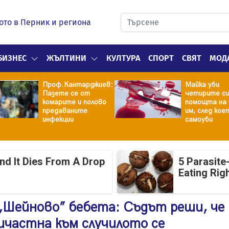
ото в Перник и региона
БИЗНЕС
ЖЪЛТИНИ
КУЛТУРА
СПОРТ
СВЯТ
МОД
Проф.Кантарджиев:
Майка уби
Пазете се от
четирите си
комарите и полово
помощта на 
предаваните
им, след кое
инфекции
самоуби
And It Dies From A Drop
5 Parasite
Eating Rig
„Шейново” бебета: Съдът реши, че
ичастна към случилото се