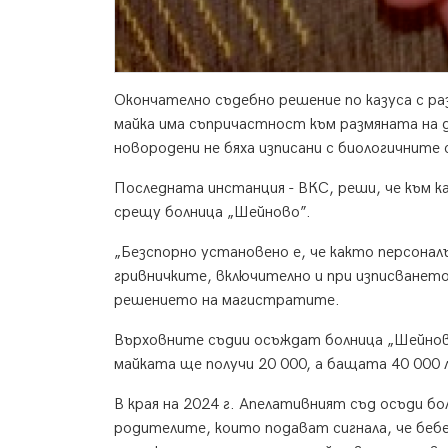
Окончателно съдебно решение по казуса с ра
майка има съпричастност към размяната на д
новородени не бяха изписани с биологичните 
Последната инстанция - ВКС, реши, че към к
срещу болница „Шейново”.
„Безспорно установено е, че както персонал
гривничките, включително и при изписванет
решението на магистратите.
Върховните съдии осъждат болница „Шейнов
майката ще получи 20 000, а бащата 40 000 
В края на 2024 г. Апелативният съд осъди б
родителите, които подават сигнала, че беб