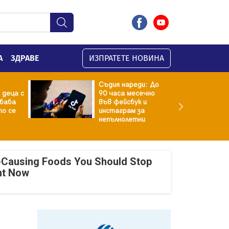
А
ЗДРАВЕ
ИЗПРАТЕТЕ НОВИНА
Съдия нареди: До
 деца с
90 часа месечно
баба
във фейсбук и
то се
инстаграм за
непълнолетни
-Causing Foods You Should Stop
ht Now