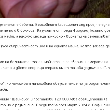
зменените бебета. Върховният касационен съд прие, че едн
етето ѝ в болница. Казусът е отпреди 4 години, когато дв
си майки, а няколко месеца по-късно - върнати на семейства
азуса съпричастност има и на едната майка, която заведе де
ът на болницата, така и майката не са сверили номерата на
о, като и двете спорещи страни имат такова задължение”, 
о”, но намаляват наполовина обезщетението за родителите
лева.
олница "Шейново"
и постанови 120 000 лева обезщетение за
ето им е разменено. Преди това през март 2024 г. Софийск