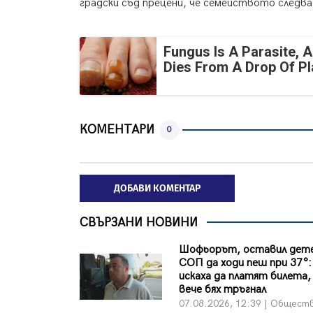
градски съд прецени, че семейството следва
Fungus Is A Parasite, A
Dies From A Drop Of Pla
КОМЕНТАРИ
0
ДОБАВИ КОМЕНТАР
СВЪРЗАНИ НОВИНИ
Шофьорът, оставил дете
СОП да ходи пеш при 37°:
искаха да платят билета, 
вече бях тръгнал
07.08.2026, 12:39 | Общест