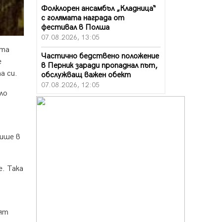
Фолклорен ансамбъл „Кладница“
с голямата награда от
фестивал в Полша
07.08.2026, 13:05
ата
Частично бедствено положение
е
в Перник заради пропаднал път,
та си.
обслужващ важен обект
07.08.2026, 12:05
ло
Да отговорим на жегите с филм
под звездите днес и утре
07.08.2026, 10:21
пише в
Първите крачки в помощ на
пенсионерите в Перник, вече са
факт
. Така
07.08.2026, 09:18
Пак ограничават камионите по
магистралите в петък и неделя.
Ето обходните маршрути
ият
07.08.2026, 07:55