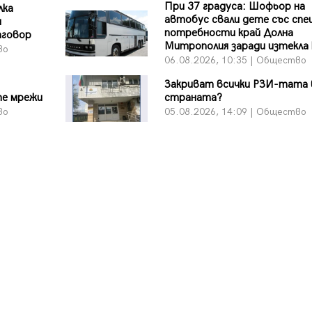
При 37 градуса: Шофьор на
лка
автобус свали дете със спе
и
потребности край Долна
тговор
Митрополия заради изтекла
во
06.08.2026, 10:35 | Общество
Закриват всички РЗИ-тата 
те мрежи
страната?
во
05.08.2026, 14:09 | Общество