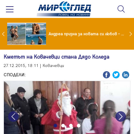
Драма вместо щастие: Звезда от "Татковци" е в болница с високорискова бременност
Андреа призна за новата си любов – руснакът Игор
Кметът на Ковачевци стана Дядо Коледа
27.12.2015, 18:11 | Ковачевци
СПОДЕЛИ:
Previous
Next