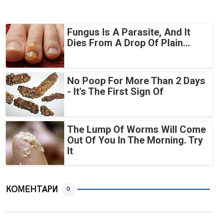
Fungus Is A Parasite, And It
Dies From A Drop Of Plain...
No Poop For More Than 2 Days
- It's The First Sign Of
The Lump Of Worms Will Come
Out Of You In The Morning. Try
It
КОМЕНТАРИ
0