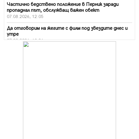
Частично бедствено положение в Перник заради
пропаднал път, обслужващ важен обект
07.08.2026, 12:05
Да отговорим на жегите с филм под звездите днес и
утре
07.08.2026, 10:21
Първите крачки в помощ на пенсионерите в Перник,
вече са факт
07.08.2026, 09:18
Пак ограничават камионите по магистралите в петък
и неделя. Ето обходните маршрути
07.08.2026, 07:55
Ето какво вдъхнови Здравка Евтимова за новата ѝ
книга
07.08.2026, 00:11
Продължава изграждането на нови паркоместа в
Перник
06.08.2026, 11:22