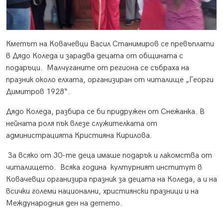
Кметът на Ковачевци Васил Станимиров се превъплати
в Дядо Коледа и зарадва децата от общината с
подаръци. Малчуганите от региона се събраха на
празник около елхата, организиран от читалище „Георги
Димитров 1928“.
Дядо Коледа, разбира се би придружен от Снежанка. В
нейната роля пък влезе служителката от
администрацията Кристияна Кирилова.
За всяко от 30-те деца имаше подарък и лакомства от
читалището. Всяка година културният институт в
Ковачевци организира празник за децата на Коледа, а и на
всички големи национални, християнски празници и на
Международния ден на детето.