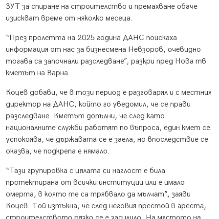
ЗУТ за спиране на строителство и премахване обаче
изискват време от няколко месеца.
“През пролетта на 2025 година ДАНС поискаха
информация от нас за бизнесмена Невзоров, очевидно
тогава са започнали разследване”, разкри пред Нова тв
кметът на Варна.
Коцев добави, че в този период е разговарял и с местния
директор на ДАНС, който го уведомил, че се прави
разследване. Кметът допълни, че след като
националните служби работят по въпроса, един кмет се
успокоява, че държавата се е заела, но впоследствие се
оказва, че подкрепа е нямало.
“Тази групировка с цялата си наглост е била
протектирана от всички институции или е имало
омерта, в която те са трябвало да мълчат”, заяви
Коцев. Той изтъкна, че след неговия престой в ареста,
строителството рязко се е засилило. На мястото на