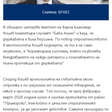
Снимка: БГНЕС
В обширно интервю кметът на Варна Благомир
Коцев коментира случаят “Баба Алино” и каза, че
държавата е била безсилна. По повод строителството
в местността Коцев подчерта, че то е не само
незаконно, а “корумпирана система, която позволява
внедряването на чужди интереси и получаването на
пълна протекция от държавата”.
Според Коцев хронологията на събитията около
строежа е по-различна от сегашните твърдения, че
някой е проспал случая. Той посочи, че през февруари-
март 2025 година лично е изискал преписката от район
“Приморски”, към който е зачислен строителният
контрол, за да започнат действия. Самите процедури по