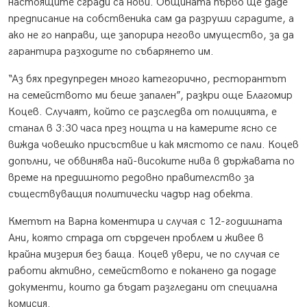
настоящите сгради са нови. Общината първо ще даде
предписание на собственика сам да разруши сградите, а
ако не го направи, ще запорира негово имущество, за да
гарантира разходите по събарянето им.
“Аз бях предупреден много категорично, ресторантът
на семейството ми беше запален”, разкри още Благомир
Коцев. Случаят, който се разследва от полицията, е
станал в 3:30 часа през нощта и на камерите ясно се
вижда човешко присъствие и как мястото се пали. Коцев
допълни, че обвинява най-високите нива в държавата по
време на предишното редовно правителство за
съществуващия политически чадър над обекта.
Кметът на Варна коментира и случая с 12-годишната
Ани, която страда от сърдечен проблем и живее в
крайна мизерия без баща. Коцев увери, че по случая се
работи активно, семейството е поканено да подаде
документи, които да бъдат разгледани от специална
комисия.