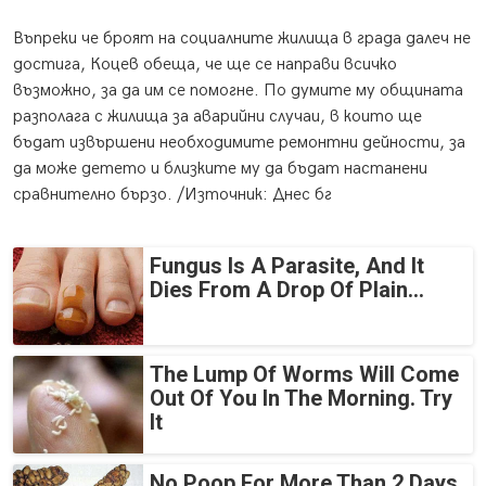
Въпреки че броят на социалните жилища в града далеч не
достига, Коцев обеща, че ще се направи всичко
възможно, за да им се помогне. По думите му общината
разполага с жилища за аварийни случаи, в които ще
бъдат извършени необходимите ремонтни дейности, за
да може детето и близките му да бъдат настанени
сравнително бързо. /Източник: Днес бг
Fungus Is A Parasite, And It
Dies From A Drop Of Plain...
The Lump Of Worms Will Come
Out Of You In The Morning. Try
It
No Poop For More Than 2 Days