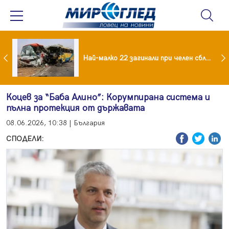
езидент: Искаме споразумение със САЩ , но без компромиси
Най-малко 22 загинали при челен сблъсък между два автобуса
Коцев за “Баба Алино”: Корумпирана система и
пълна протекция от държавата
08.06.2026, 10:38 | България
СПОДЕЛИ: