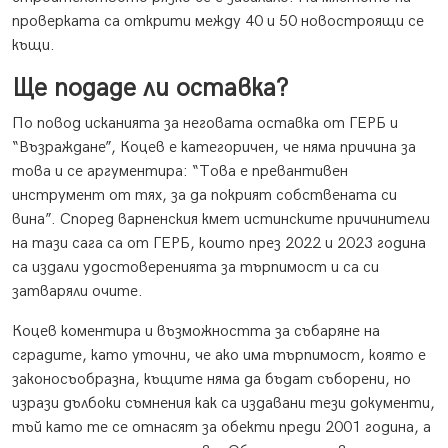
проверката са открити между 40 и 50 новостроящи се
къщи.
Ще подаде ли оставка?
По повод исканията за неговата оставка от ГЕРБ и
“Възраждане”, Коцев е категоричен, че няма причина за
това и се аргументира: “Това е превантивен
инструмент от тях, за да покрият собствената си
вина”. Според варненския кмет истинските причинители
на тази сага са от ГЕРБ, които през 2022 и 2023 година
са издали удостоверенията за търпимост и са си
затваряли очите.
Коцев коментира и възможността за събаряне на
сградите, като уточни, че ако има търпимост, която е
законосъобразна, къщите няма да бъдат съборени, но
изрази дълбоки съмнения как са издавани тези документи,
тъй като те се отнасят за обекти преди 2001 година, а