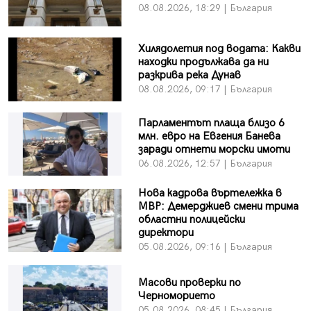
08.08.2026, 18:29 | България
Хилядолетия под водата: Какви
находки продължава да ни
разкрива река Дунав
08.08.2026, 09:17 | България
Парламентът плаща близо 6
млн. евро на Евгения Банева
заради отнети морски имоти
06.08.2026, 12:57 | България
Нова кадрова въртележка в
МВР: Демерджиев смени трима
областни полицейски
директори
05.08.2026, 09:16 | България
Масови проверки по
Черноморието
05.08.2026, 08:45 | България