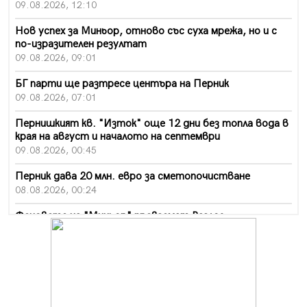
09.08.2026, 12:10
Нов успех за Миньор, отново със суха мрежа, но и с
по-изразителен резултат
09.08.2026, 09:01
БГ парти ще разтресе центъра на Перник
09.08.2026, 07:01
Пернишкият кв. "Изток" още 12 дни без топла вода в
края на август и началото на септември
09.08.2026, 00:45
Перник дава 20 млн. евро за сметопочистване
08.08.2026, 00:24
Феновете на "Миньор" превземат Разлог
07.08.2026, 14:52
Ремонтът на ул. "Ален мак" в Перник е в заключителен
етап
07.08.2026, 14:10