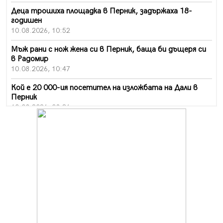
Деца трошиха площадка в Перник, задържаха 18-
годишен
10.08.2026, 10:52
Мъж рани с нож жена си в Перник, баща би дъщеря си
в Радомир
10.08.2026, 10:47
Кой е 20 000-ия посетител на изложбата на Дали в
Перник
10.08.2026, 08:36
Шестото издание "Пейка" в Перник: Много музика и
настроение
10.08.2026, 08:30
Генералът от Перник днес става на 80 години
09.08.2026, 12:10
Нов успех за Миньор, отново със суха мрежа, но и с
по-изразителен резултат
09.08.2026, 09:01