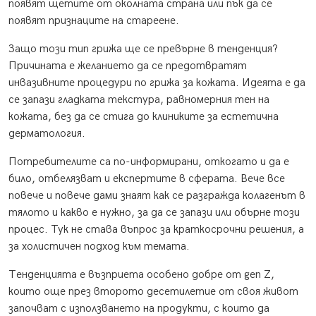
появят щетите от околната страна или пък да се
появят признаците на стареене.
Защо този тип грижа ще се превърне в тенденция?
Причината е желанието да се предотвратят
инвазивните процедури по грижа за кожата. Идеята е да
се запази гладката текстура, равномерния тен на
кожата, без да се стига до клиниките за естетична
дерматология.
Потребителите са по-информирани, откогато и да е
било, отбелязват и експертите в сферата. Вече все
повече и повече дами знаят как се разгражда колагенът в
тялото и какво е нужно, за да се запази или обърне този
процес. Тук не става въпрос за краткосрочни решения, а
за холистичен подход към темата.
Тенденцията е възприета особено добре от gen Z,
които още през второто десетилетие от своя живот
започват с използването на продукти, с които да