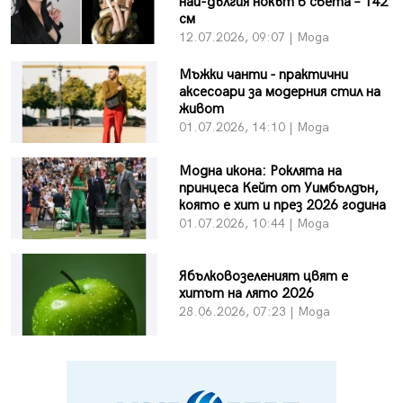
най-дългия нокът в света – 142
см
12.07.2026, 09:07 | Мода
Мъжки чанти - практични
аксесоари за модерния стил на
живот
01.07.2026, 14:10 | Мода
Модна икона: Роклята на
принцеса Кейт от Уимбълдън,
която е хит и през 2026 година
01.07.2026, 10:44 | Мода
Ябълковозеленият цвят е
хитът на лято 2026
28.06.2026, 07:23 | Мода