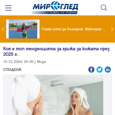
Когато всичко те дразни: тези трикове променят настроението за минути
Голям успех за България: Виктория Ангелова грабна световна титла в тройния скок
Коя е топ тенденцията за грижа за кожата през
2025 г.
15.12.2024, 09:00 | Мода
СПОДЕЛИ: