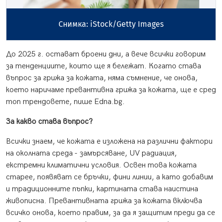
Снимка: iStock/Getty Images
До 2025 г. остават броени дни, а вече всички говорим
за тенденциите, които ще я бележат. Когато става
въпрос за грижа за кожата, няма съмнение, че онова,
което наричаме превантивна грижа за кожата, ще е сред
топ трендовете, пише Edna.bg.
За какво става въпрос?
Всички знаем, че кожата е изложена на различни фактори
на околната среда - замърсяване, UV радиация,
екстремни климатични условия. Освен това кожата
старее, появяват се бръчки, фини линии, а като добавим
и традиционните пъпки, картината става наистина
живописна. Превантивната грижа за кожата включва
всичко онова, което правим, за да я защитим преди да се