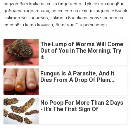
подготвят кожата си за бъдещето. Тук се има предвид
добрата хидратация, носенето на слънцезащита с висок
фактор всекидневно, както и високата популярност на
съставки като колаген, витамин С и ретиноиди.
The Lump of Worms Will Come
Out of You in The Morning. Try
it
Fungus Is A Parasite, And It
Dies From A Drop Of Plain...
No Poop For More Than 2 Days
- It's The First Sign Of