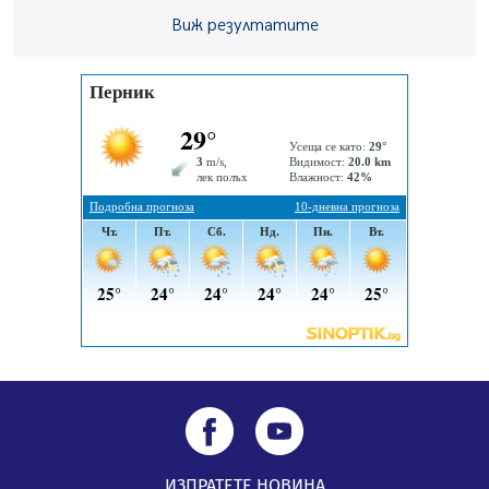
05.08.2026, 09:06
Виж резултатите
Извънредният и пълномощен посланик на Иран на
посещение в музея в Перник
05.08.2026, 09:02
Млади мъже от Перник в инициатива „Перник
подкрепя своите пенсионери“
05.08.2026, 08:57
5 случая на хепатит от началото на юли до сега в
Перник
05.08.2026, 00:32
ИЗПРАТЕТЕ НОВИНА