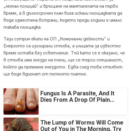
„легнал полицай" и връщане на мантинелата на първо
време, а в дългосрочен план биха искали площадката да
бъде изместена встрани, където преди години е имало
такава площадка.
Тази сутрин екипи на ОП „Комунални дейности" и
Енергото са изолирали стълба, а улицата за известно
време остава без осветление. Тъй като се е оказало, че
в стълба има гнездо на пчели, ще се търси специалист,
който да премахне гнездото. Едва след това стълбът
ще бъде вдигнат от пътното платно.
Fungus Is A Parasite, And It
Dies From A Drop Of Plain...
The Lump of Worms Will Come
Out of You in The Morning. Try