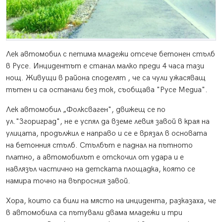
Лек автомобил с петима младежи отсече бетонен стълб
в Русе. Инцидентът е станал малко преди 4 часа тази
нощ. Живущи в района споделят , че са чули ужасяващ
тътен и са останали без ток, съобщава "Русе Медиа".
Лек автомобил „Фолксваген", движещ се по
ул."Згориград", не е успял да вземе левия завой в края на
улицата, продължил е направо и се е врязал в основата
на бетонния стълб. Стълбът е паднал на пътното
платно, а автомобилът е отскочил от удара и е
навлязъл частично на детската площадка, която се
намира точно на въпросния завой.
Хора, които са били на място на инцидента, разказаха, че
в автомобила са пътували двама младежи и три