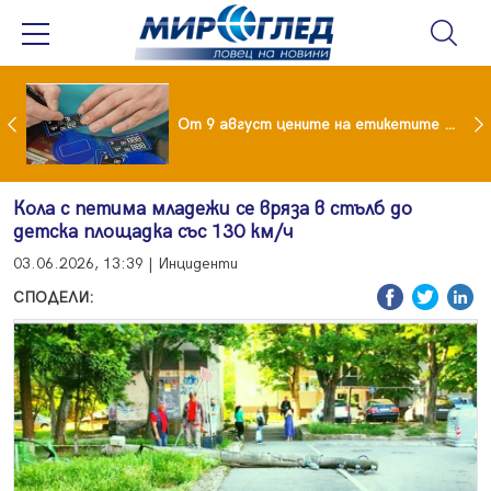
 за изграждане на 13-етажна "мегаджамия" разгневи жителите на Лондон
От 9 август цените на етикетите само в евро
Кола с петима младежи се вряза в стълб до
детска площадка със 130 км/ч
03.06.2026, 13:39 | Инциденти
СПОДЕЛИ: