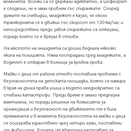
момичета. Всички са се държали адекватно, а шофьорът
е споделил, че е имал проблем със спирачките. Според
думите на очевидци, младежът е казал, че около
транжорната се е движил със скорост от 130 км/час и
непосредствено преди завоя спирачките са отказали,
поради което се е врязал в стълба.
На мястото на инцидента са дошли веднага няколко
екипа на полицията. Няма пострадали сред младежите, а
водачът е откаран в болница за кръвна проба.
Майки с деца от района отново поставиха проблема с
безопасността на детската площадка, която се намира
в края на дълга права улица и където нееднократно са
ставали катастрофи. Преди време е имало предпазна
мантинела, но поради решение на Комисията за
организация и безопасност на движението тя е била
премахната и в момента безопасността на майки и деца
се осигурява единствено чрез четири гуми, поставени
от живущите. Хората от квартала настояват за