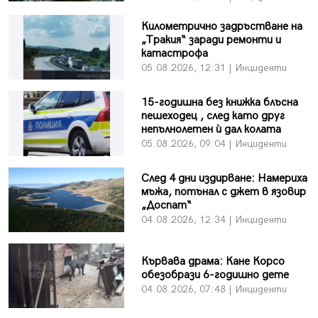
Километрично задръстване на
„Тракия“ заради ремонти и
катастрофа
05.08.2026, 12:31 | Инциденти
15-годишна без книжка блъсна
пешеходец , след като друг
непълнолетен ѝ дал колата
05.08.2026, 09:04 | Инциденти
След 4 дни издирване: Намериха
мъжа, потънал с джет в язовир
„Доспат“
04.08.2026, 12:34 | Инциденти
Кървава драма: Кане Корсо
обезобрази 6-годишно дете
04.08.2026, 07:48 | Инциденти