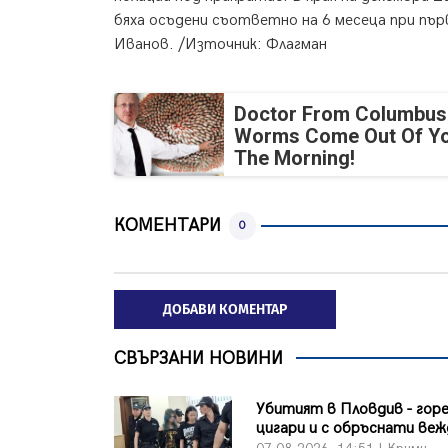
бяха осъдени съответно на 6 месеца при първ
Иванов. /Източник: Флагман
Doctor From Columbus
Worms Come Out Of Yo
The Morning!
КОМЕНТАРИ
0
ДОБАВИ КОМЕНТАР
СВЪРЗАНИ НОВИНИ
Убитият в Пловдив - горе
цигари и с обръснати веж