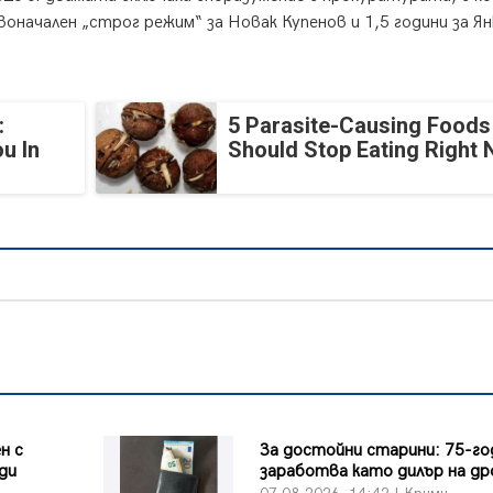
оначален „строг режим“ за Новак Купенов и 1,5 години за Ян
:
5 Parasite-Causing Foods
u In
Should Stop Eating Right
н с
За достойни старини: 75-г
ди
заработва като дилър на др