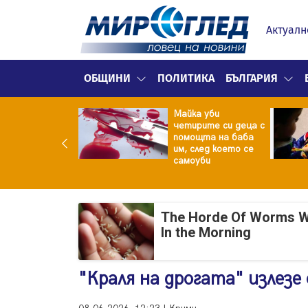
Актуалн
ОБЩИНИ
ПОЛИТИКА
БЪЛГАРИЯ
ф.Кантарджиев:
Майка уби
ете се от
четирите си деца с
арите и полово
помощта на баба
даваните
им, след което се
екции
самоуби
The Horde Of Worms Will
In the Morning
"Краля на дрогата" излезе 