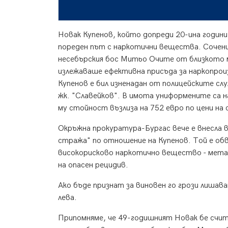
Новак Купенов, който допреди 20-ина години 
пореден път с наркотични вещества. Сочени
несебърския бос Митьо Очите от близкото м
излежаваше ефективна присъда за наркопрои
Купенов е бил изненадан от полицейските сл
жк. "Славейков". В имота униформените са 
му стойност възлиза на 752 евро по цени н
Окръжна прокуратура-Бургас вече е внесла в 
стража" по отношение на Купенов. Той е обв
високорисково наркотично вещество - мет
на опасен рецидив.
Ако бъде признат за виновен го грози лишава
лева.
Припомняме, че 49-годишният Новак бе счита