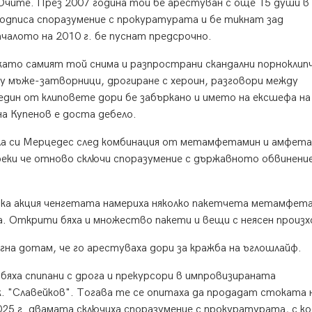
 Очите. През 2007 година той бе арестуван с още 15 души в
подписа споразумение с прокуратурата и бе тикнат зад
ачалото на 2010 г. бе пуснат предсрочно.
 като самият той снима и разпространи скандални порнокли
у мъже-затворници, дрогиране с хероин, разговори между
един от клиповете дори бе забъркано и името на ексшефа на
а Купенов е доста дебело.
ла си Мерцедес след комбинация от метамфетамин и амфета
реки че отново сключи споразумение с държавното обвинени
ейска акция ченгетата намериха няколко пакетчета метамфет
а. Открити бяха и множество пакети и вещи с неясен произ
гна дотам, че го арестуваха дори за кражба на ъглошлайф.
бяха спипани с дрога и прекурсори в импровизираната
. "Славейков". Тогава те се опитаха да продадат стоката 
2025 г. двамата сключиха споразумение с прокуратурата, с к