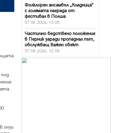
Фолклорен ансамбъл „Кладница“
с голямата награда от
фестивал в Полша
07.08.2026, 13:05
Частично бедствено положение
в Перник заради пропаднал път,
обслужващ важен обект
07.08.2026, 12:05
общата
Да отговорим на жегите с филм
под звездите днес и утре
07.08.2026, 10:21
 под
нение
Първите крачки в помощ на
ията
пенсионерите в Перник, вече са
факт
07.08.2026, 09:18
00
Пак ограничават камионите по
магистралите в петък и неделя.
Ето обходните маршрути
В онзи
07.08.2026, 07:55