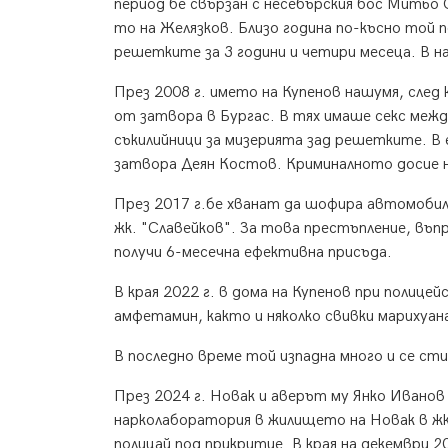
период бе свързан с несебърския бос Митьо
то на Желязков. Близо година по-късно той 
решетките за 3 години и четири месеца. В н
През 2008 г. името на Купенов нашумя, след
от затвора в Бургас. В тях имаше секс межд
съкилийници за мизерията зад решетките. В 
затвора Деян Костов. Криминалното досие н
През 2017 г.бе хванат да шофира автомоби
жк. "Славейков". За това престъпление, въп
получи 6-месечна ефективна присъда.
В края 2022 г. в дома на Купенов при полиц
амфетамин, както и няколко свивки марихуан
В последно време той изпадна много и се сти
През 2024 г. Новак и аверът му Янко Иванов 
нарколаборатория в жилището на Новак в жк
полицай под прикритие. В края на декември 