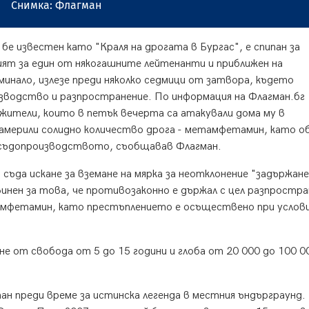
Снимка: Флагман
бе известен като "Краля на дрогата в Бургас", е спипан за
ят за един от някогашните лейтенанти и приближен на
инало, излезе преди няколко седмици от затвора, където
зводство и разпространение. По информация на Флагман.бг
ужители, които в петък вечерта са атакували дома му в
намерили солидно количество дрога - метамфетамин, като 
а съдопроизводството, съобщавав Флагман.
съда искане за вземане на мярка за неотклонение "задържане
инен за това, че противозаконно е държал с цел разпростра
амфетамин, като престъплението е осъществено при услов
не от свобода от 5 до 15 години и глоба от 20 000 до 100 0
н преди време за истинска легенда в местния ъндърграунд. 