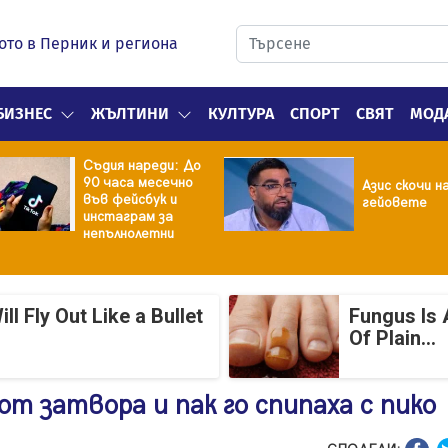
ото в Перник и региона
БИЗНЕС
ЖЪЛТИНИ
КУЛТУРА
СПОРТ
СВЯТ
МОД
Съдия нареди: До
90 часа месечно
Азис скочи н
във фейсбук и
гейовете
инстаграм за
непълнолетни
 Fly Out Like a Bullet
Fungus Is 
Of Plain...
от затвора и пак го спипаха с пико