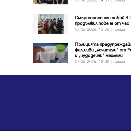
07.08.2026, 14:51 | Крими
Смъртоносният побой в 
продължил повече от час
07.08.2026, 13:58 | Крими
Полицията предупреждава
фалшиви „лечители“ от 
и „чудодейни“ мехлеми
07.08.2026, 12:32 | Крими