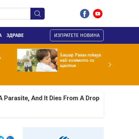
А
ЗДРАВЕ
ИЗПРАТЕТЕ НОВИНА
Башар Рахал показа
а
най-голямото си
щастие
A Parasite, And It Dies From A Drop