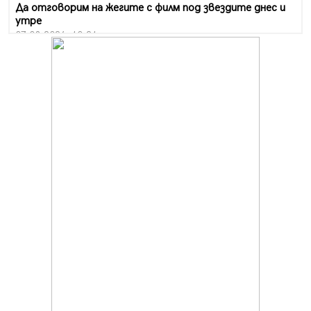
Да отговорим на жегите с филм под звездите днес и
утре
07.08.2026, 10:21
Първите крачки в помощ на пенсионерите в Перник,
вече са факт
07.08.2026, 09:18
Пак ограничават камионите по магистралите в петък
и неделя. Ето обходните маршрути
07.08.2026, 07:55
Ето какво вдъхнови Здравка Евтимова за новата ѝ
книга
07.08.2026, 00:11
Продължава изграждането на нови паркоместа в
Перник
06.08.2026, 11:22
Върви почистване на главен път от квартал „Бела
вода“ до кв. „Църква“
06.08.2026, 10:57