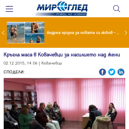
Драма вместо щастие: Звезда от "Татковци" е в болница с високорискова бременност
Андреа призна за новата си любов – руснакът Игор
Кръгла маса в Ковачевци за насилието над жени
02.12.2015, 14:06 | Ковачевци
СПОДЕЛИ: