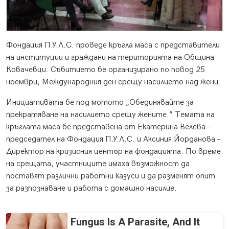
Фондация П.У.Л.С. проведе кръгла маса с представители
на институции и граждани на територията на Община
Ковачевци. Събитието бе организирано по повод 25
ноември, Международния ден срещу насилието над жени.
Инициативата бе под мотото „Обединявайте за
прекратяване на насилието срещу жените.” Темата на
кръглата маса бе представена от Екатерина Велева –
председател на Фондация П.У.Л.С. и Аксиния Йорданова –
Директор на кризисния център на фондацията. По време
на срещата, участниците имаха възможност да
поставят различни работни казуси и да разменят опит
за разпознаване и работа с домашно насилие.
Fungus Is A Parasite, And It