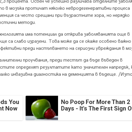
3 процента. Освен че успешно различава отделните заболя
то в мозъка протичат няколко невродегенеративни процеса
менция са често срещани при възрастните хора, но нерядко
остични методи.
нологията има потенциал да открива заболяванията още в
е са слабо изразени. Това може да се окаже особено важно
ефективни преди настъпването на сериозни увреждания в мо
ълнителни проучвания, преди тестът да бъде въведен в
листите определят резултатите като значителен напредък,
малко инвазивна диагностика на деменцията в бъдеще. /Изто
ods You
No Poop For More Than 2
ght Now
Days - It's The First Sign O