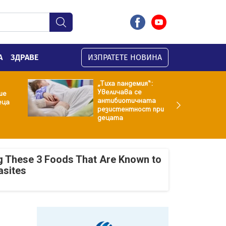
А
ЗДРАВЕ
ИЗПРАТЕТЕ НОВИНА
„Тиха пандемия“:
Увеличава се
ие
антибиотичната
еца
резистентност при
децата
g These 3 Foods That Are Known to
asites