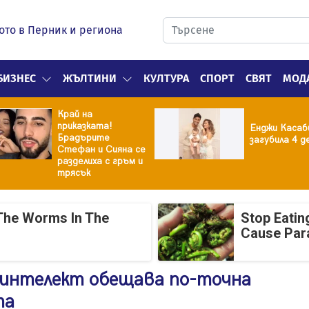
ото в Перник и региона
БИЗНЕС
ЖЪЛТИНИ
КУЛТУРА
СПОРТ
СВЯТ
МОД
Край на
приказката!
Енджи Касаб
Брадърите
загубила 4 д
Стефан и Сияна се
разделиха с гръм и
трясък
The Worms In The
Stop Eatin
Cause Par
 интелект обещава по-точна
та