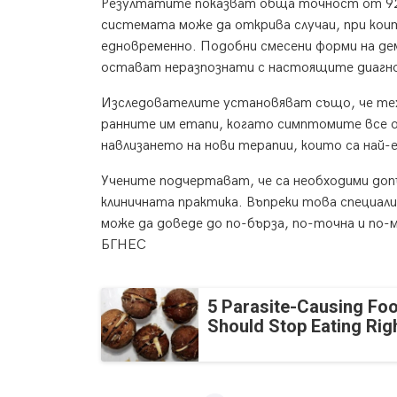
Резултатите показват обща точност от 92,
системата може да открива случаи, при кои
едновременно. Подобни смесени форми на де
остават неразпознати с настоящите диагн
Изследователите установяват също, че тех
ранните им етапи, когато симптомите все ощ
навлизането на нови терапии, които са най-
Учените подчертават, че са необходими доп
клиничната практика. Въпреки това специа
може да доведе до по-бърза, по-точна и по-
БГНЕС
5 Parasite-Causing Fo
Should Stop Eating Ri