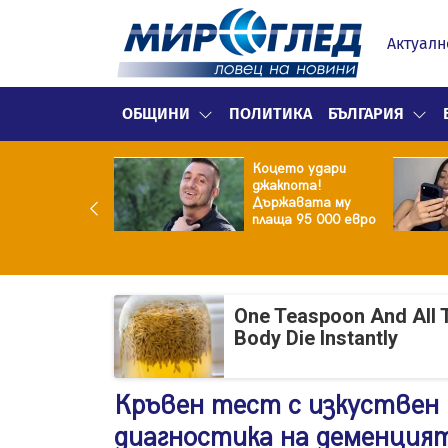
Актуалн
ОБЩИНИ
ПОЛИТИКА
БЪЛГАРИЯ
ина преди
Коцето удари
ята! Защо Саня
джакпота!
утлиева
Държавата му
дължава да
плаща 95 000 евро
чи за раздялата
ара?
One Teaspoon And All 
Body Die Instantly
Кръвен тест с изкуствен
диагностика на деменция