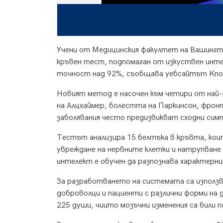
Учени от Медицинския факултет на Вашингт
кръвен тест, подпомаган от изкуствен интел
точност над 92%, съобщава уебсайтът Kno
Новият метод е насочен към четири от най
на Алцхаймер, болестта на Паркинсон, фрон
заболявания често предизвикват сходни сим
Тестът анализира 15 белтъка в кръвта, кои
увреждане на нервните клетки и натрупване
интелект е обучен да разпознава характерни
За разработването на системата са използв
доброволци и пациенти с различни форми на
225 души, чиито мозъчни изменения са били 