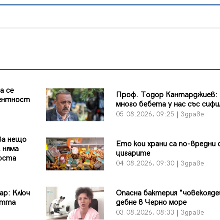
а се
Проф. Тодор Кантарджиев:
ентност
много бебета у нас със сифи
05.08.2026, 09:25 | Здраве
ва нещо
Ето кои храни са по-вредни
 няма
цигарите
бюста
04.08.2026, 09:30 | Здраве
ар: Ключ
Опасна бактерия "човекояде
стта
дебне в Черно море
03.08.2026, 08:33 | Здраве