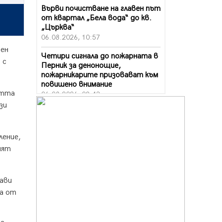
Върви почистване на главен път
от квартал „Бела вода“ до кв.
„Църква“
06.08.2026, 10:57
вен
Четири сигнала до пожарната в
 с
Перник за денонощие,
пожарникарите призовават към
повишено внимание
стта
06.08.2026, 09:43
зи
Много заразен вирус върлува в
Перник
06.08.2026, 09:28
ление,
ият
Проверки за спазване правилата
за пожарна безопасност по
време на жътвената кампания в
Перник
ави
06.08.2026, 07:51
па от
Ето какви забавления ще има
през август в Перник