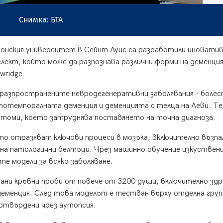
Снимка: БТА
онския университет в Сейнт Луис са разработили иновати
ект, който може да разпознава различни форми на деменция
wridge.
-разпространените невродегенеративни заболявания – боле
тотемпоралната деменция и деменцията с телца на Леви. Те
птоми, което затруднява поставянето на точна диагноза.
то отразяват ключови процеси в мозъка, включително възпа
 на патологични белтъци. Чрез машинно обучение изкуствен
те модели за всяко заболяване.
ани кръвни проби от повече от 3200 души, включително здр
 деменция. След това моделът е тестван върху отделна гру
потвърдени чрез аутопсия.