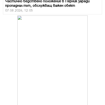
Частично бедствено положение в Перник заради
пропаднал път, обслужващ важен обект
07.08.2026, 12:05
Да отговорим на жегите с филм под звездите днес и
утре
07.08.2026, 10:21
Първите крачки в помощ на пенсионерите в Перник,
вече са факт
07.08.2026, 09:18
Пак ограничават камионите по магистралите в петък
и неделя. Ето обходните маршрути
07.08.2026, 07:55
Ето какво вдъхнови Здравка Евтимова за новата ѝ
книга
07.08.2026, 00:11
Продължава изграждането на нови паркоместа в
Перник
06.08.2026, 11:22