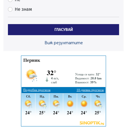
На 95 години почина Лиляна Десова
Не знам
05.08.2026, 15:18
Радев: Работи се активно за запазването на
средствата по Плана за справедлив преход за
ГЛАСУВАЙ
въглищните райони
05.08.2026, 14:57
Виж резултатите
Звезди от световна сцена в Перник ще пеят на
Пернишката крепост
05.08.2026, 14:01
„Топлофикация Перник“ напредва с дигитализацията
на отчетния процес
05.08.2026, 11:48