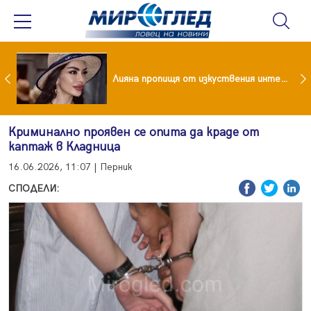
Популярен риалити герой заряза жена си заради друга
Лияна пропищя от изкуствения интелект
Криминално проявен се опита да краде от
каптаж в Кладница
16.06.2026, 11:07 | Перник
СПОДЕЛИ: