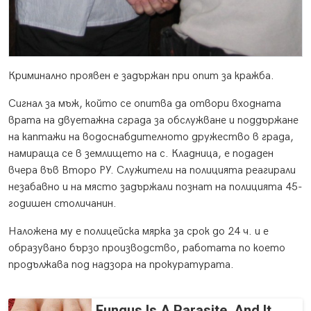
Криминално проявен е задържан при опит за кражба.
Сигнал за мъж, който се опитва да отвори входната
врата на двуетажна сграда за обслужване и поддържане
на каптажи на водоснабдителното дружество в града,
намираща се в землището на с. Кладница, е подаден
вчера във Второ РУ. Служители на полицията реагирали
незабавно и на място задържали познат на полицията 45-
годишен столичанин.
Наложена му е полицейска мярка за срок до 24 ч. и е
образувано бързо производство, работата по което
продължава под надзора на прокуратурата.
Fungus Is A Parasite, And It