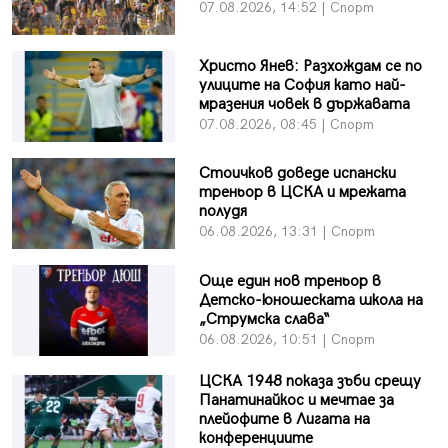
07.08.2026, 14:52 | Спорт
Христо Янев: Разхождам се по
улиците на София като най-
мразения човек в държавата
07.08.2026, 08:45 | Спорт
Стоичков доведе испански
треньор в ЦСКА и мрежата
полудя
06.08.2026, 13:31 | Спорт
Още един нов треньор в
Детско-юношеската школа на
„Струмска слава“
06.08.2026, 10:51 | Спорт
ЦСКА 1948 показа зъби срещу
Панатинайкос и мечтае за
плейофите в Лигата на
конференциите