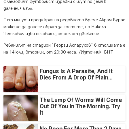
фланговият футболист изравни с шут по земя в
далечния ъгъл.
Пет минути преди края на редовното време Акрам Бурас
можеше да донесе обрат за гостите, но Никола
Четкович изби неговия изстрел от движение.
Реваншът на стадион "Георги Аспарухов" в столицата е
на 14 юли, вторник, от 20:30 часа. /Източник: БНТ
Fungus Is A Parasite, And It
Dies From A Drop Of Plain...
The Lump Of Worms Will Come
Out Of You In The Morning. Try
It
No Poop For More Than 2 Days