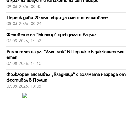
в края на август и началото на септември
09.08.2026, 00:45
Перник дава 20 млн. евро за сметопочистване
08.08.2026, 00:24
Феновете на "Миньор" превземат Разлог
07.08.2026, 14:52
Ремонтът на ул. "Ален мак" в Перник е в заключителен
етап
07.08.2026, 14:10
Фолклорен ансамбъл „Кладница“ с голямата награда от
фестивал в Полша
07.08.2026, 13:05
Частично бедствено положение в Перник заради
пропаднал път, обслужващ важен обект
07.08.2026, 12:05
Да отговорим на жегите с филм под звездите днес и
утре
07.08.2026, 10:21