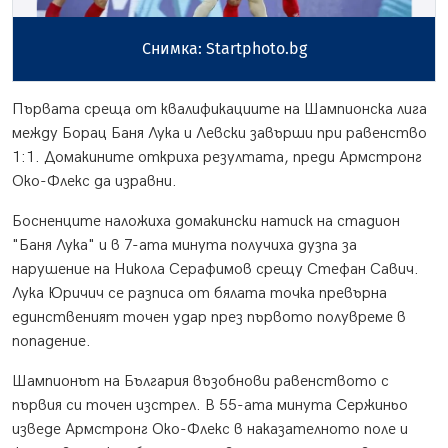
Снимка: Startphoto.bg
Първата среща от квалификациите на Шампионска лига
между Борац Баня Лука и Левски завърши при равенство
1:1. Домакините откриха резултата, преди Армстронг
Око-Флекс да изравни.
Босненците наложиха домакински натиск на стадион
"Баня Лука" и в 7-ата минута получиха дузпа за
нарушение на Никола Серафимов срещу Стефан Савич.
Лука Юричич се разписа от бялата точка превърна
единственият точен удар през първото полувреме в
попадение.
Шампионът на България възобнови равенството с
първия си точен изстрел. В 55-ата минута Сержиньо
изведе Армстронг Око-Флекс в наказателното поле и