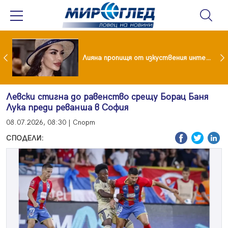
Популярен риалити герой заряза жена си заради друга
Лияна пропищя от изкуствения интелект
Левски стигна до равенство срещу Борац Баня
Лука преди реванша в София
08.07.2026, 08:30 | Спорт
СПОДЕЛИ: