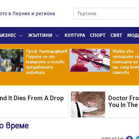
ото в Перник и региона
БИЗНЕС
ЖЪЛТИНИ
КУЛТУРА
СПОРТ
СВЯТ
МОД
Проф.Кантарджиев:
Майка уби
Пазете се от
четирите си
комарите и полово
помощта на 
предаваните
им, след кое
инфекции
самоуби
And It Dies From A Drop
Doctor Fr
You In The
о време