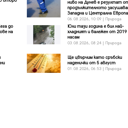
до второ
ниво на Дунев е резултат о
продължителното засушава
Западна и Централна Европа
06.08.2026, 10:09 | Природа
ега до
Юли тази година е бил най-
ове на
хладният и валежен от 2019 
насам
03.08.2026, 08:24 | Природа
и
Ще цвърчим като сръбски
дни
наденички от 5 август
01.08.2026, 06:53 | Природа