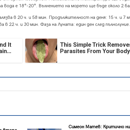
 вода е 18°-20°. Вълнението на морето ще бъде около 2 ба
алязва в 20 ч. и 58 мин. Продължителност на деня: 15 ч. и 7 м
ва в 22 ч. и 30 мин. Фаза на Луната: един ден след пълнолуние
nd It
This Simple Trick Removes
in...
Parasites From Your Body
Симеон Матев: Критично н