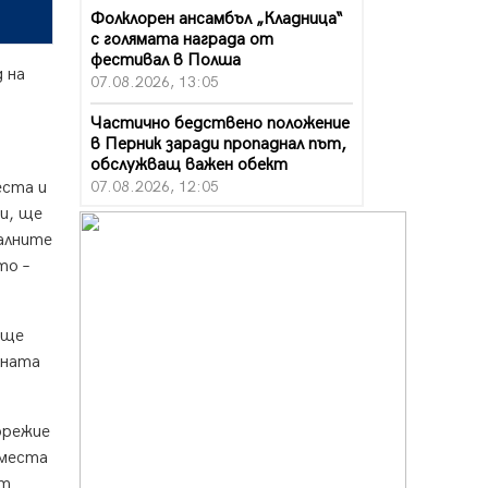
Фолклорен ансамбъл „Кладница“
с голямата награда от
фестивал в Полша
 на
07.08.2026, 13:05
Частично бедствено положение
в Перник заради пропаднал път,
обслужващ важен обект
07.08.2026, 12:05
еста и
и, ще
Да отговорим на жегите с филм
алните
под звездите днес и утре
то –
07.08.2026, 10:21
Първите крачки в помощ на
пенсионерите в Перник, вече са
 ще
факт
лната
07.08.2026, 09:18
Пак ограничават камионите по
брежие
магистралите в петък и неделя.
Ето обходните маршрути
 места
07.08.2026, 07:55
ат