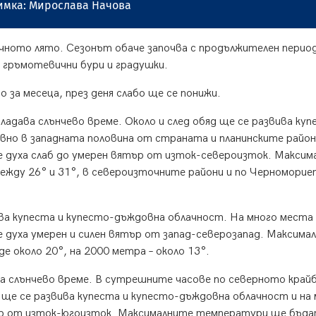
имка: Мирослава Начова
ичното лято. Сезонът обаче започва с продължителен период
 гръмотевични бури и градушки.
 за месеца, през деня слабо ще се понижи.
ладава слънчево време. Около и след обяд ще се развива куп
вно в западната половина от страната и планинските район
 духа слаб до умерен вятър от изток-североизток. Максим
жду 26° и 31°, в североизточните райони и по Черноморие
вива купеста и купесто-дъждовна облачност. На много места
 духа умерен и силен вятър от запад-северозапад. Максима
 около 20°, на 2000 метра – около 13°.
а слънчево време. В сутрешните часове по северното край
д ще се развива купеста и купесто-дъждовна облачност и на
тър от изток-югоизток. Максималните температури ще бъд