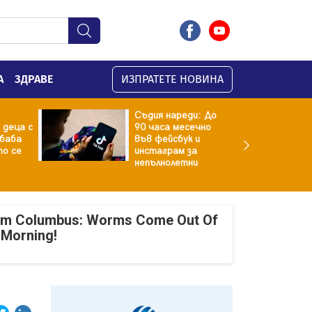
А
ЗДРАВЕ
ИЗПРАТЕТЕ НОВИНА
Съдия нареди: До
 деца с
90 часа месечно
баба
във фейсбук и
то се
инстаграм за
непълнолетни
om Columbus: Worms Come Out Of
 Morning!