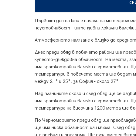
сн
Първият ден на юни е начало на метеоролог
неустойчивост – интензивни локални валежи,
Атмосферното налягане е близко до средното
Днес преди обяд в повечето райони ще преоб
купесто-дъждовна облачност. На места, гла
има краткотрайни валежи с гръмотевици. Ще
температури в повечето места ще бъдат ме
между 21° и 25°, за София - около 27°.
Над планините около и след обяд ще се раз
има краткотрайни валежи с гръмотевици. Ще
температура на височина 1200 метра ще бъде
По Черноморието преди обяд ще преобладав
ще има ниска облачност или мъгла. След обя
ще превали и прегърми. Ще духа умерен вя