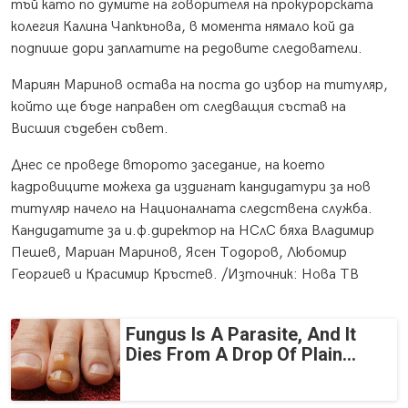
тъй като по думите на говорителя на прокурорската
колегия Калина Чапкънова, в момента нямало кой да
подпише дори заплатите на редовите следователи.
Мариян Маринов остава на поста до избор на титуляр,
който ще бъде направен от следващия състав на
Висшия съдебен съвет.
Днес се проведе второто заседание, на което
кадровиците можеха да издигнат кандидатури за нов
титуляр начело на Националната следствена служба.
Кандидатите за и.ф.директор на НСлС бяха Владимир
Пешев, Мариан Маринов, Ясен Тодоров, Любомир
Георгиев и Красимир Кръстев. /Източник: Нова ТВ
Fungus Is A Parasite, And It
Dies From A Drop Of Plain...