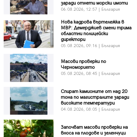
заради отнети морски имоти
06.08.2026, 12:57 | България
Нова кадрова въртележка в
МВР: Демерджиев смени трима
областни полицейски
директори
05.08.2026, 09:16 | България
Масови проверки по
Черноморието
05.08.2026, 08:45 | България
Спират камионите от над 20
тона по магистралите заради
високите температури
04.08.2026, 08:05 | България
Започват масови проверки на
вноса на плодове и зеленчуци