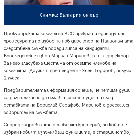
Снимка: България он еър
Прокурорската колегия на ВСС прекрати единодушно
процедурата по избор на нов директор на Националната
следствена служба поради липса на кандидати.
Впоследствие избра Мариан Маринов за и.ф. директор.
За него гласуваха шестима от осемте членове на
колегията. Другият претендент - Ясен Тодоров, получи
2 гласа.
Предварителната информация сочеше, че петима души
са дали съгласие да оглавят институцията след
оставката на Борислав Сарафов. Маринов е досегашен
говорител на службата.
Според кадровиците основният критерий, по който е
избран новият изпълняващ функциите, е старшинство,