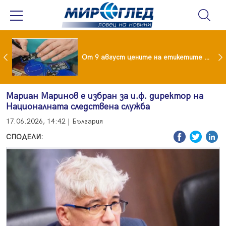
 за изграждане на 13-етажна "мегаджамия" разгневи жителите на Лондон
От 9 август цените на етикетите само в евро
Мариан Маринов е избран за и.ф. директор на
Националната следствена служба
17.06.2026, 14:42 | България
СПОДЕЛИ: