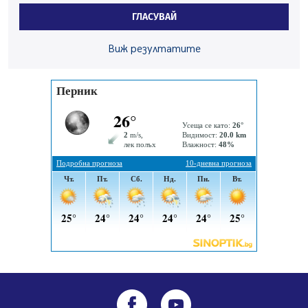
Перник Мартин Жлябинков обходиха здравни
ГЛАСУВАЙ
заведения в Перник
05.08.2026, 09:06
Виж резултатите
Извънредният и пълномощен посланик на Иран на
посещение в музея в Перник
05.08.2026, 09:02
Млади мъже от Перник в инициатива „Перник
подкрепя своите пенсионери“
05.08.2026, 08:57
5 случая на хепатит от началото на юли до сега в
Перник
05.08.2026, 00:32