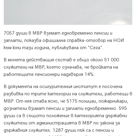
7057 души в МВР вземат едновременно пенсии и
заплати, показва официална справка-отговор на НОИ
към юни тази година, публикувана от "Сега".
В монета действащия състав е общо около 51 000
служители на МВР, което означава, че бройката на
работещите пенсионери надхвърля 14%.
В документа на осигурителния институт е посочена
разбивка по трите категории на служители, работещи в
МВР. От нея става ясно, че 5175 полицаи, пожарникари,
дознатели взимат пенсии и заплати едновременно. 595
души са в същото положение в категорията държавни
служители от администрацията в МВР по закона за
държавния служител. 1287 души пък са с пенсии и