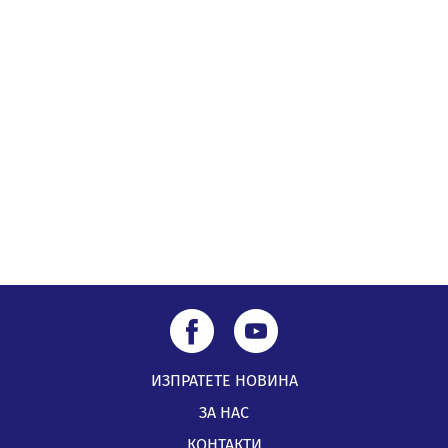
04.08.2026, 12:08
Най-чаканият ремонт в Перник започва този петък
04.08.2026, 09:11
Все по-горещо с всеки ден: Жълт код в почти цялата
страна, Перник свети в зелено
04.08.2026, 07:39
ИЗПРАТЕТЕ НОВИНА
ЗА НАС
КОНТАКТИ