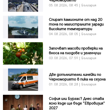
Черноморието
05.08.2026, 08:45 | България
Спират камионите от над 20
тона по магистралите заради
високите температури
04.08.2026, 08:05 | България
Започват масови проверки на
вноса на плодове и зеленчуци
03.08.2026, 07:59 | България
Две допълнителни линейки по
Черноморието в пика на сезона
01.08.2026, 08:28 | България
София или Бургас? Днес става
ясно къде ще бъде "Евровизия"
2027