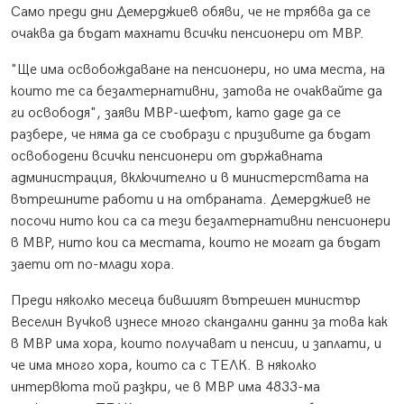
Само преди дни Демерджиев обяви, че не трябва да се
очаква да бъдат махнати всички пенсионери от МВР.
"Ще има освобождаване на пенсионери, но има места, на
които те са безалтернативни, затова не очаквайте да
ги освободя", заяви МВР-шефът, като даде да се
разбере, че няма да се съобрази с призивите да бъдат
освободени всички пенсионери от държавната
администрация, включително и в министерствата на
вътрешните работи и на отбраната. Демерджиев не
посочи нито кои са са тези безалтернативни пенсионери
в МВР, нито кои са местата, които не могат да бъдат
заети от по-млади хора.
Преди няколко месеца бившият вътрешен министър
Веселин Вучков изнесе много скандални данни за това как
в МВР има хора, които получават и пенсии, и заплати, и
че има много хора, които са с ТЕЛК. В няколко
интервюта той разкри, че в МВР има 4833-ма