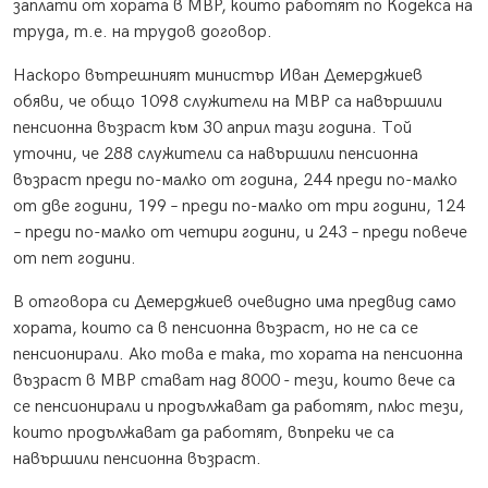
заплати от хората в МВР, които работят по Кодекса на
труда, т.е. на трудов договор.
Наскоро вътрешният министър Иван Демерджиев
обяви, че общо 1098 служители на МВР са навършили
пенсионна възраст към 30 април тази година. Той
уточни, че 288 служители са навършили пенсионна
възраст преди по-малко от година, 244 преди по-малко
от две години, 199 – преди по-малко от три години, 124
– преди по-малко от четири години, и 243 – преди повече
от пет години.
В отговора си Демерджиев очевидно има предвид само
хората, които са в пенсионна възраст, но не са се
пенсионирали. Ако това е така, то хората на пенсионна
възраст в МВР стават над 8000 - тези, които вече са
се пенсионирали и продължават да работят, плюс тези,
които продължават да работят, въпреки че са
навършили пенсионна възраст.