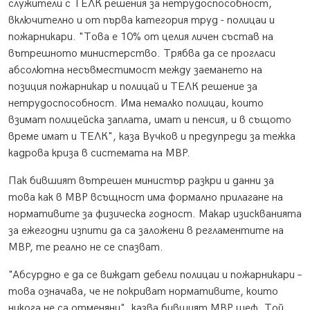
служители с ТЕЛК решения за нетрудоспособност,
включително и от първа категория труд - полицаи и
пожарникари. "Това е 10% от целия личен състав на
вътрешното министерство. Трябва да се прогласи
абсолютна несъвместимост между заемането на
позиция пожарникар и полицай и ТЕЛК решение за
нетрудоспособност. Има немалко полицаи, които
взимат полицейска заплата, имат и пенсия, и в същото
време имат и ТЕЛК", каза Вучков и предупреди за тежка
кадрова криза в системата на МВР.
Пак бившият вътрешен министър разкри и данни за
това как в МВР всъщност има формално прилагане на
нормативите за физическа годност. Макар изискванията
за ежегодни изпити да са заложени в регламентите на
МВР, те реално не се спазват.
"Абсурдно е да се виждат дебели полицаи и пожарникари –
това означава, че не покриват нормативите, които
никога не са отменяни", казва бившият МВР шеф. Той