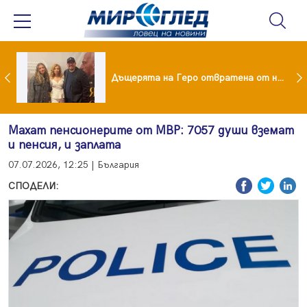
Тодор Батков омъжи дъщеря си Калина!
Дъщерята на Геро отвратена от него след развода!
Махат пенсионерите от МВР: 7057 души вземат
и пенсия, и заплата
07.07.2026, 12:25 | България
СПОДЕЛИ: