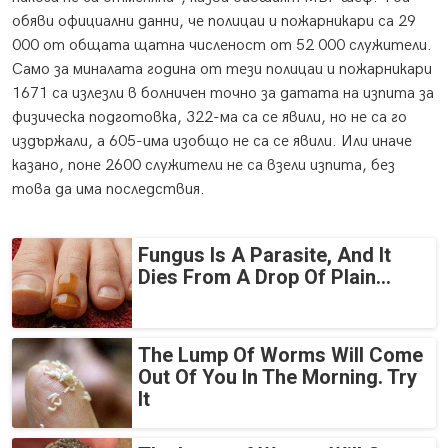
обяви официални данни, че полицаи и пожарникари са 29
000 от общата щатна численост от 52 000 служители.
Само за миналата година от тези полицаи и пожарникари
1671 са излезли в болничен точно за датата на изпита за
физическа подготовка, 322-ма са се явили, но не са го
издържали, а 605-има изобщо не са се явили. Или иначе
казано, поне 2600 служители не са взели изпита, без
това да има последствия.
Fungus Is A Parasite, And It
Dies From A Drop Of Plain...
The Lump Of Worms Will Come
Out Of You In The Morning. Try
It