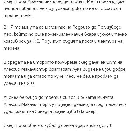
След това Аржентина и вездесъщият Меси поеха изцяло
инициативата и не я изпуснаха, докато не си осигурят
трите точки.
В 17-та минута гениален пас на Родриго де Пол изведе
Лео, който по още по-гениален начин вкара изключително
красив гол за 1:0. Този път съдията посочи центъра на
терена.
В средата на второто полувреме след далечен шут на
Алексис Макалистър вратарят Лука Зидан не изби добре
топката и за старото куче Меси не беше проблем да
увеличи на 2:0.
Лионел бе близо до третия си гол в 66-ата минута.
Алексис Макалистър му подаде идеално, а след техничния
удар синът на Зинедин Зидан изби в корнер.
След това обаче с хубав далечен удар ниско долу в