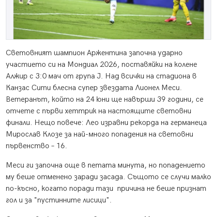
Световният шампион Аржентина започна ударно
участието си на Мондиал 2026, поставяйки на колене
Алжир с 3:0 мач от група J. Над всички на стадиона в
Канзас Сити блесна супер звездата Лионел Меси.
Ветеранът, който на 24 юни ще навърши 39 години, се
отчете с първи хеттрик на настоящите световни
финали. Нещо повече: Лео изравни рекорда на германеца
Мирослав Клозе за най-много попадения на световни
първенство – 16.
Меси ги започна още в петата минута, но попадението
му беше отменено заради засада. Същото се случи малко
по-късно, когато поради тази причина не беше признат
гол и за "пустинните лисици".