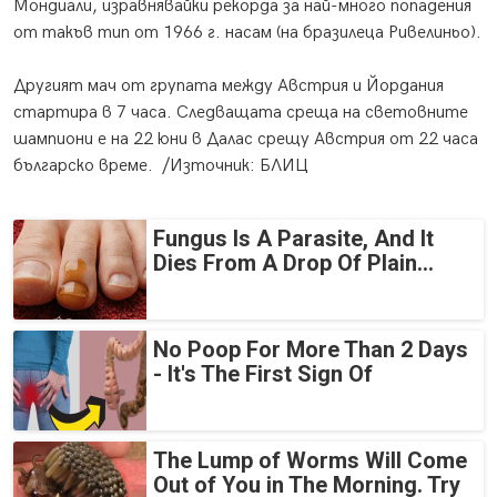
Мондиали, изравнявайки рекорда за най-много попадения
от такъв тип от 1966 г. насам (на бразилеца Ривелиньо).
Другият мач от групата между Австрия и Йордания
стартира в 7 часа. Следващата среща на световните
шампиони е на 22 юни в Далас срещу Австрия от 22 часа
българско време. /Източник: БЛИЦ
Fungus Is A Parasite, And It
Dies From A Drop Of Plain...
No Poop For More Than 2 Days
- It's The First Sign Of
The Lump of Worms Will Come
Out of You in The Morning. Try