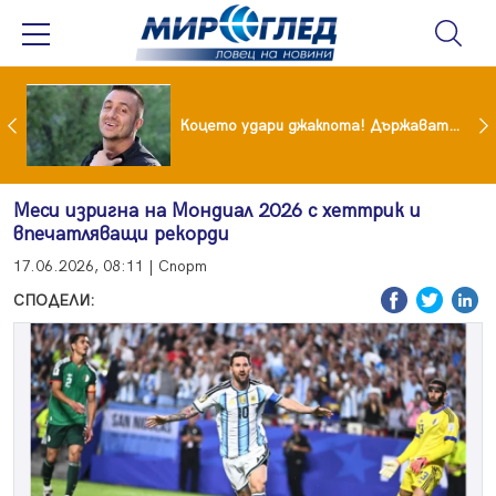
преди бурята! Защо Саня Армутлиева продължава да мълчи за раздялата с Дара?
Коцето удари джакпота! Държавата му плаща 95 000 евро
Меси изригна на Мондиал 2026 с хеттрик и
впечатляващи рекорди
17.06.2026, 08:11 | Спорт
СПОДЕЛИ: