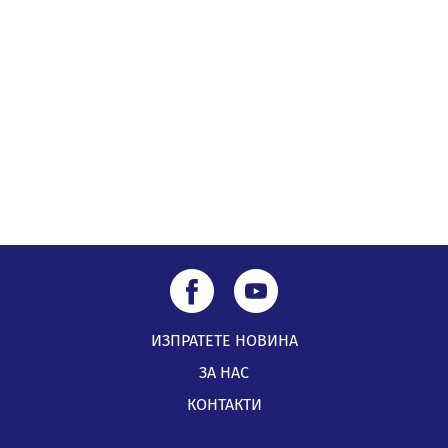
Млади мъже от Перник в инициатива „Перник
подкрепя своите пенсионери“
05.08.2026, 08:57
5 случая на хепатит от началото на юли до сега в
Перник
05.08.2026, 00:32
ИЗПРАТЕТЕ НОВИНА
ЗА НАС
КОНТАКТИ