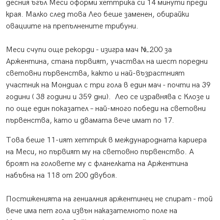
десния ъгъл Меси оформи хеттрика си 14 минути преди
края. Малко след това Лео беше заменен, обирайки
овациите на препълнените трибуни.
Меси счупи още рекорди - изигра мач №200 за
Аржентина, стана първият, участвал на шест поредни
световни първенства, както и най-възрастният
участник на Мондиал с три гола в един мач - почти на 39
години ( 38 години и 359 дни). Лео се изравнява с Клозе и
по още един показател – най-много победи на световни
първенства, като и двамата вече имат по 17.
Това беше 11-ият хеттрик в международната кариера
на Меси, но първият му на световно първенство. А
броят на головете му с фланелката на Аржентина
набъбна на 118 от 200 двубоя.
Постиженията на гениалния аржентинец не спират - той
вече има пет гола извън наказателното поле на