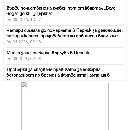
Върви почистване на главен път от квартал „Бела
вода“ до кв. „Църква“
06.08.2026, 10:57
Четири сигнала до пожарната в Перник за денонощие,
пожарникарите призовават към повишено внимание
06.08.2026, 09:43
Много заразен вирус върлува в Перник
06.08.2026, 09:28
Проверки за спазване правилата за пожарна
безопасност по време на жътвената кампания в
Перник
06.08.2026, 07:51
Ето какви забавления ще има през август в Перник
06.08.2026, 00:48
Пернишки експерт за фишинг измамите:
Проверявайте съмнителните линкове в bezopasno.net
05.08.2026, 15:42