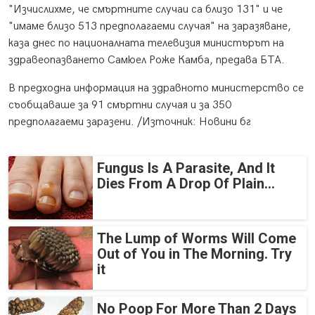
"Изчислихме, че смъртните случаи са близо 131" и че
"имаме близо 513 предполагаеми случая" на заразяване,
каза днес по националната телевизия министърът на
здравеопазването Самюел Роже Камба, предава БТА.
В предходна информация на здравното министерство се
съобщаваше за 91 смъртни случая и за 350
предполагаеми заразени. /Източник: Новини бг
Fungus Is A Parasite, And It
Dies From A Drop Of Plain...
The Lump of Worms Will Come
Out of You in The Morning. Try
it
No Poop For More Than 2 Days