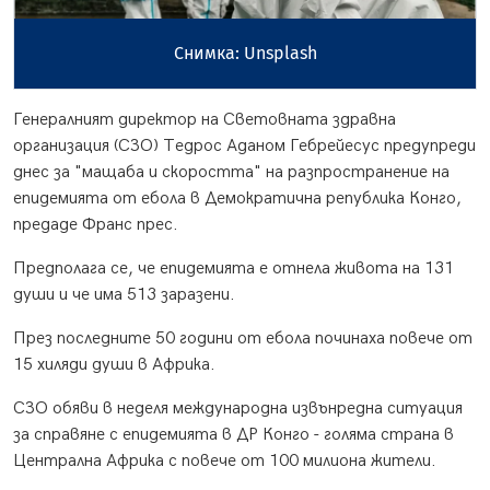
Снимка: Unsplash
Генералният директор на Световната здравна
организация (СЗО) Тедрос Аданом Гебрейесус предупреди
днес за "мащаба и скоростта" на разпространение на
епидемията от ебола в Демократична република Конго,
предаде Франс прес.
Предполага се, че епидемията е отнела живота на 131
души и че има 513 заразени.
През последните 50 години от ебола починаха повече от
15 хиляди души в Африка.
СЗО обяви в неделя международна извънредна ситуация
за справяне с епидемията в ДР Конго - голяма страна в
Централна Африка с повече от 100 милиона жители.