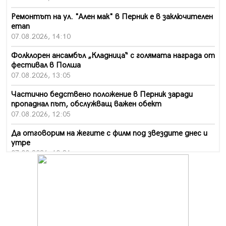
Ремонтът на ул. "Ален мак" в Перник е в заключителен
етап
07.08.2026, 14:10
Фолклорен ансамбъл „Кладница“ с голямата награда от
фестивал в Полша
07.08.2026, 13:05
Частично бедствено положение в Перник заради
пропаднал път, обслужващ важен обект
07.08.2026, 12:05
Да отговорим на жегите с филм под звездите днес и
утре
07.08.2026, 10:21
Първите крачки в помощ на пенсионерите в Перник,
вече са факт
07.08.2026, 09:18
Пак ограничават камионите по магистралите в петък
и неделя. Ето обходните маршрути