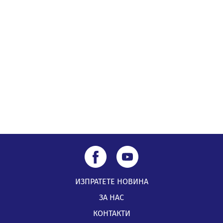
05.08.2026, 11:48
Радев: Работи се усилено за спасяване на средствата
по Плана за справедлив преход за Стара Загора,
Кюстендил и Перник
05.08.2026, 11:34
ИЗПРАТЕТЕ НОВИНА
ЗА НАС
КОНТАКТИ