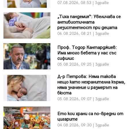
07.08.2026, 08:53 | Здраве
„Тиха пандемия“: Увеличава се
антибиотичната
резистентност при децата
06.08.2026, 08:21 | Здраве
Проф. Тодор Кантарджиев:
Има много бебета у нас със
сифилис
05.08.2026, 09:25 | Здраве
Д-р Петрова: Няма такова
нещо като нехранителна кърма,
няма значение и размерът на
бюста
05.08.2026, 09:07 | Здраве
Ето кои храни са по-вредни от
цигарите
04.08.2026, 09:30 | Здраве