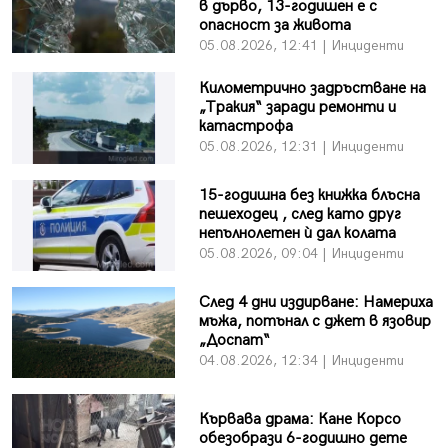
в дърво, 13-годишен е с
опасност за живота
05.08.2026, 12:41 | Инциденти
Километрично задръстване на
„Тракия“ заради ремонти и
катастрофа
05.08.2026, 12:31 | Инциденти
15-годишна без книжка блъсна
пешеходец , след като друг
непълнолетен ѝ дал колата
05.08.2026, 09:04 | Инциденти
След 4 дни издирване: Намериха
мъжа, потънал с джет в язовир
„Доспат“
04.08.2026, 12:34 | Инциденти
Кървава драма: Кане Корсо
обезобрази 6-годишно дете