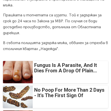
мъжа.
Прашката и топчетата са иззети. Той е задържан за
срок до 24 часа по Закона за МВР. По случая се води
досъдебно производство, допълниха от Областната
дирекция.
В събота полицията задържа мъжа, обвинен за стрелба в
столичния квартал „Надежда“.
Fungus Is A Parasite, And It
Dies From A Drop Of Plain...
No Poop For More Than 2 Days
- It's The First Sign Of