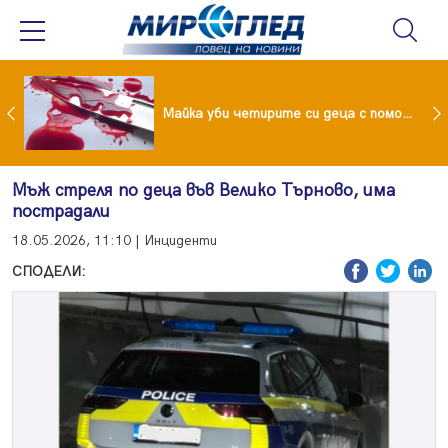
Проф.Кантарджиев: Пазете се от комарите и полово предаваните инфекции
Майка уби четирите си деца с помощта на баба им, след което се самоуби
Мъж стреля по деца във Велико Търново, има
пострадали
18.05.2026, 11:10 | Инциденти
СПОДЕЛИ: