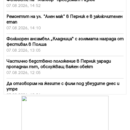
07.08.2026, 14:52
Ремонтът на ул. "Ален мак" в Перник е в заключителен
етап
07.08.2026, 14:10
Фолклорен ансамбъл „Кладница“ с голямата награда от
фестивал в Полша
07.08.2026, 13:05
Частично бедствено положение в Перник заради
пропаднал път, обслужващ важен обект
07.08.2026, 12:05
Да отговорим на жегите с филм под звездите днес и
утре
07.08.2026, 10:21
Първите крачки в помощ на пенсионерите в Перник,
вече са факт
07.08.2026, 09:18
Пак ограничават камионите по магистралите в петък