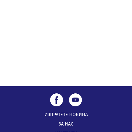
„Топлофикация Перник“ напредва с дигитализацията
на отчетния процес
05.08.2026, 11:48
Радев: Работи се усилено за спасяване на средствата
по Плана за справедлив преход за Стара Загора,
Кюстендил и Перник
05.08.2026, 11:34
ИЗПРАТЕТЕ НОВИНА
ЗА НАС