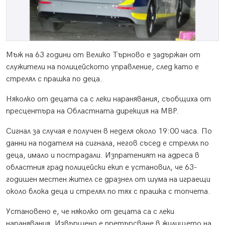
Мъж на 63 години от Велико Търново е задържан от
служители на полицейското управление, след като е
стрелял с прашка по деца.
Няколко от децата са с леки наранявания, съобщиха от
пресцентъра на Областната дирекция на МВР.
Сигнал за случая е получен в неделя около 19:00 часа. По
данни на подателя на сигнала, негов съсед е стрелял по
деца, имало и пострадали. Изпратеният на адреса в
областния град полицейски екип е установил, че 63-
годишен местен жител се дразнел от шума на играещи
около блока деца и стрелял по тях с прашка с топчета.
Установено е, че няколко от децата са с леки
наранявания. Извършено е претърсване в жилището на