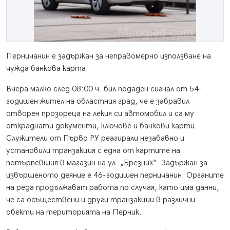
Перничанин е задържан за неправомерно използване на
чужда банкова карта.
Вчера малко след 08:00 ч. бил подаден сигнал от 54-
годишен жител на областния град, че е забравил
отворен прозореца на лекия си автомобил и са му
откраднати документи, ключове и банкови карти.
Служители от Първо РУ реагирали незабавно и
установили транзакция с една от картите на
потърпевшия в магазин на ул. „Брезник“. Задържан за
извършеното деяние е 46-годишен перничанин. Органите
на реда продължават работа по случая, като има данни,
че са осъществени и други транзакции в различни
обекти на територията на Перник.