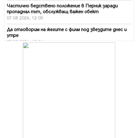
Частично бедствено положение в Перник заради
пропаднал път, обслужващ важен обект
07.08.2026, 12:05
Да отговорим на жегите с филм под звездите днес и
утре
07.08.2026, 10:21
Първите крачки в помощ на пенсионерите в Перник,
вече са факт
07.08.2026, 09:18
Пак ограничават камионите по магистралите в петък
и неделя. Ето обходните маршрути
07.08.2026, 07:55
Ето какво вдъхнови Здравка Евтимова за новата ѝ
книга
07.08.2026, 00:11
Продължава изграждането на нови паркоместа в
Перник
06.08.2026, 11:22