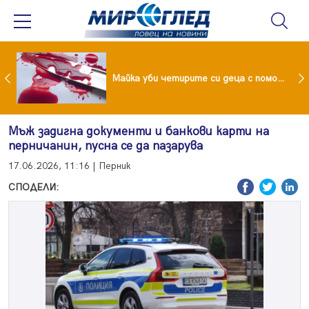
Проф.Кантарджиев: Пазете се от комарите и полово предаваните инфекции
Майка уби четирите си деца с помощта на баба им, след което се самоуби
Мъж задигна документи и банкови карти на
перничанин, пусна се да пазарува
17.06.2026, 11:16 | Перник
СПОДЕЛИ: